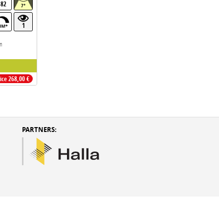
>82
7°
1
lm
rice 268,00 €
PARTNERS: