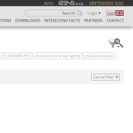
Archív
UBYTOVANIE SLOS
Login
UTIONS
DOWNLOADS
INTERESTING FACTS
PARTNERS
CONTACT
s
CASAMBI (BT)
Outdoor (no street lights)
eSave luminaire
Cancel filter
CIE VYVOLANÉ SVETLOM
LITNÉ SVIETIDLO PRE TÝCH, KTORÍ CÍTIA EMÓCIE VYVOLANÉ SVETLOM
VÝNIMOČNE KVALITNÉ SVIETIDLO PRE TÝCH, K