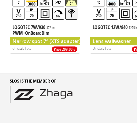
>92
7
12
3000
4000
lm>372
7°
lm>1275
230
20
230
20
1
LOGOTEC 7W/930
LOGOTEC 12W/840
372 lm
1275 
PWM+OnBoardDim
Narrow spot 7° (XTS adapter)
Lens wallwasher
On-stock 1 pcs
On-stock 1 pcs
Price 299,00 €
P
SLOS IS THE MEMBER OF