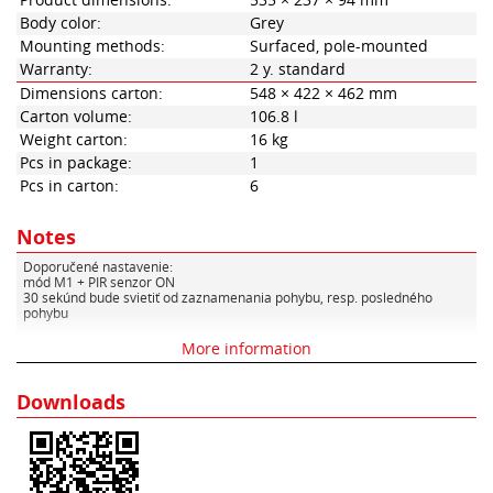
Product dimensions:
535 × 237 × 94 mm
Body color:
Grey
Mounting methods:
Surfaced, pole-mounted
Warranty:
2 y. standard
Dimensions carton:
548 × 422 × 462 mm
Carton volume:
106.8 l
Weight carton:
16 kg
Pcs in package:
1
Pcs in carton:
6
Notes
Doporučené nastavenie:
mód M1 + PIR senzor ON
30 sekúnd bude svietiť od zaznamenania pohybu, resp. posledného
pohybu
Mód M1: zvolíš krátkym stlačením
More information
1-tlačítko, resp M1 tlačítko
dlhým stlačením prepínaš medzi 0%-50% svietenie, keď nie je pohyb.
Pozn.: 0% znamená, že keď nie je pohyb, tak svietidlo nesvieti a keď je
Downloads
pohyb, tak svieti 30 sekúnd.
PIR senzor ON/OFF - dlhé stlačenie
2-tlačítko resp T tlačítko