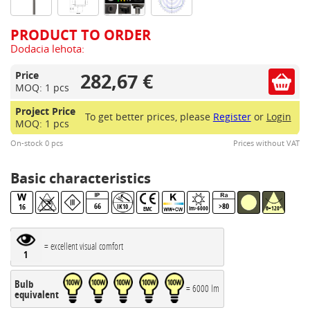
PRODUCT TO ORDER
Dodacia lehota:
282,67 €
Price
MOQ: 1 pcs
Project Price
To get better prices, please
Register
or
Login
MOQ: 1 pcs
On-stock 0 pcs
Prices without VAT
Basic characteristics
66
>80
16
IK10
lm>6000
θ=120°
EMC
= excellent visual comfort
1
Bulb
= 6000 lm
equivalent