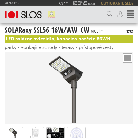
Archív
UBYTOVANIE SLOS
7.8.2026 15:37
SOLARaxy SSL56 16W/WW+CW
6000 lm
1789
LED solárne svietidlo, kapacita batérie 86WH
parky • vonkajšie schody • terasy • prístupové cesty