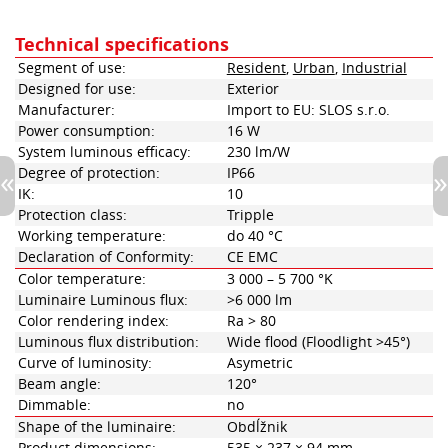
Technical specifications
Segment of use:
Resident
,
Urban
,
Industrial
Designed for use:
Exterior
Manufacturer:
Import to EU: SLOS s.r.o.
Power consumption:
16 W
System luminous efficacy:
230 lm/W
Degree of protection:
IP66
IK:
10
Protection class:
Tripple
Working temperature:
do 40 °C
Declaration of Conformity:
CE EMC
Color temperature:
3 000 – 5 700 °K
Luminaire Luminous flux:
>6 000 lm
Color rendering index:
Ra > 80
Luminous flux distribution:
Wide flood (Floodlight >45°)
Curve of luminosity:
Asymetric
Beam angle:
120°
Dimmable:
no
Shape of the luminaire:
Obdĺžnik