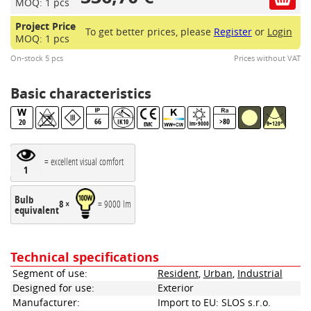
MOQ: 1 pcs
Project Price
To get better prices, please
Register
or
Login
MOQ: 1 pcs
On-stock 5 pcs
Prices without VAT
Basic characteristics
66
>80
20
IK10
lm>9000
θ=120°
EMC
= excellent visual comfort
1
Bulb
8 ×
= 9000 lm
equivalent
Technical specifications
Segment of use:
Resident
,
Urban
,
Industrial
Designed for use:
Exterior
Manufacturer:
Import to EU: SLOS s.r.o.