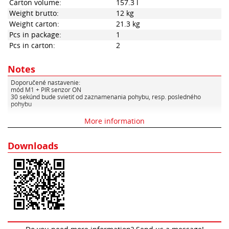
Carton volume:
157.3 l
Weight brutto:
12 kg
Weight carton:
21.3 kg
Pcs in package:
1
Pcs in carton:
2
Notes
Doporučené nastavenie:
mód M1 + PIR senzor ON
30 sekúnd bude svietiť od zaznamenania pohybu, resp. posledného
pohybu
Mód M1: zvolíš krátkym stlačením
More information
1-tlačítko, resp M1 tlačítko
dlhým stlačením prepínaš medzi 0%-50% svietenie, keď nie je pohyb.
Pozn.: 0% znamená, že keď nie je pohyb, tak svietidlo nesvieti a keď je
Downloads
pohyb, tak svieti 30 sekúnd.
PIR senzor ON/OFF - dlhé stlačenie
2-tlačítko resp T tlačítko