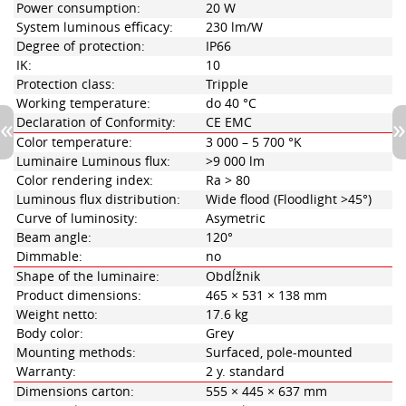
Power consumption:
20 W
System luminous efficacy:
230 lm/W
Degree of protection:
IP66
IK:
10
Protection class:
Tripple
Working temperature:
do 40 °C
Declaration of Conformity:
CE EMC
Color temperature:
3 000 – 5 700 °K
Luminaire Luminous flux:
>9 000 lm
Color rendering index:
Ra > 80
Luminous flux distribution:
Wide flood (Floodlight >45°)
Curve of luminosity:
Asymetric
Beam angle:
120°
Dimmable:
no
Shape of the luminaire:
Obdĺžnik
Product dimensions:
465 × 531 × 138 mm
Weight netto:
17.6 kg
Body color:
Grey
Mounting methods:
Surfaced, pole-mounted
Warranty:
2 y. standard
Dimensions carton:
555 × 445 × 637 mm