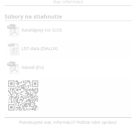
je aktivovaný pohybový senzor (DIP swith v polohe OFF) a dôjde k pohybu,
Viac informácií
tak sa svietidlo rozsvieti a svieti na dobu 30 sekúnd (od posledného
pohybu)
Súbory na stiahnutie
Katalógový list SLOS
LDT-data (DIALUX)
Návod (EU)
Potrebujete viac informácií? Pošlite nám správu!