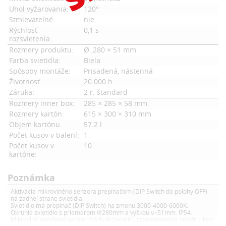
Uhol vyžarovania:
120°
Stmievateľné:
nie
Rýchlosť
0,1 s
rozsvietenia:
Rozmery produktu:
Ø ,280 × 51 mm
Farba svietidla:
Biela
Spôsoby montáže:
Prisadená, nástenná
Životnosť:
20 000 h
Záruka:
2 r. štandard
Rozmery inner box:
285 × 285 × 58 mm
Rozmery kartón:
615 × 300 × 310 mm
Objem kartónu:
57.2 l
Počet kusov v balení:
1
Počet kusov v
10
kartóne:
Poznámka
Aktivácia mikrovlného senzora prepínačom (DIP Switch do polohy OFF)
na zadnej strane svietidla.
Svietidlo má prepínač (DIP Switch) na zmenu 3000-4000-6000K.
Okrúhle svietidlo s priemerom Φ280mm a výškou v=51mm. IP54.
Mikrovlný pohybový senzor má funkcionalitu zaznamenania pohybu, keď,