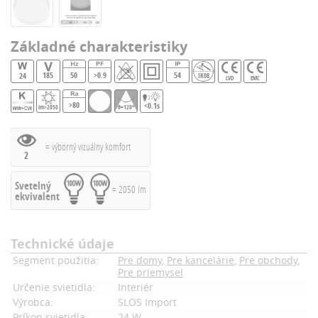
Základné charakteristiky
185
50
>0.9
54
24
IK08
LVD
EMC
>80
<0.1s
lm>2050
θ=120°
= výborný vizuálny komfort
2
Svetelný
= 2050 lm
ekvivalent
Technické údaje
Segment použitia:
Pre domy
,
Pre kancelárie
,
Pre obchody
,
Pre priemysel
Určenie svietidla:
Interiér
Výrobca:
SLOS Import
Príkon svietidla:
24 W