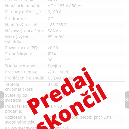
Napájacie napätie:
AC ~ 185 V / 50 Hz
Vstupný prúd I
:
0,100 A
max
Predradník:
CC
Napäťový rozsah:
185-265 V
Názov/výrobca čipu:
SANAN
Merný výkon
85 lm/W
svietidla:
Power factor (PF):
>0,90
Stupeň krytia:
IP54
IK:
08
Trieda ochrany:
Dvojitá
Pracovná teplota:
-20 ... 40 °C
Prehlásenie o zhode:
CE LVD, CE EMC
Teplota
3 000 – 4 000 – 6 000 °K
chromatickosti:
Svetelný tok
>2 050 lm
svietidla:
Index farebného
Ra > 80
podania:
Rozloženie
Extra wide flood (Floodlight >80°)
svetelného toku:
Krivka svietivosti:
Symetrická