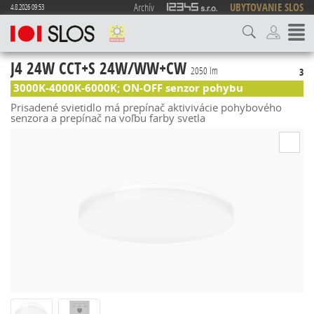
Archív
UBYTOVANIE SLOS
4.8.2026 09:53
J4 24W CCT+S 24W/WW+CW
2050 lm
3
3000K-4000K-6000K; ON-OFF senzor pohybu
Prisadené svietidlo má prepínač aktivivácie pohybového
senzora a prepínač na voľbu farby svetla