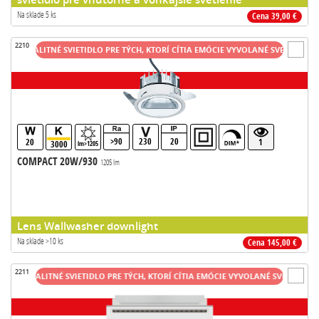
Na sklade 5 ks
Cena 39,00 €
2210
 KVALITNÉ SVIETIDLO PRE TÝCH, KTORÍ CÍTIA EMÓCIE VYVOLANÉ SVETLOM
VÝ
>90
230
20
20
1
3000
lm>1205
COMPACT 20W/930
1205 lm
Lens Wallwasher downlight
Na sklade >10 ks
Cena 145,00 €
2211
E KVALITNÉ SVIETIDLO PRE TÝCH, KTORÍ CÍTIA EMÓCIE VYVOLANÉ SVETLOM
VÝ