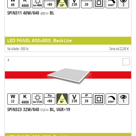
>80
230
20
40
2
4000
lm>4000
120°
SPIN311 40W/840
BL
4000 lm
LED PANEL 600x600, BackLite
Na sklade >300 ks
Cena od 22,00 €
2
>80
230
20
32
1
4000
lm>5120
90°
SPIN323 32W/840
BL, UGR<19
5120 lm