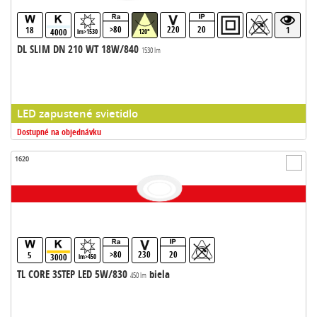
>80
220
20
18
1
4000
lm>1530
120°
DL SLIM DN 210 WT 18W/840
1530 lm
LED zapustené svietidlo
Dostupné na objednávku
1620
>80
230
20
5
3000
lm>450
TL CORE 3STEP LED 5W/830
biela
450 lm