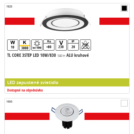
1625
>80
230
20
10
3000
lm>1040
TL CORE 3STEP LED 10W/830
ALU kruhové
1040 lm
LED zapustené svietidlo
Dostupné na objednávku
1650