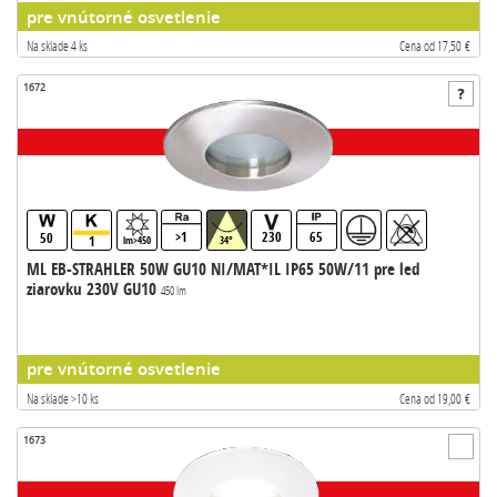
pre vnútorné osvetlenie
Na sklade 4 ks
Cena od 17,50 €
1672
>1
230
65
50
1
lm>450
34°
ML EB-STRAHLER 50W GU10 NI/MAT*IL IP65 50W/11 pre led
ziarovku 230V GU10
450 lm
pre vnútorné osvetlenie
Na sklade >10 ks
Cena od 19,00 €
1673