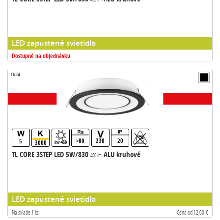
LED zapustené svietidlo
Dostupné na objednávku
1624
>80
230
20
5
3000
lm>450
TL CORE 3STEP LED 5W/830
ALU kruhové
450 lm
LED zapustené svietidlo
Na sklade 1 ks
Cena od 12,00 €