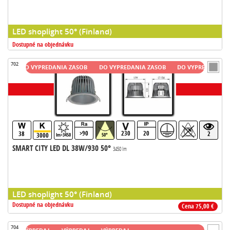
LED shoplight 50° (Finland)
Dostupné na objednávku
702
DO VYPREDANIA ZASOB
DO VYPREDANIA ZASOB
DO VYPREDANIA ZASO
>90
230
20
38
2
3000
lm>3450
50°
SMART CITY LED DL 38W/930 50°
3450 lm
LED shoplight 50° (Finland)
Dostupné na objednávku
Cena 75,00 €
704