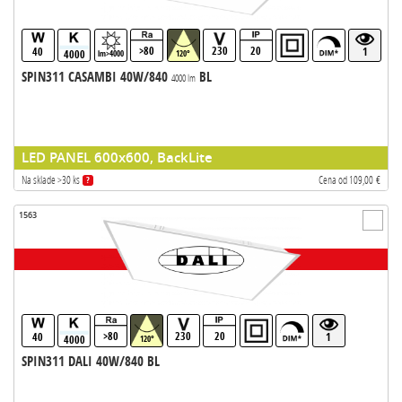
>80
230
20
40
1
4000
lm>4000
120°
SPIN311 CASAMBI 40W/840
BL
4000 lm
LED PANEL 600x600, BackLite
Na sklade >30 ks
Cena od 109,00 €
?
1563
>80
230
20
40
1
4000
120°
SPIN311 DALI 40W/840 BL