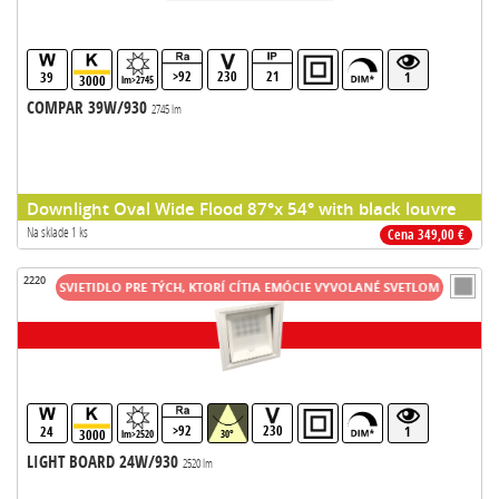
>92
230
21
39
1
3000
lm>2745
COMPAR 39W/930
2745 lm
Downlight Oval Wide Flood 87°x 54° with black louvre
Na sklade 1 ks
Cena 349,00 €
2220
ITNÉ SVIETIDLO PRE TÝCH, KTORÍ CÍTIA EMÓCIE VYVOLANÉ SVETLOM
VÝNIMOČN
>92
230
24
1
3000
lm>2520
30°
LIGHT BOARD 24W/930
2520 lm