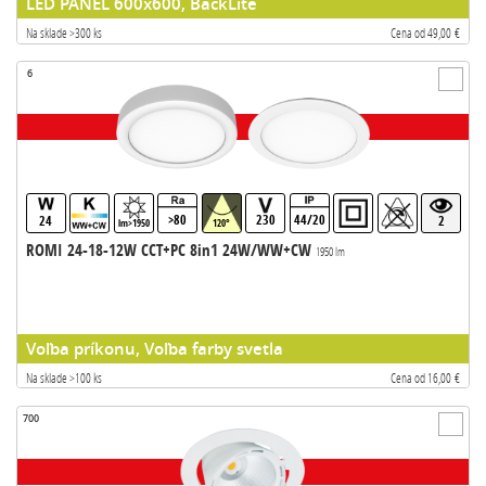
LED PANEL 600x600, BackLite
Na sklade >300 ks
Cena od 49,00 €
6
>80
230
44/20
24
2
lm>1950
120°
ROMI 24-18-12W CCT+PC 8in1 24W/WW+CW
1950 lm
Voľba príkonu, Voľba farby svetla
Na sklade >100 ks
Cena od 16,00 €
700