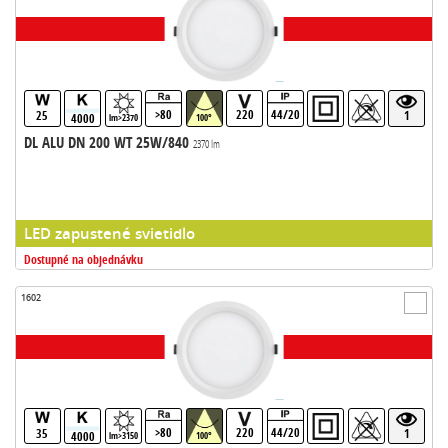
>80
220
44/20
25
1
4000
lm>2370
100°
DL ALU DN 200 WT 25W/840
2370 lm
LED zapustené svietidlo
Dostupné na objednávku
1602
>80
220
44/20
35
1
4000
lm>3150
100°