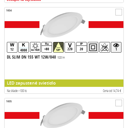
1604
>80
220
20
12
1
4000
lm>1020
120°
DL SLIM DN 155 WT 12W/840
1020 lm
LED zapustené svietidlo
Na sklade >100 ks
Cena od 14,74 €
1605