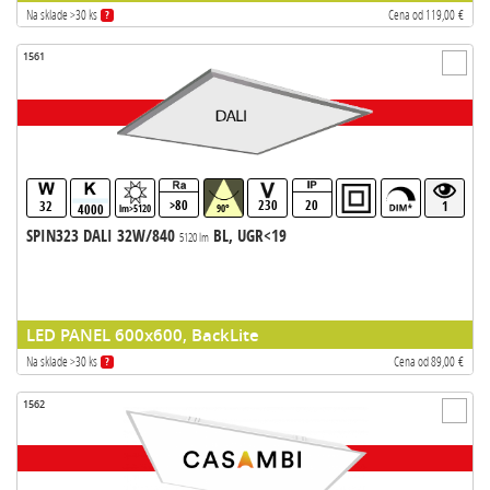
Na sklade >30 ks
Cena od 119,00 €
?
1561
>80
230
20
32
1
4000
lm>5120
90°
SPIN323 DALI 32W/840
BL, UGR<19
5120 lm
LED PANEL 600x600, BackLite
Na sklade >30 ks
Cena od 89,00 €
?
1562