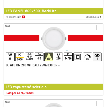
LED PANEL 600x600, BackLite
Na sklade >30 ks
Cena od 78,00 €
?
1600
>80
220
44/20
25
1
3000
lm>2250
100°
DL ALU DN 200 WT DALI 25W/830
2250 lm
LED zapustené svietidlo
Dostupné na objednávku
1601