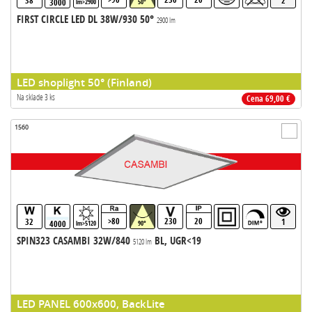
38
2
3000
lm>2900
50°
FIRST CIRCLE LED DL 38W/930 50°
2900 lm
LED shoplight 50° (Finland)
Na sklade 3 ks
Cena 69,00 €
1560
>80
230
20
32
1
4000
lm>5120
90°
SPIN323 CASAMBI 32W/840
BL, UGR<19
5120 lm
LED PANEL 600x600, BackLite