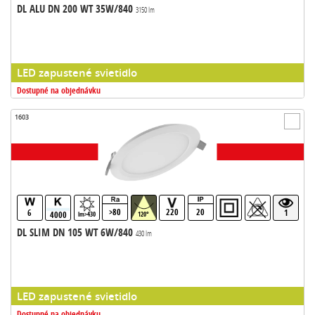
DL ALU DN 200 WT 35W/840
3150 lm
LED zapustené svietidlo
Dostupné na objednávku
1603
>80
220
20
6
1
4000
lm>430
120°
DL SLIM DN 105 WT 6W/840
430 lm
LED zapustené svietidlo
Dostupné na objednávku