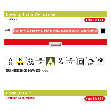
Downlight Lens Wallwasher
Na sklade 7 ks
Cena 148,00 €
2236
LITNÉ SVIETIDLO PRE TÝCH, KTORÍ CÍTIA EMÓCIE VYVOLANÉ SVETLOM
VÝNIMO
>92
230
20
24
1
3000
lm>2520
40°
QUINTESSENCE 24W/930
2520 lm
Downlight 40°
Dostupné na objednávku
Cena 347,00 €