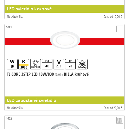
LED svietidlo kruhové
Na sklade 4 ks
Cena od 12,00 €
1621
>80
230
20
10
3000
lm>1040
TL CORE 3STEP LED 10W/830
BIELA kruhové
1040 lm
LED zapustené svietidlo
Na sklade 5 ks
Cena od 20,00 €
1622