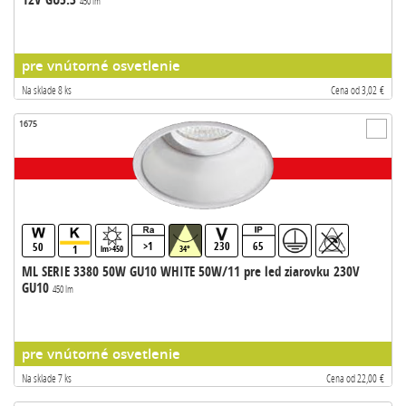
450 lm
pre vnútorné osvetlenie
Na sklade 8 ks
Cena od 3,02 €
1675
>1
230
65
50
1
lm>450
34°
ML SERIE 3380 50W GU10 WHITE 50W/11 pre led ziarovku 230V
GU10
450 lm
pre vnútorné osvetlenie
Na sklade 7 ks
Cena od 22,00 €