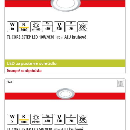
>80
230
20
10
3000
lm>1040
TL CORE 3STEP LED 10W/830
ALU kruhové
1040 lm
LED zapustené svietidlo
Dostupné na objednávku
1623
>80
230
20
5
3000
lm>450
TL CORE 3STEP LED 5W/830
ALU kruhové
450 lm