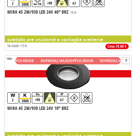
>90
67
2
3000
lm>118
40°
MIRA 45 2W/930 LED 24V 40° BRZ
118 lm
svietidlo pre vnútorné a vonkajšie svetlenie
Na sklade >10 ks
Cena 39,00 €
1681
ADOVÝCH ZÁSOB
DOPREDAJ SKLADOVÝCH ZÁSOB
DOPREDAJ SKLADOVÝCH 
>90
67
2
3000
10°
MIRA 45 2W/930 LED 24V 10° BRZ
svietidlo pre vnútorné a vonkajšie svetlenie