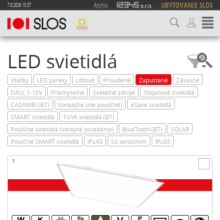
Archív
UBYTOVANIE SLOS
7.8.2026 15:37
LED svietidlá
Všetky
LED panely
Lištové
Prisadené
Zapustené
Závesné
DALI, 1-10V
Priemyselné
Svetelné zdroje
Stojanové svietidlá
CASAMBI (BT)
Vonkajšie (nie pouličné)
eSave svietidlá
SMART svietidlá
TUYA svietidlá (BT)
Pouličné svietidlá (Verejné osvetlenie)
BlueTooth (BT)
SOLAR
Pouličné SMART svietidlá
IP≥43
So senzorom
IP≥65
1