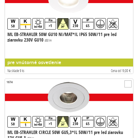
>1
230
65
50
1
lm>450
34°
ML EB-STRAHLER 50W GU10 NI/MAT*IL IP65 50W/11 pre led
ziarovku 230V GU10
450 lm
pre vnútorné osvetlenie
Na sklade 9 ks
Cena od 19,00 €
1674
>1
230
65
50
1
lm>450
34°
ML EB-STRAHLER CIRCLE 50W GU5,3*IL 50W/11 pre led ziarovku
12V GU5.3