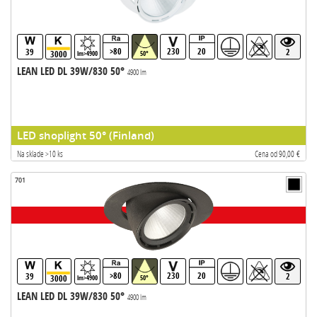
>80
230
20
39
2
3000
lm>4900
50°
LEAN LED DL 39W/830 50°
4900 lm
LED shoplight 50° (Finland)
Na sklade >10 ks
Cena od 90,00 €
701
>80
230
20
39
2
3000
lm>4900
50°
LEAN LED DL 39W/830 50°
4900 lm