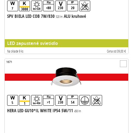
>80
230
20
7
3000
lm>520
SPV BIELA LED COB 7W/830
ALU kruhové
520 lm
LED zapustené svietidlo
Na sklade 9 ks
Cena od 39,00 €
1671
>1
230
54
5
1
lm>450
HERA LED GU10*IL WHITE IP54 5W/11
450 lm