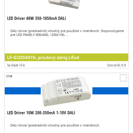
LED Driver 40W 350-1050mA DALI
DALI driver (predradník) vhodný pre použitie v interiéroch. Doporučujeme
pre LED PANELY 600x600, 1200x100, ...
LF-GSD040YA, prúdový zdroj,Lifud
Na sklade 10 ks
Cena od 40,16 €
2128
LED Driver 10W 200-350mA 1-10V DALI
DALI driver (predradník) vhodný pre použitie v interiéroch.