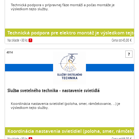
Technická podpora v prípravnej fáze montáží a počas montáže je
výsledkom tejto služby.
Technická podpora pre elektro montáž je výsledkom tejto s
Na sklade >30 ks
Cena od 45,00 €
?
4014
Služba svetelného technika - nastavenie svietidlá
Koordinácia nastavenia svietidiel (poloha, smer, rámčekovanie, ...) je
výsledkom tejto služby.
Koordinácia nastavenia svietidiel (poloha, smer, rámčekovan
Na sklade >30 ks
Cena od 66,00 €
?