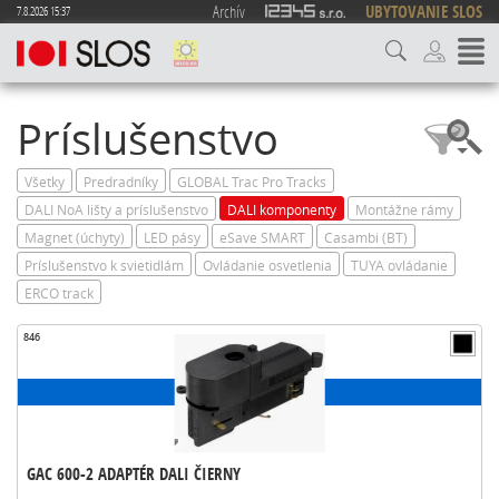
Archív
UBYTOVANIE SLOS
7.8.2026 15:37
Príslušenstvo
Všetky
Predradníky
GLOBAL Trac Pro Tracks
DALI NoA lišty a príslušenstvo
DALI komponenty
Montážne rámy
Magnet (úchyty)
LED pásy
eSave SMART
Casambi (BT)
Príslušenstvo k svietidlám
Ovládanie osvetlenia
TUYA ovládanie
ERCO track
846
GAC 600-2 ADAPTÉR DALI ČIERNY