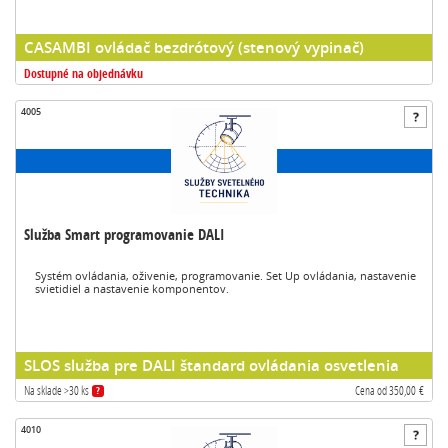
CASAMBI ovládač bezdrótový (stenový vypinač)
Dostupné na objednávku
4005
Služba Smart programovanie DALI
Systém ovládania, oživenie, programovanie. Set Up ovládania, nastavenie
svietidiel a nastavenie komponentov.
SLOS služba pre DALI štandard ovládania osvetlenia
Na sklade >30 ks
Cena od 350,00 €
?
4010