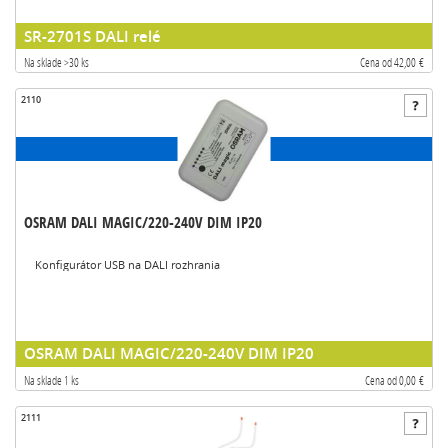
SR-2701S DALI relé
Na sklade >30 ks
Cena od 42,00 €
2110
OSRAM DALI MAGIC/220-240V DIM IP20
Konfigurátor USB na DALI rozhrania
OSRAM DALI MAGIC/220-240V DIM IP20
Na sklade 1 ks
Cena od 0,00 €
2111