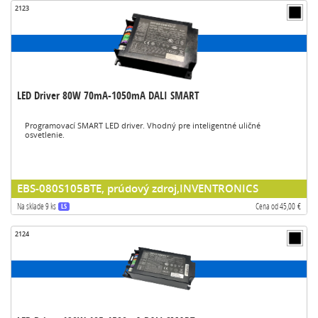
2123
LED Driver 80W 70mA-1050mA DALI SMART
Programovací SMART LED driver. Vhodný pre inteligentné uličné
osvetlenie.
EBS-080S105BTE, prúdový zdroj,INVENTRONICS
Na sklade 9 ks
Cena od 45,00 €
LS
2124