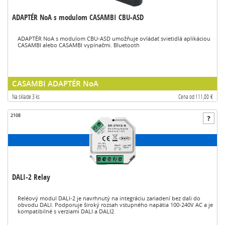
ADAPTÉR NoA s modulom CASAMBI CBU-ASD
ADAPTÉR NoA s modulom CBU-ASD umožňuje ovládať svietidlá aplikáciou
CASAMBI alebo CASAMBI vypínačmi. Bluetooth
CASAMBI ADAPTÉR NoA
Na sklade 3 ks
Cena od 111,00 €
2108
DALI-2 Relay
Reléový modul DALI-2 je navrhnutý na integráciu zariadení bez dali do
obvodu DALI. Podporuje široký rozsah vstupného napätia 100-240V AC a je
kompatibilné s verziami DALI a DALI2