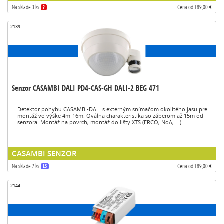
Na sklade 3 ks
Cena od 189,00 €
?
2139
Senzor CASAMBI DALI PD4-CAS-GH DALI-2 BEG 471
Detektor pohybu CASAMBI-DALI s externým snímačom okolitého jasu pre
montáž vo výške 4m-16m. Oválna charakteristika so záberom až 15m od
senzora. Montáž na povrch, montáž do lišty XTS (ERCO, NoA, ...)
CASAMBI SENZOR
Na sklade 2 ks
Cena od 189,00 €
LS
2144