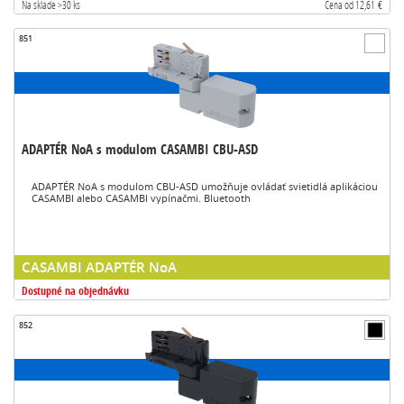
Na sklade >30 ks
Cena od 12,61 €
851
ADAPTÉR NoA s modulom CASAMBI CBU-ASD
ADAPTÉR NoA s modulom CBU-ASD umožňuje ovládať svietidlá aplikáciou
CASAMBI alebo CASAMBI vypínačmi. Bluetooth
CASAMBI ADAPTÉR NoA
Dostupné na objednávku
852