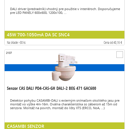
DALI driver (predradník) vhodný pre použitie v interiéroch. Doporučujeme
pre LED PANELY 600x600, 1200x100, ...
45W 700-1050mA DA SC SNC4
Na sklade >30 ks
Cena od 40,16 €
2137
Senzor CAS DALI PD4-CAS-GH DALI-2 BEG 471 GAC600
Detektor pohybu CASAMBI-DALI s externým snímačom okolitého jasu pre
montáž vo výške 4m-16m. Oválna charakteristika so záberom až 15m od
senzora. Montáž na povrch, montáž do lišty XTS (ERCO, NoA, ...)
CASAMBI SENZOR