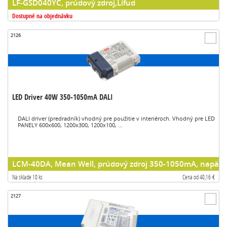
LF-GSD040YC, prúdový zdroj,Lifud
Dostupné na objednávku
2126
LED Driver 40W 350-1050mA DALI
DALI driver (predradník) vhodný pre použitie v interiéroch. Vhodný pre LED
PANELY 600x600, 1200x300, 1200x100, ...
LCM-40DA, Mean Well, prúdový zdroj 350-1050mA, napäťov
Na sklade 10 ks
Cena od 40,16 €
2127