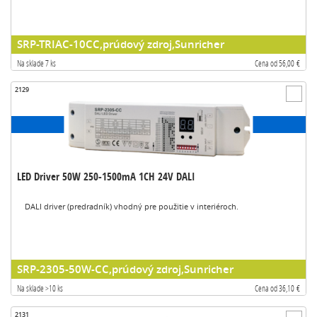
SRP-TRIAC-10CC,prúdový zdroj,Sunricher
Na sklade 7 ks
Cena od 56,00 €
2129
LED Driver 50W 250-1500mA 1CH 24V DALI
DALI driver (predradník) vhodný pre použitie v interiéroch.
SRP-2305-50W-CC,prúdový zdroj,Sunricher
Na sklade >10 ks
Cena od 36,10 €
2131