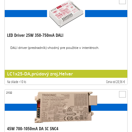
LED Driver 25W 350-750mA DALI
DALI driver (predradník) vhodný pre použitie v interiéroch.
LC1x25-DA,prúdový zroj,Helvar
Na sklade >10 ks
Cena od 28,56 €
2132
45W 700-1050mA DA SC SNC4