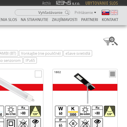
Archív
UBYTOVANIE SLOS
Prihlásenie
ENIA SLOS
NA STIAHNUTIE
ZAUJÍMAVOSTI
PARTNERI
KONTAKT
AMBI (BT)
Vonkajšie (nie pouličné)
eSave svietidlá
So senzorom
IP≥65
1802
>80
>80
60
00
3000
lm>3700
120°
lm>6000
120°
5
65
2
2