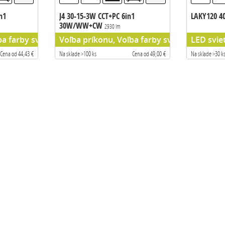
n1
J4 30-15-3W CCT+PC 6in1
LAKY120 
30W/WW+CW
2930 lm
ba farby svetla
Voľba príkonu, Voľba farby svetla
LED sviet
Cena od 44,43 €
Na sklade >100 ks
Cena od 49,00 €
Na sklade >30 k