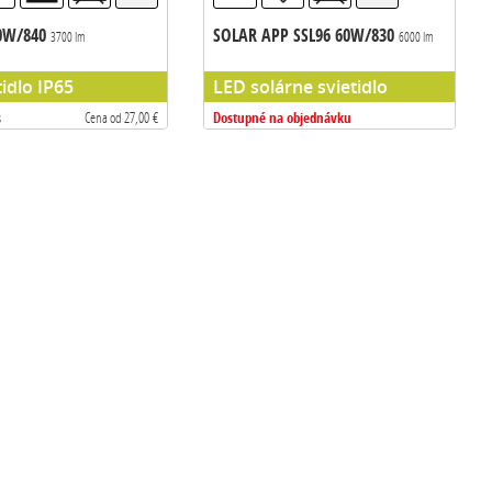
40W/840
SOLAR APP SSL96 60W/830
3700 lm
6000 lm
idlo IP65
LED solárne svietidlo
Dostupné na objednávku
s
Cena od 27,00 €