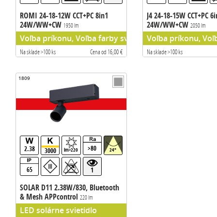
ROMI 24-18-12W CCT+PC 8in1
J4 24-18-15W CCT+PC 6i
24W/WW+CW
24W/WW+CW
1950 lm
2050 lm
Voľba príkonu, Voľba farby svetla
Voľba príkonu, Voľ
Na sklade >100 ks
Cena od 16,00 €
Na sklade >100 ks
1809
>80
2.38
3000
lm>220
24°
65
1
SOLAR D11 2.38W/830, Bluetooth
& Mesh APPcontrol
220 lm
LED solárne svietidlo