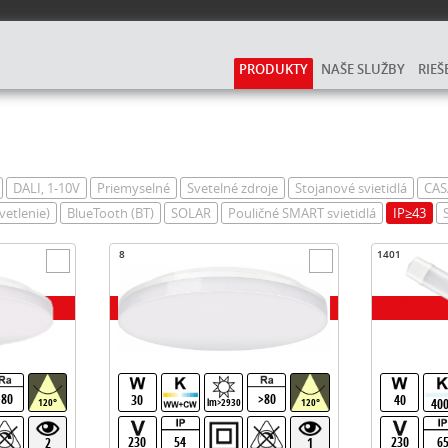
PRODUKTY
NAŠE SLUŽBY
RIEŠ
DALI, 1-10V
Priemyselné
Svetelné zdroje
Stojanové svietidlá
CAS
vetlenie)
BlueTooth (BT)
SOLAR
Pouličné SMART svietidlá
IP≥43
8
1401
>80
>80
30
40
40
120°
lm>2930
120°
230
54
230
6
2
1