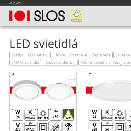
4.8.2026 09:53
LED svietidlá
Všetky
LED panely
Lištové
Prisadené
Zapustené
Závesné
SMART svietidlá
TUYA svietidlá (BT)
Pouličné svietidlá (Verejné os
6
7
>80
24
24
lm>1950
120°
lm>2050
230
44/20
220
54
2