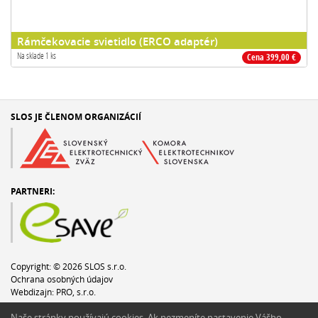
Rámčekovacie svietidlo (ERCO adaptér)
Na sklade 1 ks
Cena 399,00 €
SLOS JE ČLENOM ORGANIZÁCIÍ
PARTNERI:
Copyright: © 2026 SLOS s.r.o.
Ochrana osobných údajov
Webdizajn:
PRO, s.r.o.
Napíšte webmasterovi
Naše stránky používajú cookies. Ak nezmeníte nastavenie Vášho