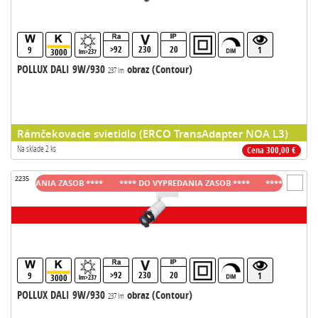
>92
230
20
9
1
3000
lm>237
POLLUX DALI 9W/930
obraz (Contour)
237 lm
Rámčekovacie svietidlo (ERCO TransAdapter NOA L3)
Na sklade 2 ks
Cena 300,00 €
2235
O VYPREDANIA ZASOB ****
**** DO VYPREDANIA ZASOB ****
**** DO VYP
>92
230
20
9
1
3000
lm>237
POLLUX DALI 9W/930
obraz (Contour)
237 lm