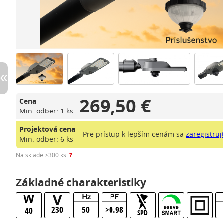
269,50 €
Cena
Min. odber: 1 ks
Projektová cena
Pre prístup k lepším cenám sa
zaregistruj
Min. odber: 6 ks
Na sklade >300 ks
?
Základné charakteristiky
230
50
>0.98
40
SPD