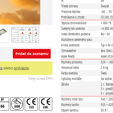
IK:
09
Trieda ochrany:
Dvojitá
Pracovná teplota:
-40 ... 50
Prehlásenie o zhode:
CE LVD, C
Teplota chromatickosti:
1 900 °K
Svetelný tok svietidla:
>4 800 l
Index farebného podania:
Ra > 50
Rozloženie svetelného toku:
Krivka svietivosti:
Typ II-M 
Stmievateľné:
áno (DALI,
Pridať do zoznamu
esave Ready:
esave slCo
Rozmery produktu:
520 × 18
Hmotnosť netto:
2.6 kg
te
alebo
prihláste
Farba svietidla:
Šedá
Spôsoby montáže:
Na stožiar
Ceny sú bez DPH
Záruka:
2 r. štand
3 r. predĺ
5 r. proje
Rozmery inner box:
545 × 20
Rozmery kartón:
555 × 42
66
IK09
LVD
EMC
Objem kartónu:
83.9 l