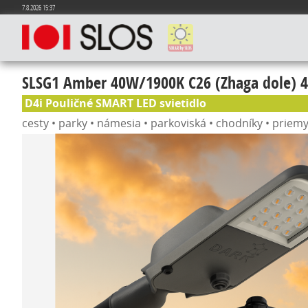
7.8.2026 15:37
SLSG1 Amber 40W/1900K C26 (Zhaga dole)
D4i Pouličné SMART LED svietidlo
cesty • parky • námesia • parkoviská • chodníky • priemy