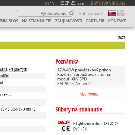
Archív
UBYTOVANIE SLOS
Prihlásenie
ENIA SLOS
NA STIAHNUTIE
ZAUJÍMAVOSTI
PARTNERI
KONTAKT
2472
Poznámka
mestá
,
Pre priemysel
12W-40W prevádzkový príkon
Rozšírená prepäťová ochrana:
Pouličné
modul 10kV SPD
rt
RAL 9023, Amber C
EnviLamp - brand svietidiel,
Viac informácií
V / 50 Hz
určených pre osvetlenie čo
najšetrnejšie k životnému
prostrediu.
Súbory na stiahnutie
Ds SMD 5050 6V, Amber C
DarkSky - typová rada svietidiel,
W
ktoré majú minimalizovanú modrú
EÚ vyhlásenie o zhode CE LVD, CE
zložku vyžarovaného svetla a
optimalizovanú optiku
EMC, (SK)