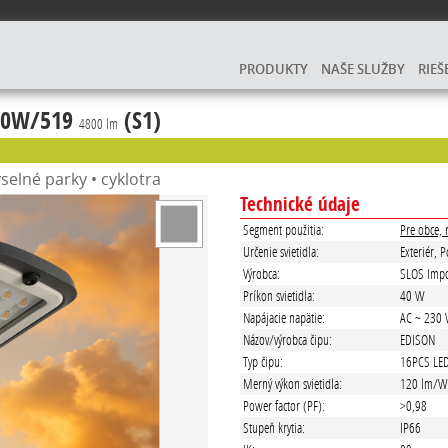
PRODUKTY
NAŠE SLUŽBY
RIEŠ
 40W/519
(S1)
4800 lm
selné parky • cyklotra
Technické údaje
Segment použitia:
Pre obce, 
Určenie svietidla:
Exteriér, 
Výrobca:
SLOS Impo
Príkon svietidla:
40 W
Napájacie napätie:
AC ~ 230 
Názov/výrobca čipu:
EDISON
Typ čipu:
16PCS LE
Merný výkon svietidla:
120 lm/
Power factor (PF):
>0,98
Stupeň krytia:
IP66