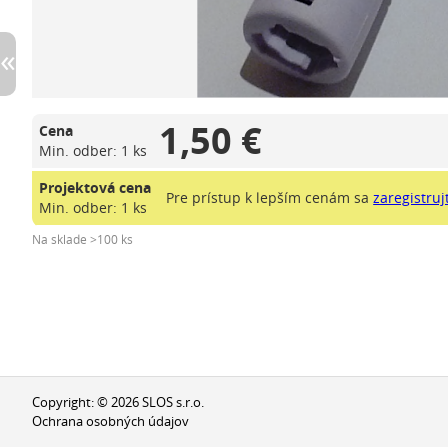
1,50 €
Cena
Min. odber: 1 ks
Projektová cena
Pre prístup k lepším cenám sa
zaregistruj
Min. odber: 1 ks
Na sklade >100 ks
Copyright: © 2026 SLOS s.r.o.
Ochrana osobných údajov