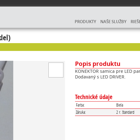
PRODUKTY
NAŠE SLUŽBY
RIEŠ
del)
Popis produktu
KONEKTOR samica pre LED pane
Dodavaný s LED DRIVER.
Technické údaje
Farba:
Biela
Záruka:
2 r. štandard