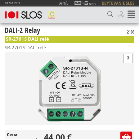
Archív
UBYTOVANIE SLOS
4.8.2026 09:53
DALI-2 Relay
2108
SR-2701S DALI relé
SR-2701S DALI relé
44,00 €
Cena