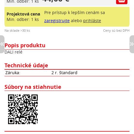
Min. odber: 1 ks
Pre prístup k lepším cenám sa
Projektová cena
Min. odber: 1 ks
zaregistrujte
alebo
prihláste
Na sklade >30 ks
Ceny sú bez DPH
Popis produktu
DALI relé
Technické údaje
Záruka:
2 r. štandard
Súbory na stiahnutie