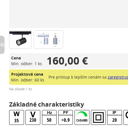
160,00 €
Cena
Min. odber: 1 ks
Projektová cena
Pre prístup k lepším cenám sa
zaregistru
Min. odber: 60 ks
Na sklade 1 ks
Základné charakteristiky
230
50
>0.9
20
35