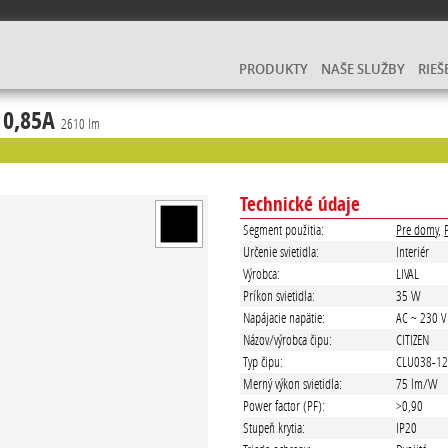
PRODUKTY
NAŠE SLUŽBY
RIEŠ
 0,85A
2610 lm
Technické údaje
Segment použitia:
Pre domy
,
Určenie svietidla:
Interiér
Výrobca:
LIVAL
Príkon svietidla:
35 W
Napájacie napätie:
AC ~ 230 V
Názov/výrobca čipu:
CITIZEN
Typ čipu:
CLU038-1
Merný výkon svietidla:
75 lm/W
Power factor (PF):
>0,90
Stupeň krytia:
IP20