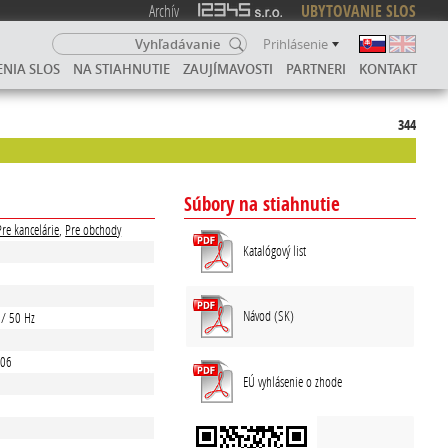
Archív
UBYTOVANIE SLOS
Prihlásenie
ENIA SLOS
NA STIAHNUTIE
ZAUJÍMAVOSTI
PARTNERI
KONTAKT
344
Súbory na stiahnutie
Pre kancelárie
,
Pre obchody
Katalógový list
Návod (SK)
 / 50 Hz
206
EÚ vyhlásenie o zhode