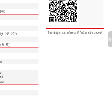
C
 EMC
Potrebujete viac informácií? Pošlite nám správu!
light 10°–20°)
BI (BT))
y)
rd
ená
tová