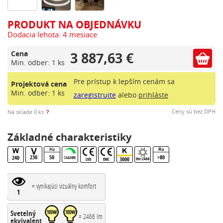
PRODUKT NA OBJEDNÁVKU
Dodacia lehota: 4 mesiace
3 887,63 €
Cena
Min. odber: 1 ks
Pre prístup k lepším cenám sa
Projektová cena
Min. odber: 1 ks
zaregistrujte
alebo
prihláste
?
Ceny sú bez DPH
Na sklade 0 ks
Základné charakteristiky
230
50
>80
240
3000
lm>2466
LVD
EMC
= vynikajúci vizuálny komfort
1
Svetelný
= 2466 lm
ekvivalent