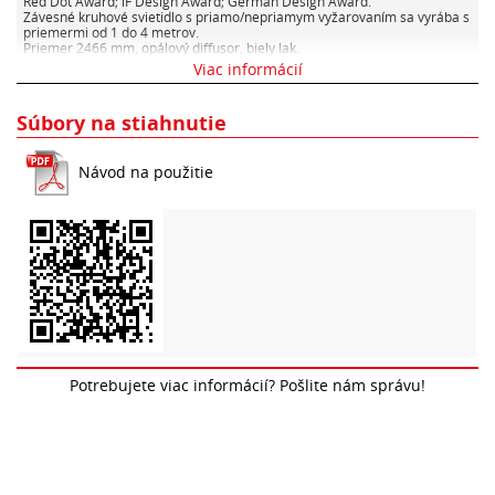
Red Dot Award; iF Design Award; German Design Award.
Závesné kruhové svietidlo s priamo/nepriamym vyžarovaním sa vyrába s
priemermi od 1 do 4 metrov.
Priemer 2466 mm, opálový diffusor, biely lak.
DALI stmievateľné + 2x CASAMBI
Viac informácií
240W, 22420 lm, 3000K
4ks závesy kolmo hore (lanká budú kotvené v SDK strope – dizajnový
Súbory na stiahnutie
čistý záves s rektifikáciou)
napájací kábel rovno hore pri jednom závese. LED driver nad stropom,
resp v technickom otvore.
Návod na použitie
casambi ovládanie horná časť
casambi ovládanie dolná časť
Potrebujete viac informácií? Pošlite nám správu!