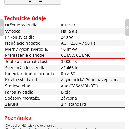
Technické údaje
Určenie svietidla:
Interiér
Výrobca:
Halla a.s.
Príkon svietidla:
240 W
Napájacie napätie:
AC ~ 230 V / 50 Hz
Merný výkon svietidla:
10 lm/W
Prehlásenie o zhode:
CE LVD, CE EMC
Teplota chromatickosti:
3 000 °K
Svetelný tok svietidla:
>2 466 lm
Index farebného podania:
Ra > 80
Krivka svietivosti:
Asymetrická Priama/Nepriama
Stmievateľné:
áno (CASAMBI (BT))
Farba svietidla:
Biela
Spôsoby montáže:
Závesná
Záruka:
2 r. štandard
Poznámka
Svietidlo INDI získalo ocenenia: