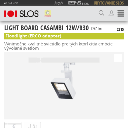
Archív
UBYTOVANIE SLOS
4.8.2026 09:53
LIGHT BOARD CASAMBI 12W/930
1260 lm
2215
Floodlight (ERCO adapter)
Výnimočne kvalitné svietidlo pre tých ktorí cítia emócie
vyvolané svetlom