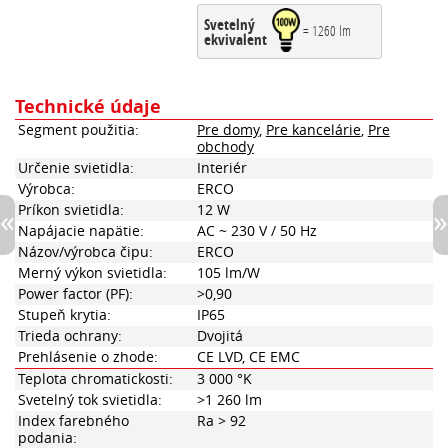
Svetelný
= 1260 lm
ekvivalent
Technické údaje
Segment použitia:
Pre domy
,
Pre kancelárie
,
Pre
obchody
Určenie svietidla:
Interiér
Výrobca:
ERCO
Príkon svietidla:
12 W
Napájacie napätie:
AC ~ 230 V / 50 Hz
Názov/výrobca čipu:
ERCO
Merný výkon svietidla:
105 lm/W
Power factor (PF):
>0,90
Stupeň krytia:
IP65
Trieda ochrany:
Dvojitá
Prehlásenie o zhode:
CE LVD, CE EMC
Teplota chromatickosti:
3 000 °K
Svetelný tok svietidla:
>1 260 lm
Index farebného
Ra > 92
podania: