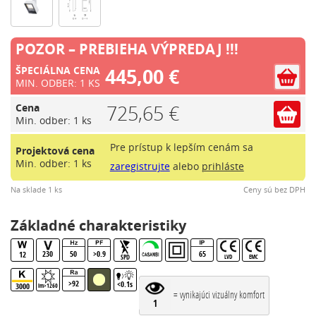
POZOR – PREBIEHA VÝPREDAJ !!!
445,00 €
ŠPECIÁLNA CENA
MIN. ODBER: 1 KS
725,65 €
Cena
Min. odber: 1 ks
Pre prístup k lepším cenám sa
Projektová cena
Min. odber: 1 ks
zaregistrujte
alebo
prihláste
Na sklade 1 ks
Ceny sú bez DPH
Základné charakteristiky
230
50
>0.9
65
12
SPD
LVD
EMC
>92
<0.1s
3000
lm>1260
= vynikajúci vizuálny komfort
1