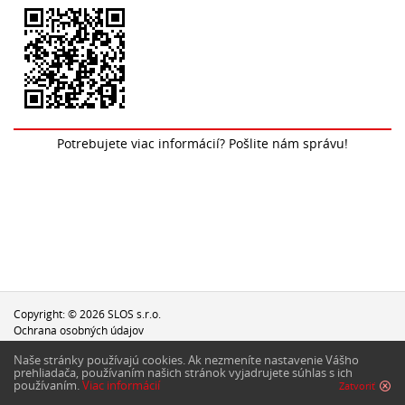
Potrebujete viac informácií? Pošlite nám správu!
Copyright: © 2026 SLOS s.r.o.
Ochrana osobných údajov
Naše stránky používajú cookies. Ak nezmeníte nastavenie Vášho
Webdizajn:
PRO, s.r.o.
prehliadača, používaním našich stránok vyjadrujete súhlas s ich
Napíšte webmasterovi
používaním.
Viac informácií
Zatvoriť