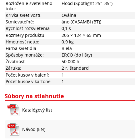
Rozloženie svetelného
Flood (Spotlight 25°–35°)
toku:
Krivka svietivosti:
Oválna
Stmievateľné:
áno (CASAMBI (BT))
Rýchlosť rozsvietenia:
0,1 s
Rozmery produktu:
205 × 124 × 65 mm
Hmotnosť netto:
0.9 kg
Farba svietidla:
Biela
Spôsoby montáže:
ERCO (do lišty)
Životnosť:
50 000 h
Záruka:
2 r. štandard
Počet kusov v balení:
1
Počet kusov v kartóne:
1
Súbory na stiahnutie
Katalógový list
Návod (EN)