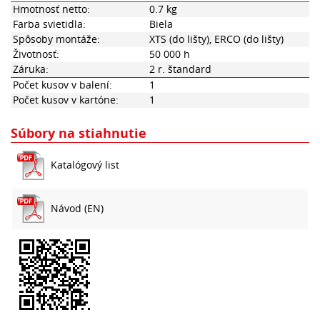
Hmotnosť netto:
0.7 kg
Farba svietidla:
Biela
Spôsoby montáže:
XTS (do lišty), ERCO (do lišty)
Životnosť:
50 000 h
Záruka:
2 r. štandard
Počet kusov v balení:
1
Počet kusov v kartóne:
1
Súbory na stiahnutie
Katalógový list
Návod (EN)