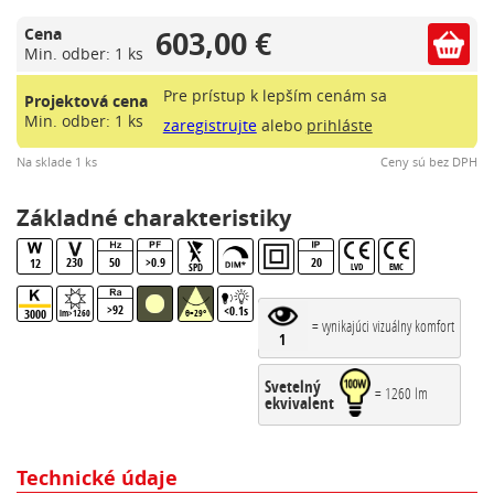
603,00 €
Cena
Min. odber: 1 ks
Pre prístup k lepším cenám sa
Projektová cena
Min. odber: 1 ks
zaregistrujte
alebo
prihláste
Na sklade 1 ks
Ceny sú bez DPH
Základné charakteristiky
230
50
>0.9
20
12
SPD
LVD
EMC
>92
<0.1s
3000
lm>1260
θ=29°
= vynikajúci vizuálny komfort
1
Svetelný
= 1260 lm
ekvivalent
Technické údaje