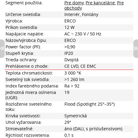
Segment použitia:
Pre domy
,
Pre kancelárie
,
Pre
obchody
Určenie svietidla:
Interiér, Fontány
Výrobca:
ERCO
Príkon svietidla:
12 W
Napájacie napätie:
AC ~ 230 V / 50 Hz
Názov/výrobca čipu:
ERCO
Power factor (PF):
>0,90
Stupeň krytia:
IP20
Trieda ochrany:
Dvojitá
Prehlásenie o zhode:
CE LVD, CE EMC
Teplota chromatickosti:
3 000 °K
Svetelný tok svietidla:
>1 260 lm
Index farebného podania:
Ra > 92
Jednotná miera oslnenia
19
(UGR):
Rozloženie svetelného
Flood (Spotlight 25°–35°)
toku:
Krivka svietivosti:
Symetrická
Uhol vyžarovania:
29°
Stmievateľné:
áno (DALI, s príslušenstvom)
Rýchlosť rozsvietenia:
0,1 s