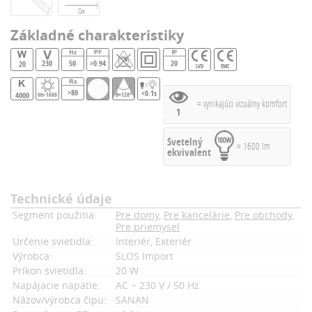
Základné charakteristiky
230
50
>0.94
20
20
LVD
EMC
>80
<0.1s
4000
lm>1600
θ=120°
= vynikajúci vizuálny komfort
1
Svetelný
= 1600 lm
ekvivalent
Technické údaje
Segment použitia:
Pre domy
,
Pre kancelárie
,
Pre obchody
,
Pre priemysel
Určenie svietidla:
Interiér, Exteriér
Výrobca:
SLOS Import
Príkon svietidla:
20 W
Napájacie napätie:
AC ~ 230 V / 50 Hz
Názov/výrobca čipu:
SANAN