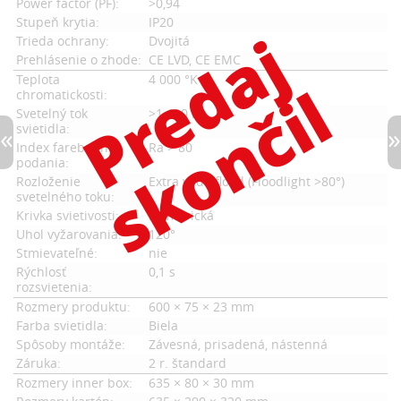
Power factor (PF):
>0,94
Stupeň krytia:
IP20
Trieda ochrany:
Dvojitá
Prehlásenie o zhode:
CE LVD, CE EMC
Teplota
4 000 °K
chromatickosti:
Svetelný tok
>1 600 lm
svietidla:
Index farebného
Ra > 80
podania:
Rozloženie
Extra wide flood (Floodlight >80°)
svetelného toku:
Krivka svietivosti:
Symetrická
Uhol vyžarovania:
120°
Stmievateľné:
nie
Rýchlosť
0,1 s
rozsvietenia:
Rozmery produktu:
600 × 75 × 23 mm
Farba svietidla:
Biela
Spôsoby montáže:
Závesná, prisadená, nástenná
Záruka:
2 r. štandard
Rozmery inner box:
635 × 80 × 30 mm