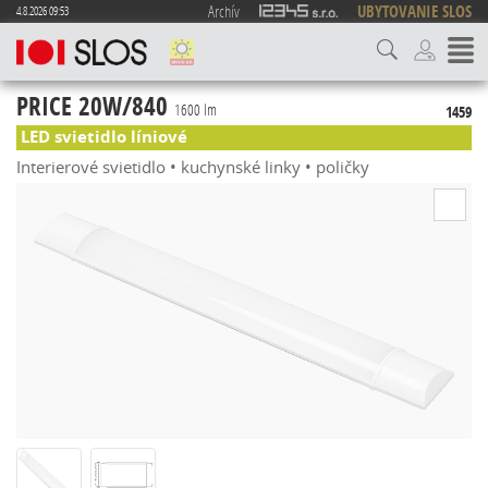
Archív
UBYTOVANIE SLOS
4.8.2026 09:53
PRICE 20W/840
1600 lm
1459
LED svietidlo líniové
Interierové svietidlo • kuchynské linky • poličky