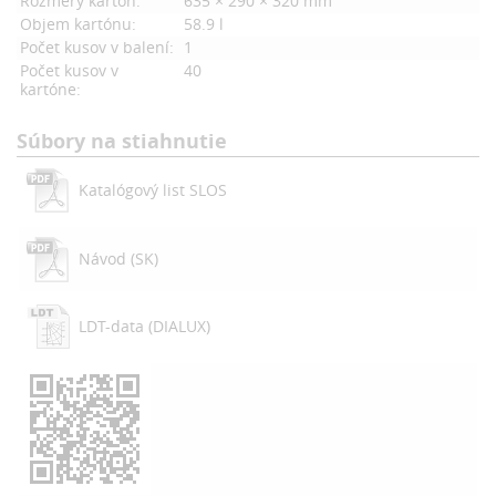
Rozmery kartón:
635 × 290 × 320 mm
Objem kartónu:
58.9 l
Počet kusov v balení:
1
Počet kusov v
40
kartóne:
Súbory na stiahnutie
Katalógový list SLOS
Návod (SK)
LDT-data (DIALUX)