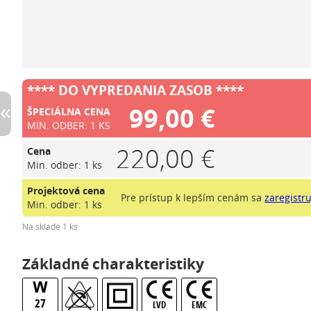
**** DO VYPREDANIA ZASOB ****
99,00 €
ŠPECIÁLNA CENA
MIN. ODBER: 1 KS
220,00 €
Cena
Min. odber: 1 ks
Projektová cena
Pre prístup k lepším cenám sa
zaregistru
Min. odber: 1 ks
Na sklade 1 ks
Základné charakteristiky
27
LVD
EMC