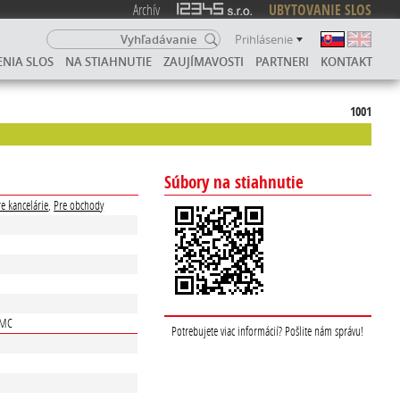
Archív
UBYTOVANIE SLOS
Prihlásenie
ENIA SLOS
NA STIAHNUTIE
ZAUJÍMAVOSTI
PARTNERI
KONTAKT
1001
Súbory na stiahnutie
re kancelárie
,
Pre obchody
EMC
Potrebujete viac informácií? Pošlite nám správu!