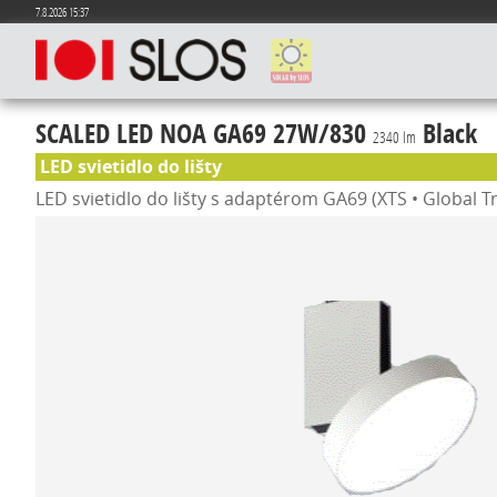
7.8.2026 15:37
SCALED LED NOA GA69 27W/830
Black
2340 lm
LED svietidlo do lišty
LED svietidlo do lišty s adaptérom GA69 (XTS • Global T