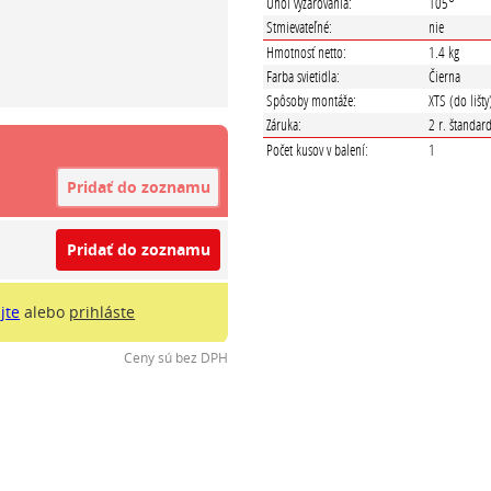
Uhol vyžarovania:
105°
Stmievateľné:
nie
Hmotnosť netto:
1.4 kg
Farba svietidla:
Čierna
Spôsoby montáže:
XTS (do lišty
Záruka:
2 r. štandar
Počet kusov v balení:
1
Pridať do zoznamu
Pridať do zoznamu
jte
alebo
prihláste
Ceny sú bez DPH