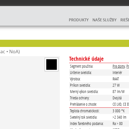
PRODUKTY
NAŠE SLUŽBY
RIEŠ
rac • NoA)
Technické údaje
Segment použitia:
Pre domy
,
P
Určenie svietidla:
Interiér
Výrobca:
RAAT
Príkon svietidla:
27 W
Merný výkon svietidla:
87 lm/W
Trieda ochrany:
Dvojitá
Prehlásenie o zhode:
CE LVD, CE 
Teplota chromatickosti:
3 000 °K
Svetelný tok svietidla:
>2 340 lm
Index farebného podania:
Ra > 80