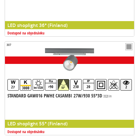
LED shoplight 36° (Finland)
Dostupné na objednávku
307
>90
230
20
27
2
3000
lm>3328
55°
STANDARD GAW016 PWHE CASAMBI 27W/930 55°3D
3328 lm
LED shoplight 55° (Finland)
Dostupné na objednávku