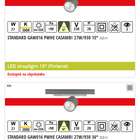
>90
230
20
27
2
3000
lm>3328
15°
STANDARD GAW016 PWHE CASAMBI 27W/930 15°
3328 lm
LED shoplight 15° (Finland)
Dostupné na objednávku
306
>90
230
20
27
2
3000
lm>3328
36°
STANDARD GAW016 PWHE CASAMBI 27W/930 36°
3328 lm