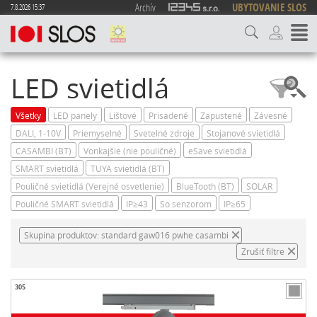
Archív
UBYTOVANIE SLOS
7.8.2026 15:37
LED svietidlá
Všetky
LED panely
Lištové
Prisadené
Zapustené
Závesné
DALI, 1-10V
Priemyselné
Svetelné zdroje
Stojanové svietidlá
CASAMBI (BT)
Vonkajšie (nie pouličné)
eSave svietidlá
SMART svietidlá
TUYA svietidlá (BT)
Pouličné svietidlá (Verejné osvetlenie)
BlueTooth (BT)
SOLAR
Pouličné SMART svietidlá
IP≥43
So senzorom
IP≥65
Skupina produktov: standard gaw016 pwhe casambi
Zrušiť filtre
305