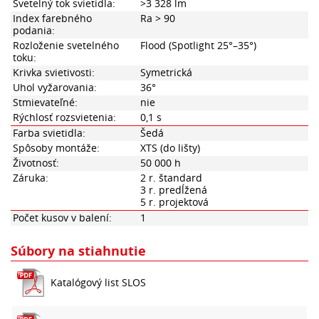
Svetelný tok svietidla:
>3 328 lm
Index farebného
Ra > 90
podania:
Rozloženie svetelného
Flood (Spotlight 25°–35°)
toku:
Krivka svietivosti:
Symetrická
Uhol vyžarovania:
36°
Stmievateľné:
nie
Rýchlosť rozsvietenia:
0,1 s
Farba svietidla:
Šedá
Spôsoby montáže:
XTS (do lišty)
Životnosť:
50 000 h
Záruka:
2 r. štandard
3 r. predĺžená
5 r. projektová
Počet kusov v balení:
1
Súbory na stiahnutie
Katalógový list SLOS