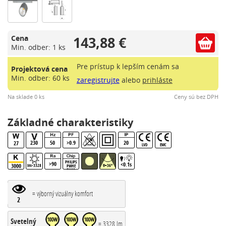
143,88 €
Cena
Min. odber: 1 ks
Pre prístup k lepším cenám sa
Projektová cena
Min. odber: 60 ks
zaregistrujte
alebo
prihláste
Na sklade 0 ks
Ceny sú bez DPH
Základné charakteristiky
230
50
>0.9
20
27
LVD
EMC
PHILIPS
>90
<0.1s
3000
lm>3328
θ=36°
PWHE
PH08
= výborný vizuálny komfort
2
Svetelný
= 3328 lm