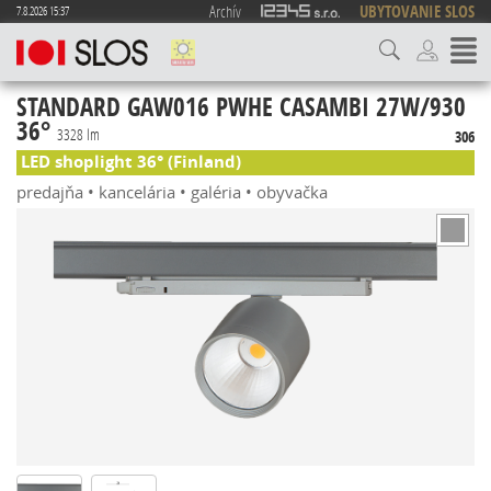
Archív
UBYTOVANIE SLOS
7.8.2026 15:37
STANDARD GAW016 PWHE CASAMBI 27W/930
36°
3328 lm
306
LED shoplight 36° (Finland)
predajňa • kancelária • galéria • obyvačka