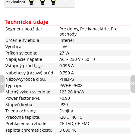
ekvivalent
Technické údaje
Segment použitia:
Pre domy
,
Pre kancelárie
,
Pre
obchody
Určenie svietidla:
Interiér
Výrobca:
LIVAL
Príkon svietidla:
27 W
Napájacie napätie:
AC ~ 230 V / 50 Hz
Vstupný prúd I
:
0,096 A
max
Nábehovy (rázový) prúd:
0,750 A
Názov/výrobca čipu:
PHILIPS
Typ čipu:
PWHE PH08
Merný výkon svietidla:
123.26 lm/W
Power factor (PF):
>0,90
Stupeň krytia:
IP20
Trieda ochrany:
Dvojitá
Pracovná teplota:
-20 ... 40 °C
Prehlásenie o zhode:
CE LVD, CE EMC
Teplota chromatickosti:
3 000 °K