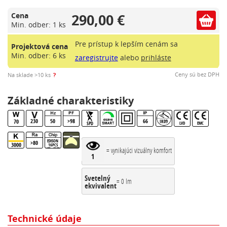
290,00 €
Cena
Min. odber: 1 ks
Pre prístup k lepším cenám sa
Projektová cena
Min. odber: 6 ks
zaregistrujte
alebo
prihláste
?
Ceny sú bez DPH
Na sklade >10 ks
Základné charakteristiky
230
50
>98
66
70
IK09
SPD
LVD
EMC
EDISON
>80
3000
16PCS
= vynikajúci vizuálny komfort
LEDs SMD
5050 6V
1
Svetelný
= 0 lm
ekvivalent
Technické údaje