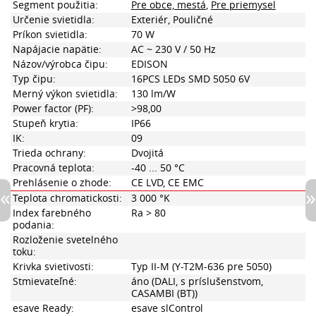
Segment použitia:
Pre obce, mestá
,
Pre priemysel
Určenie svietidla:
Exteriér, Pouličné
Príkon svietidla:
70 W
Napájacie napätie:
AC ~ 230 V / 50 Hz
Názov/výrobca čipu:
EDISON
Typ čipu:
16PCS LEDs SMD 5050 6V
Merný výkon svietidla:
130 lm/W
Power factor (PF):
>98,00
Stupeň krytia:
IP66
IK:
09
Trieda ochrany:
Dvojitá
Pracovná teplota:
-40 ... 50 °C
Prehlásenie o zhode:
CE LVD, CE EMC
Teplota chromatickosti:
3 000 °K
Index farebného
Ra > 80
podania:
Rozloženie svetelného
toku:
Krivka svietivosti:
Typ II-M (Y-T2M-636 pre 5050)
Stmievateľné:
áno (DALI, s príslušenstvom,
CASAMBI (BT))
esave Ready:
esave slControl