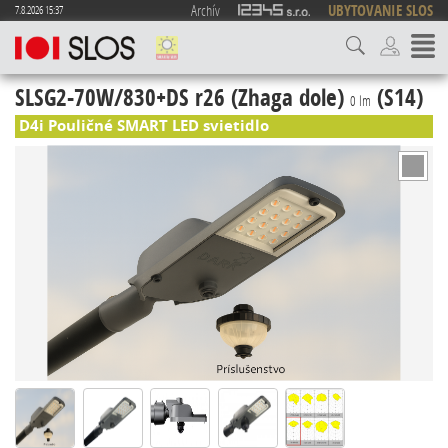
Archív
UBYTOVANIE SLOS
7.8.2026 15:37
SLSG2-70W/830+DS r26 (Zhaga dole)
(S14)
0 lm
D4i Pouličné SMART LED svietidlo
2469