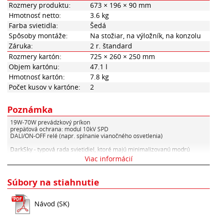
Rozmery produktu:
673 × 196 × 90 mm
Hmotnosť netto:
3.6 kg
Farba svietidla:
Šedá
Spôsoby montáže:
Na stožiar, na výložník, na konzolu
Záruka:
2 r. štandard
Rozmery kartón:
725 × 260 × 250 mm
Objem kartónu:
47.1 l
Hmotnosť kartón:
7.8 kg
Počet kusov v kartóne:
2
Poznámka
19W-70W prevádzkový príkon
prepäťová ochrana: modul 10kV SPD
DALI/ON-OFF relé (napr. spínanie vianočného osvetlenia)
DarkSky - typová rada svietidiel, ktoré majú minimalizovanú modrú
zložku vyžarovaného svetla a optimalizovanú špecifickú optiku.
Viac informácií
EnviLamp - brand svietidiel, určených pre osvetlenie čo najšetrnejšie k
životnému prostrediu.
Súbory na stiahnutie
Predinštalovaný prívodný kábel:
H05RN-F 300/500V 2x1,0mm
Návod (SK)
AC input voltage, L brown, N blue