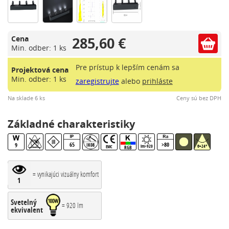
285,60 €
Cena
Min. odber: 1 ks
Pre prístup k lepším cenám sa
Projektová cena
Min. odber: 1 ks
zaregistrujte
alebo
prihláste
Na sklade 6 ks
Ceny sú bez DPH
Základné charakteristiky
65
>80
9
IK08
lm>920
θ=24°
EMC
RGB
= vynikajúci vizuálny komfort
1
Svetelný
= 920 lm
ekvivalent