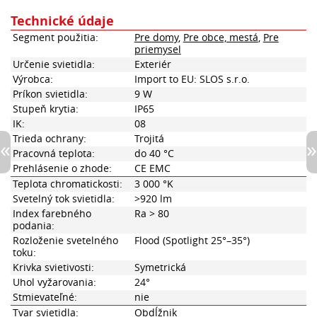
Technické údaje
Segment použitia:
Pre domy
,
Pre obce, mestá
,
Pre
priemysel
Určenie svietidla:
Exteriér
Výrobca:
Import to EU: SLOS s.r.o.
Príkon svietidla:
9 W
Stupeň krytia:
IP65
IK:
08
Trieda ochrany:
Trojitá
Pracovná teplota:
do 40 °C
Prehlásenie o zhode:
CE EMC
Teplota chromatickosti:
3 000 °K
Svetelný tok svietidla:
>920 lm
Index farebného
Ra > 80
podania:
Rozloženie svetelného
Flood (Spotlight 25°–35°)
toku:
Krivka svietivosti:
Symetrická
Uhol vyžarovania:
24°
Stmievateľné:
nie
Tvar svietidla:
Obdĺžnik