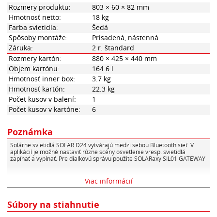
Rozmery produktu:
803 × 60 × 82 mm
Hmotnosť netto:
18 kg
Farba svietidla:
Šedá
Spôsoby montáže:
Prisadená, nástenná
Záruka:
2 r. štandard
Rozmery kartón:
880 × 425 × 440 mm
Objem kartónu:
164.6 l
Hmotnosť inner box:
3.7 kg
Hmotnosť kartón:
22.3 kg
Počet kusov v balení:
1
Počet kusov v kartóne:
6
Poznámka
Solárne svietidlá SOLAR D24 vytvárajú medzi sebou Bluetooth sieť. V
aplikácií je možné nastaviť rôzne scény osvetlenie vresp. svietidlá
zapínať a vypínať. Pre diaľkovú správu použite SOLARaxy SIL01 GATEWAY
Viac informácií
Súbory na stiahnutie