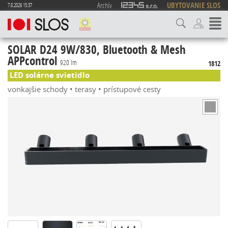
Archív
UBYTOVANIE SLOS
7.8.2026 15:37
SOLAR D24 9W/830, Bluetooth & Mesh
APPcontrol
920 lm
1812
LED solárne svietidlo
vonkajšie schody • terasy • prístupové cesty