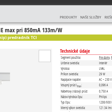
PRODUKTY
NAŠE SLUŽBY
RIEŠ
 max pri 850mA 133m/W
hip) predradnik TCI
Technické údaje
Segment použitia:
Pre domy
,
Určenie svietidla:
Interiér
Výrobca:
LIVAL
Príkon svietidla:
29 W
Napájacie napätie:
AC ~ 230 V
Vstupný prúd I
:
0,096 A
max
Nábehovy (rázový) prúd:
0,750 A
Názov/výrobca čipu:
Philips
Typ čipu:
1208/930
Merný výkon svietidla:
121.34 lm