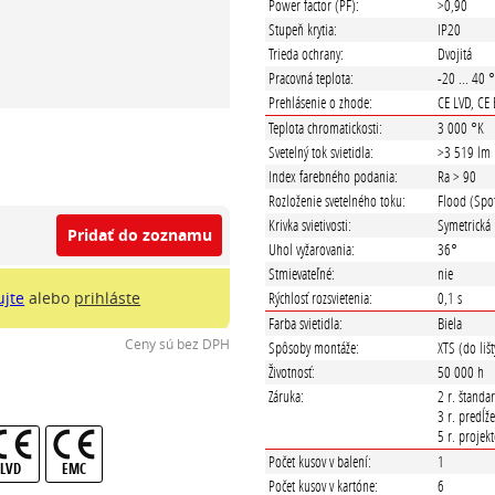
Power factor (PF):
>0,90
Stupeň krytia:
IP20
Trieda ochrany:
Dvojitá
Pracovná teplota:
-20 ... 40 
Prehlásenie o zhode:
CE LVD, CE
Teplota chromatickosti:
3 000 °K
Svetelný tok svietidla:
>3 519 lm
Index farebného podania:
Ra > 90
Rozloženie svetelného toku:
Flood (Spo
Krivka svietivosti:
Symetrická
Pridať do zoznamu
Uhol vyžarovania:
36°
Stmievateľné:
nie
Rýchlosť rozsvietenia:
0,1 s
ujte
alebo
prihláste
Farba svietidla:
Biela
Ceny sú bez DPH
Spôsoby montáže:
XTS (do lišt
Životnosť:
50 000 h
Záruka:
2 r. štanda
3 r. predĺž
5 r. projek
Počet kusov v balení:
1
LVD
EMC
Počet kusov v kartóne:
6