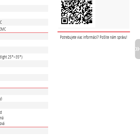
°C
 EMC
Potrebujete viac informácií? Pošlite nám správu!
tlight 25°–35°)
y)
rd
ená
tová