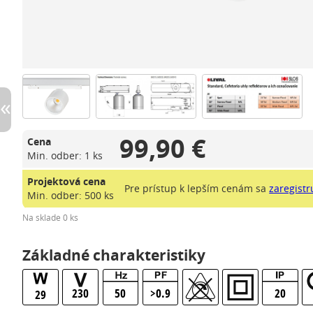
99,90 €
Cena
Min. odber: 1 ks
Projektová cena
Pre prístup k lepším cenám sa
zaregistr
Min. odber: 500 ks
Na sklade 0 ks
Základné charakteristiky
230
50
>0.9
20
29