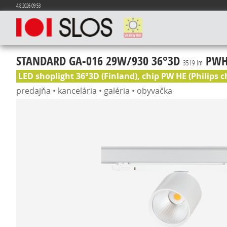
4.8.2026 09:53
STANDARD GA-016 29W/930 36°3D
PWHE
3519 lm
LED shoplight 36°3D (Finland), chip PW HE (Philips c
predajňa • kancelária • galéria • obyvačka