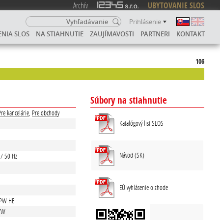
Archív
UBYTOVANIE SLOS
Prihlásenie
ENIA SLOS
NA STIAHNUTIE
ZAUJÍMAVOSTI
PARTNERI
KONTAKT
106
Súbory na stiahnutie
Pre kancelárie
,
Pre obchody
Katalógový list SLOS
Návod (SK)
 / 50 Hz
EÚ vyhlásenie o zhode
 PW HE
/W