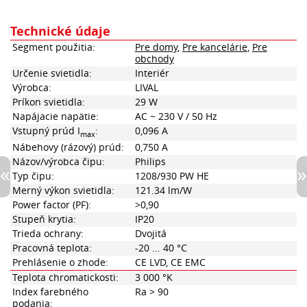
Technické údaje
Segment použitia:
Pre domy
,
Pre kancelárie
,
Pre
obchody
Určenie svietidla:
Interiér
Výrobca:
LIVAL
Príkon svietidla:
29 W
Napájacie napätie:
AC ~ 230 V / 50 Hz
Vstupný prúd I
:
0,096 A
max
Nábehovy (rázový) prúd:
0,750 A
Názov/výrobca čipu:
Philips
Typ čipu:
1208/930 PW HE
Merný výkon svietidla:
121.34 lm/W
Power factor (PF):
>0,90
Stupeň krytia:
IP20
Trieda ochrany:
Dvojitá
Pracovná teplota:
-20 ... 40 °C
Prehlásenie o zhode:
CE LVD, CE EMC
Teplota chromatickosti:
3 000 °K
Index farebného
Ra > 90
podania: