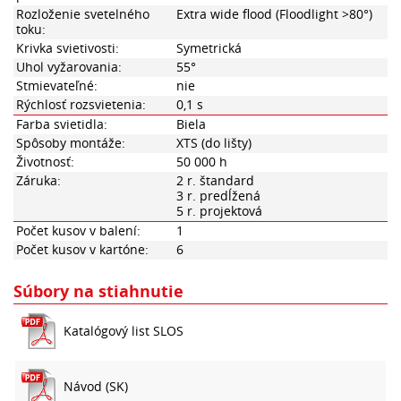
Rozloženie svetelného
Extra wide flood (Floodlight >80°)
toku:
Krivka svietivosti:
Symetrická
Uhol vyžarovania:
55°
Stmievateľné:
nie
Rýchlosť rozsvietenia:
0,1 s
Farba svietidla:
Biela
Spôsoby montáže:
XTS (do lišty)
Životnosť:
50 000 h
Záruka:
2 r. štandard
3 r. predĺžená
5 r. projektová
Počet kusov v balení:
1
Počet kusov v kartóne:
6
Súbory na stiahnutie
Katalógový list SLOS
Návod (SK)