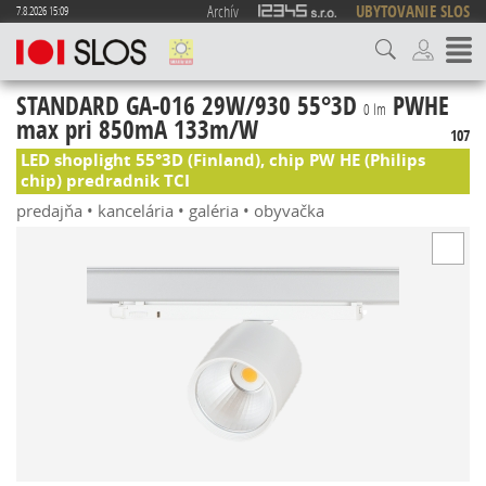
Archív
UBYTOVANIE SLOS
7.8.2026 15:09
STANDARD GA-016 29W/930 55°3D
PWHE
0 lm
max pri 850mA 133m/W
107
LED shoplight 55°3D (Finland), chip PW HE (Philips
chip) predradnik TCI
predajňa • kancelária • galéria • obyvačka