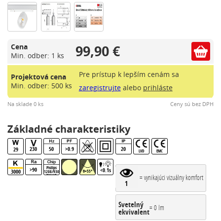
99,90 €
Cena
Min. odber: 1 ks
Pre prístup k lepším cenám sa
Projektová cena
Min. odber: 500 ks
zaregistrujte
alebo
prihláste
Na sklade 0 ks
Ceny sú bez DPH
Základné charakteristiky
230
50
>0.9
20
29
LVD
EMC
Philips
>90
<0.1s
3000
θ=55°
1208/930
= vynikajúci vizuálny komfort
PW HE
1
Svetelný
= 0 lm
ekvivalent