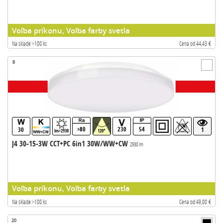
Voľba príkonu, Voľba farby svetla
Na sklade >100 ks
Cena od 44,43 €
8
>80
230
54
30
1
lm>2930
120°
J4 30-15-3W CCT+PC 6in1 30W/WW+CW
2930 lm
Voľba príkonu, Voľba farby svetla
Na sklade >100 ks
Cena od 49,00 €
20