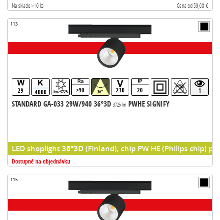
Na sklade >10 ks
Cena od 59,00 €
113
>90
230
20
29
1
4000
lm>3725
36°
STANDARD GA-033 29W/940 36°3D
PWHE SIGNIFY
3725 lm
LED shoplight 36°3D (Finland), chip PW HE (Philips chip) pr
Dostupné na objednávku
115