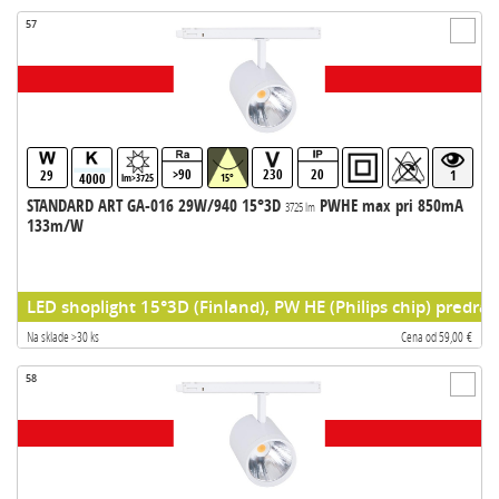
57
>90
230
20
29
1
4000
lm>3725
15°
STANDARD ART GA-016 29W/940 15°3D
PWHE max pri 850mA
3725 lm
133m/W
LED shoplight 15°3D (Finland), PW HE (Philips chip) predrad
Na sklade >30 ks
Cena od 59,00 €
58