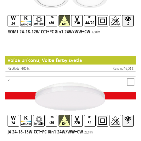
>80
230
44/20
24
2
lm>1950
120°
ROMI 24-18-12W CCT+PC 8in1 24W/WW+CW
1950 lm
Voľba príkonu, Voľba farby svetla
Na sklade >100 ks
Cena od 16,00 €
7
>80
220
54
24
2
lm>2050
120°
J4 24-18-15W CCT+PC 6in1 24W/WW+CW
2050 lm