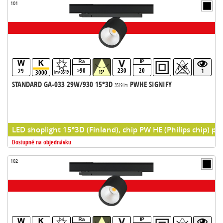
101
>90
230
20
29
1
3000
lm>3519
15°
STANDARD GA-033 29W/930 15°3D
PWHE SIGNIFY
3519 lm
LED shoplight 15°3D (Finland), chip PW HE (Philips chip) pr
Dostupné na objednávku
102