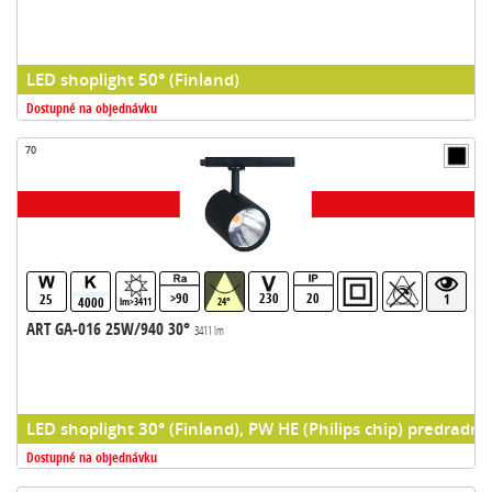
LED shoplight 50° (Finland)
Dostupné na objednávku
70
>90
230
20
25
1
4000
lm>3411
24°
ART GA-016 25W/940 30°
3411 lm
LED shoplight 30° (Finland), PW HE (Philips chip) predradni
Dostupné na objednávku