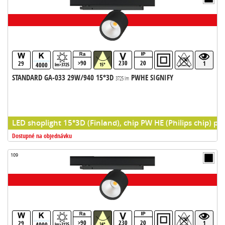
>90
230
20
29
1
4000
lm>3725
15°
STANDARD GA-033 29W/940 15°3D
PWHE SIGNIFY
3725 lm
LED shoplight 15°3D (Finland), chip PW HE (Philips chip) pr
Dostupné na objednávku
109
>90
230
20
29
1
4000
lm>3725
24°