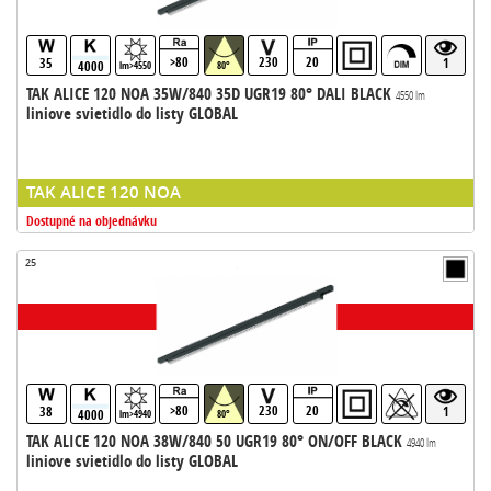
>80
230
20
35
1
4000
lm>4550
80°
TAK ALICE 120 NOA 35W/840 35D UGR19 80° DALI BLACK
4550 lm
liniove svietidlo do listy GLOBAL
TAK ALICE 120 NOA
Dostupné na objednávku
25
>80
230
20
38
1
4000
lm>4940
80°
TAK ALICE 120 NOA 38W/840 50 UGR19 80° ON/OFF BLACK
4940 lm
liniove svietidlo do listy GLOBAL