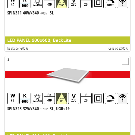
>80
230
20
40
2
4000
lm>4000
120°
SPIN311 40W/840
BL
4000 lm
LED PANEL 600x600, BackLite
Na sklade >300 ks
Cena od 22,00 €
2
>80
230
20
32
1
4000
lm>5120
90°
SPIN323 32W/840
BL, UGR<19
5120 lm