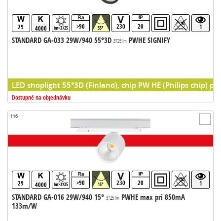
>90
230
20
29
1
4000
lm>3725
55°
STANDARD GA-033 29W/940 55°3D
PWHE SIGNIFY
3725 lm
LED shoplight 55°3D (Finland), chip PW HE (Philips chip) pr
Dostupné na objednávku
116
>90
230
20
29
1
4000
lm>3725
15°
STANDARD GA-016 29W/940 15°
PWHE max pri 850mA
3725 lm
133m/W