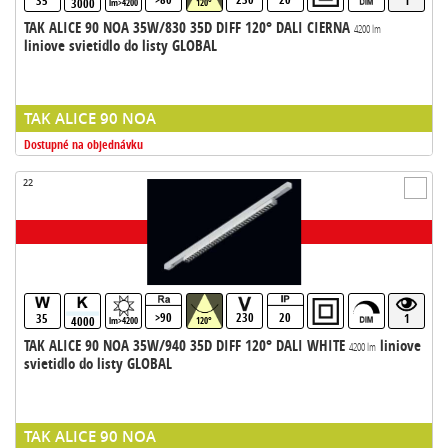
35
1
3000
lm>4200
120°
TAK ALICE 90 NOA 35W/830 35D DIFF 120° DALI CIERNA
4200 lm
liniove svietidlo do listy GLOBAL
TAK ALICE 90 NOA
Dostupné na objednávku
22
>90
230
20
35
1
4000
lm>4200
120°
TAK ALICE 90 NOA 35W/940 35D DIFF 120° DALI WHITE
liniove
4200 lm
svietidlo do listy GLOBAL
TAK ALICE 90 NOA