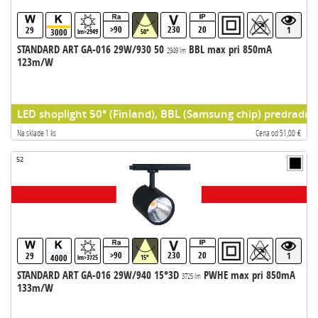
>90
230
20
29
1
3000
lm>2949
50°
STANDARD ART GA-016 29W/930 50
BBL max pri 850mA
2949 lm
123m/W
LED shoplight 50° (Finland), BBL (Samsung chip) predradni
Na sklade 1 ks
Cena od 51,00 €
52
>90
230
20
29
1
4000
lm>3725
15°
STANDARD ART GA-016 29W/940 15°3D
PWHE max pri 850mA
3725 lm
133m/W