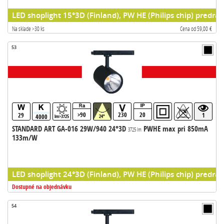
LED shoplight 15°3D (Finland), PW HE (Philips chip) predrad
Na sklade >30 ks
Cena od 59,00 €
53
>90
230
20
29
1
4000
lm>3725
24°
STANDARD ART GA-016 29W/940 24°3D
PWHE max pri 850mA
3725 lm
133m/W
LED shoplight 24°3D (Finland), PW HE (Philips chip) predrad
Dostupné na objednávku
54