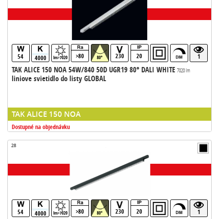
>80
230
20
54
1
4000
lm>7020
80°
TAK ALICE 150 NOA 54W/840 50D UGR19 80° DALI WHITE
7020 lm
liniove svietidlo do listy GLOBAL
TAK ALICE 150 NOA
Dostupné na objednávku
28
>80
230
20
54
1
4000
lm>7020
80°