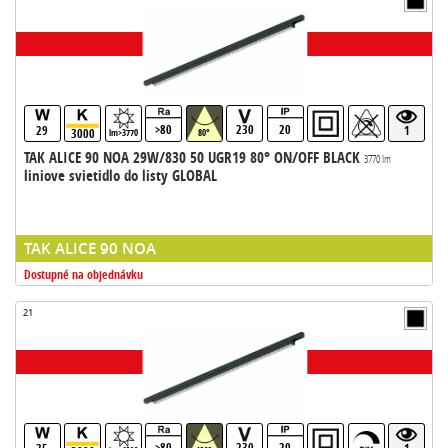
>80
230
20
29
1
3000
lm>3770
80°
TAK ALICE 90 NOA 29W/830 50 UGR19 80° ON/OFF BLACK
3770 lm
liniove svietidlo do listy GLOBAL
TAK ALICE 90 NOA
Dostupné na objednávku
21
>80
230
20