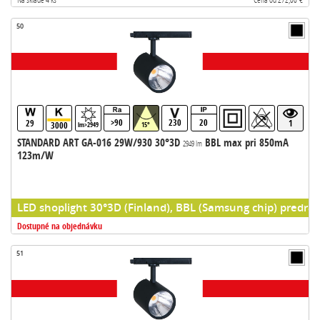
50
>90
230
20
29
1
3000
lm>2949
15°
STANDARD ART GA-016 29W/930 30°3D
BBL max pri 850mA
2949 lm
123m/W
LED shoplight 30°3D (Finland), BBL (Samsung chip) predrad
Dostupné na objednávku
51