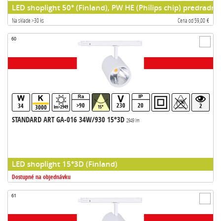
LED shoplight 50° (Finland), PW HE (Philips chip) predradni
Na sklade >30 ks
Cena od 59,00 €
60
>90
230
20
34
2
3000
lm>2949
15°
STANDARD ART GA-016 34W/930 15°3D
2949 lm
LED shoplight 15°3D (Finland)
Dostupné na objednávku
61