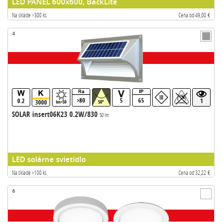
LED PANEL 600x600, BackLite
Na sklade >300 ks
Cena od 49,00 €
4
>80
5
65
0.2
1
3000
lm>50
50°
SOLAR insert06K23 0.2W/830
50 lm
LED solárne svietidlo
Na sklade >100 ks
Cena od 32,22 €
6