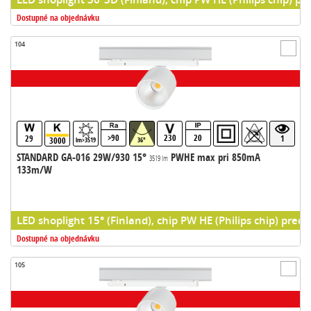
Dostupné na objednávku
104
>90
230
20
29
1
3000
lm>3519
36°
STANDARD GA-016 29W/930 15°
PWHE max pri 850mA
3519 lm
133m/W
LED shoplight 15° (Finland), chip PW HE (Philips chip) predr
Dostupné na objednávku
105