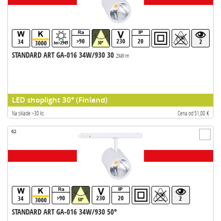
>90
230
20
34
2
3000
lm>2949
30°
STANDARD ART GA-016 34W/930 30
2949 lm
LED shoplight 30° (Finland)
Na sklade >30 ks
Cena od 51,00 €
62
>90
230
20
34
2
3000
50°
STANDARD ART GA-016 34W/930 50°