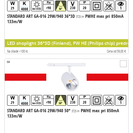
>90
230
20
29
1
4000
lm>3725
36°
STANDARD ART GA-016 29W/940 36°3D
PWHE max pri 850mA
3725 lm
133m/W
LED shoplight 36°3D (Finland), PW HE (Philips chip) predrad
Na sklade >100 ks
Cena od 59,00 €
59
>90
230
20
29
1
4000
lm>3725
50°
STANDARD ART GA-016 29W/940 50°
PWHE max pri 850mA
3725 lm
133m/W