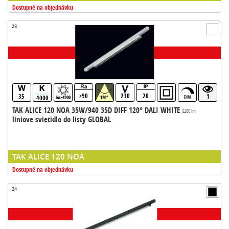
Dostupné na objednávku
23
>90
230
20
35
1
4000
lm>4200
120°
TAK ALICE 120 NOA 35W/940 35D DIFF 120° DALI WHITE
4200 lm
liniove svietidlo do listy GLOBAL
TAK ALICE 120 NOA
Dostupné na objednávku
24