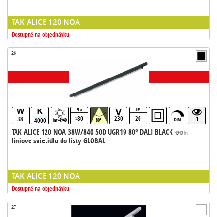
TAK ALICE 120 NOA
Dostupné na objednávku
26
>80
230
20
38
1
4000
lm>4940
80°
TAK ALICE 120 NOA 38W/840 50D UGR19 80° DALI BLACK
4940 lm
liniove svietidlo do listy GLOBAL
TAK ALICE 120 NOA
Dostupné na objednávku
27