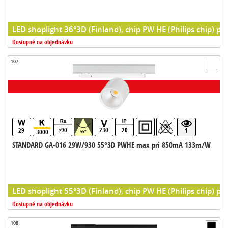
LED shoplight 36°3D (Finland), chip PW HE (Philips chip) pr
Dostupné na objednávku
107
>90
230
20
29
1
3000
55°
STANDARD GA-016 29W/930 55°3D PWHE max pri 850mA 133m/W
LED shoplight 55°3D (Finland), chip PW HE (Philips chip) pr
Dostupné na objednávku
108