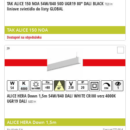
TAK ALICE 150 NOA 54W/840 50D UGR19 80° DALI BLACK
7020 lm
liniove svietidlo do listy GLOBAL
TAK ALICE 150 NOA
Dostupné na objednávku
29
>80
230
20
54
1
4000
lm>6480
80°
ALICE HERA Down 1,5m 54W/840 DALI WHITE CRI80 verz 4000K
UGR19 DALI
6480 lm
ALICE HERA Down 1,5m
Na sklade 4 ks
Cena od 272,00 €