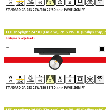
>90
230
20
29
1
3000
lm>3519
24°
STANDARD GA-033 29W/930 24°3D
PWHE SIGNIFY
3519 lm
LED shoplight 24°3D (Finland), chip PW HE (Philips chip) pr
Dostupné na objednávku
103
>90
230
20
29
1
3000
lm>3519
36°
STANDARD GA-033 29W/930 36°3D
PWHE SIGNIFY
3519 lm
LED shoplight 36°3D (Finland), chip PW HE (Philips chip) pr