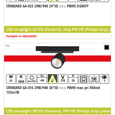
STANDARD GA-033 29W/940 24°3D
PWHE SIGNIFY
3725 lm
LED shoplight 24°3D (Finland), chip PW HE (Philips chip) pr
Dostupné na objednávku
112
>90
230
20
29
1
4000
lm>3725
36°
STANDARD GA-016 29W/940 36°3D
PWHE max pri 850mA
3725 lm
133m/W
LED shoplight 36°3D (Finland), PW HE (Philips chip) predrad