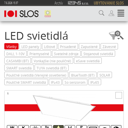
Archív
UBYTOVANIE SLOS
7.8.2026 15:37
LED svietidlá
Všetky
LED panely
Lištové
Prisadené
Zapustené
Závesné
DALI, 1-10V
Priemyselné
Svetelné zdroje
Stojanové svietidlá
CASAMBI (BT)
Vonkajšie (nie pouličné)
eSave svietidlá
SMART svietidlá
TUYA svietidlá (BT)
Pouličné svietidlá (Verejné osvetlenie)
BlueTooth (BT)
SOLAR
Pouličné SMART svietidlá
IP≥43
So senzorom
IP≥65
1