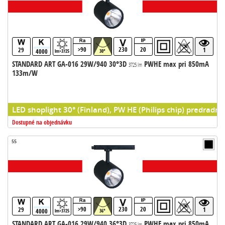
>90
230
20
29
1
4000
lm>3725
30°
STANDARD ART GA-016 29W/940 30°3D
PWHE max pri 850mA
3725 lm
133m/W
LED shoplight 30° (Finland), PW HE (Philips chip) predradni
Dostupné na objednávku
55
>90
230
20
29
1
4000
lm>3725
36°
STANDARD ART GA-016 29W/940 36°3D
PWHE max pri 850mA
3725 lm