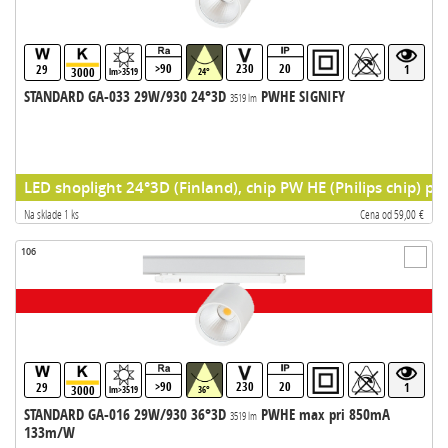
>90
230
20
29
1
3000
lm>3519
24°
STANDARD GA-033 29W/930 24°3D
PWHE SIGNIFY
3519 lm
LED shoplight 24°3D (Finland), chip PW HE (Philips chip) pr
Na sklade 1 ks
Cena od 59,00 €
106
>90
230
20
29
1
3000
lm>3519
36°
STANDARD GA-016 29W/930 36°3D
PWHE max pri 850mA
3519 lm
133m/W