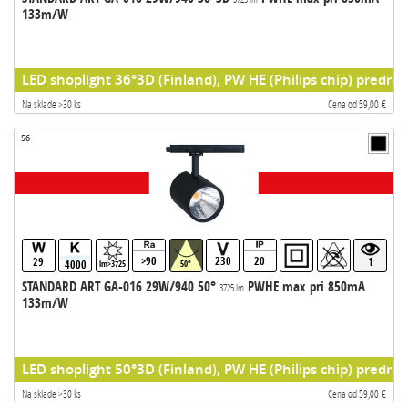
133m/W
LED shoplight 36°3D (Finland), PW HE (Philips chip) predrad
Na sklade >30 ks
Cena od 59,00 €
56
>90
230
20
29
1
4000
lm>3725
50°
STANDARD ART GA-016 29W/940 50°
PWHE max pri 850mA
3725 lm
133m/W
LED shoplight 50°3D (Finland), PW HE (Philips chip) predrad
Na sklade >30 ks
Cena od 59,00 €