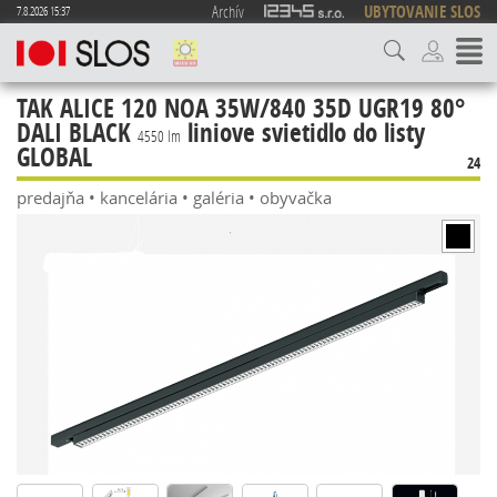
Archív
UBYTOVANIE SLOS
7.8.2026 15:37
TAK ALICE 120 NOA 35W/840 35D UGR19 80°
DALI BLACK
liniove svietidlo do listy
4550 lm
GLOBAL
24
predajňa • kancelária • galéria • obyvačka