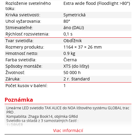
Rozloženie svetelného
Extra wide flood (Floodlight >80°)
toku:
Krivka svietivosti:
Symetrická
Uhol vyžarovania:
80°
Stmievateľné:
áno (DALI)
Rýchlosť rozsvietenia:
0,1 s
Tvar svietidla:
Obdĺžnik
Rozmery produktu:
1164 × 37 × 26 mm
Hmotnosť netto:
0.9 kg
Farba svietidla:
Čierna
Spôsoby montáže:
XTS (do lišty)
Životnosť:
50 000 h
Záruka:
2 r. štandard
Počet kusov v balení:
1
Poznámka
Lineárne LED svietidlo TAK ALICE do NOA lištového systému GLOBAL trac
PRO .
Kompabilita: Zhaga Book14, objímka GR6d
Svietidlo sa skladá z 3 samostatných častí :
1) DRIVER
• farba - biela, čierna
Viac informácií
• dĺžky L60 564mm / L90 864mm / L120 1.164mm / L150 1.464mm