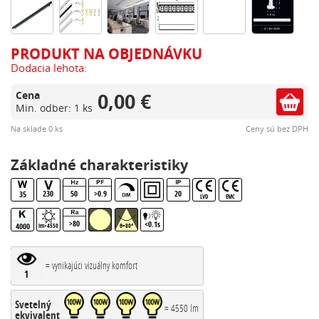
PRODUKT NA OBJEDNÁVKU
Dodacia lehota:
0,00 €
Cena
Min. odber: 1 ks
Na sklade 0 ks
Ceny sú bez DPH
Základné charakteristiky
230
50
>0.9
20
35
LVD
EMC
>80
<0.1s
4000
lm>4550
θ=80°
= vynikajúci vizuálny komfort
1
Svetelný
= 4550 lm
ekvivalent