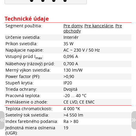
Technické údaje
Segment použitia:
Pre domy
,
Pre kancelárie
,
Pre
obchody
Určenie svietidla:
Interiér
Príkon svietidla:
35 W
Napájacie napätie:
AC ~ 230 V / 50 Hz
Vstupný prúd I
:
0,096 A
max
Nábehovy (rázový) prúd:
0,700 A
Merný výkon svietidla:
130 lm/W
Power factor (PF):
>0,90
Stupeň krytia:
IP20
Trieda ochrany:
Dvojitá
Pracovná teplota:
-20 ... 40 °C
Prehlásenie o zhode:
CE LVD, CE EMC
Teplota chromatickosti:
4 000 °K
Svetelný tok svietidla:
>4 550 lm
Index farebného podania:
Ra > 80
Jednotná miera oslnenia
19
(UGR):