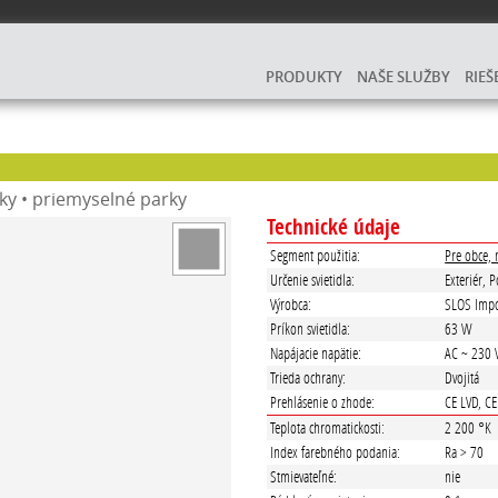
PRODUKTY
NAŠE SLUŽBY
RIEŠ
íky • priemyselné parky
Technické údaje
Segment použitia:
Pre obce, 
Určenie svietidla:
Exteriér, 
Výrobca:
SLOS Impo
Príkon svietidla:
63 W
Napájacie napätie:
AC ~ 230 
Trieda ochrany:
Dvojitá
Prehlásenie o zhode:
CE LVD, C
Teplota chromatickosti:
2 200 °K
Index farebného podania:
Ra > 70
Stmievateľné:
nie