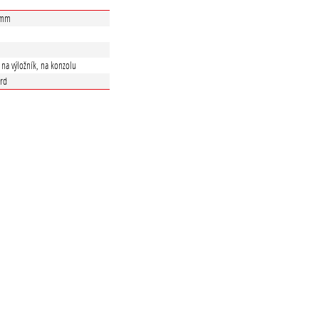
 mm
, na výložník, na konzolu
ard