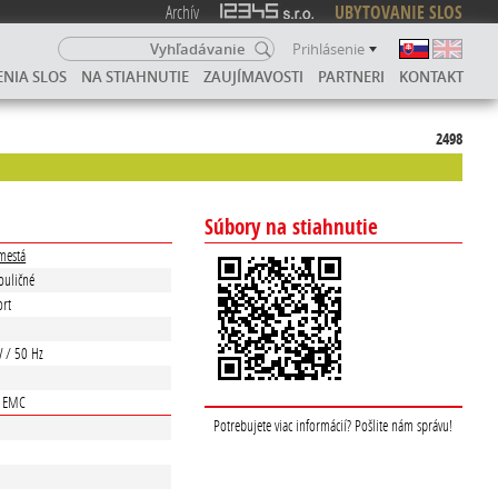
Archív
UBYTOVANIE SLOS
Prihlásenie
ENIA SLOS
NA STIAHNUTIE
ZAUJÍMAVOSTI
PARTNERI
KONTAKT
2498
Súbory na stiahnutie
mestá
Pouličné
rt
V / 50 Hz
E EMC
Potrebujete viac informácií? Pošlite nám správu!