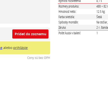
Rýchlosť rozsvietenia:
0,1 s
Rozmery produktu:
488 × 82
Hmotnosť netto:
12.5 kg
Farba svietidla:
Šedá
Spôsoby montáže:
Na stožiar
Záruka:
2 r. štand
Počet kusov v balení:
1
Pridať do zoznamu
te
alebo
prihláste
Ceny sú bez DPH