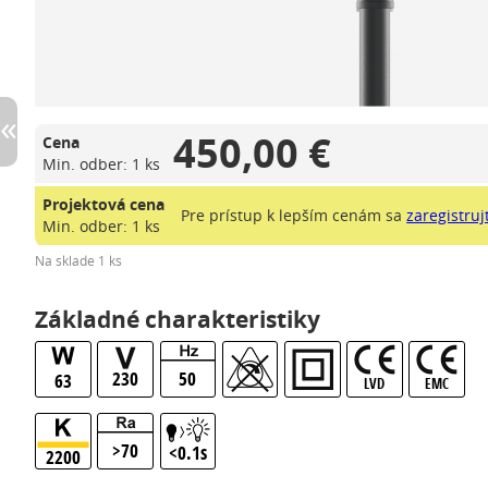
450,00 €
Cena
Min. odber: 1 ks
Projektová cena
Pre prístup k lepším cenám sa
zaregistruj
Min. odber: 1 ks
Na sklade 1 ks
Základné charakteristiky
230
50
63
LVD
EMC
>70
<0.1s
2200