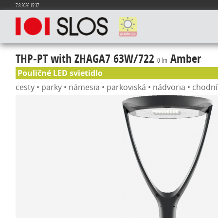
7.8.2026 15:37
THP-PT with ZHAGA7 63W/722
Amber
0 lm
Pouličné LED svietidlo
cesty • parky • námesia • parkoviská • nádvoria • chodn