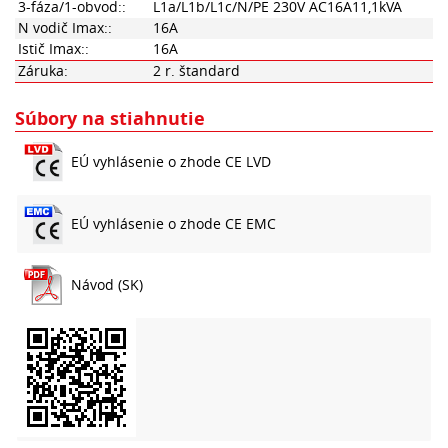
3-fáza/1-obvod::
L1a/L1b/L1c/N/PE 230V AC16A11,1kVA
N vodič Imax::
16A
Istič Imax::
16A
Záruka:
2 r. štandard
Súbory na stiahnutie
EÚ vyhlásenie o zhode CE LVD
EÚ vyhlásenie o zhode CE EMC
Návod (SK)