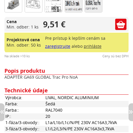
9,51 €
Cena
Min. odber: 1 ks
Pre prístup k lepším cenám sa
Projektová cena
Min. odber: 50 ks
zaregistrujte
alebo
prihláste
Na sklade >10 ks
Ceny sú bez DPH
Popis produktu
ADAPTÉR GA69 GLOBAL Trac Pro NoA
Technické údaje
Výrobca:
LIVAL, NORDIC ALUMINIUM
Farba:
Šedá
Farba::
RAL7040
IP::
20
1-fáza/3-obvody::
L1a/L1b/L1c/N/PE 230V AC16A3,7kVA
3-fáza/3-obvody::
L1/L2/L3/N/PE 230V AC16A3x3,7kVA