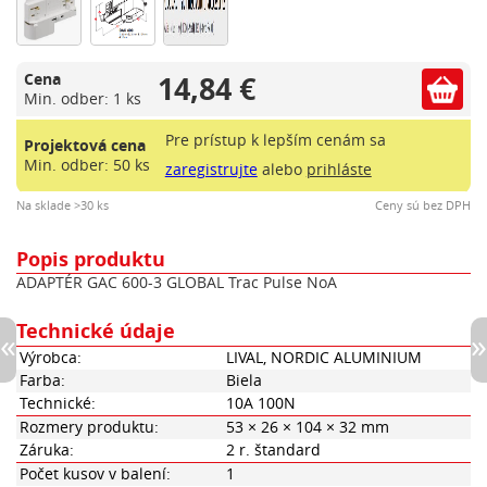
14,84 €
Cena
Min. odber: 1 ks
Pre prístup k lepším cenám sa
Projektová cena
Min. odber: 50 ks
zaregistrujte
alebo
prihláste
Na sklade >30 ks
Ceny sú bez DPH
Popis produktu
ADAPTÉR GAC 600-3 GLOBAL Trac Pulse NoA
Technické údaje
Výrobca:
LIVAL, NORDIC ALUMINIUM
Farba:
Biela
Technické:
10A 100N
Rozmery produktu:
53 × 26 × 104 × 32 mm
Záruka:
2 r. štandard
Počet kusov v balení:
1