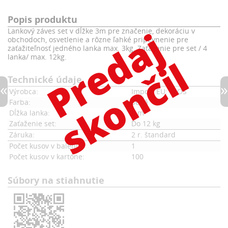
Popis produktu
Lankový záves set v dĺžke 3m pre značenie, dekoráciu v
obchodoch, osvetlenie a rôzne ľahké pripevnenie pre
zaťažiteľnosť jedného lanka max. 3kg. Zaťaženie pre set / 4
lanka/ max. 12kg.
Technické údaje
Výrobca:
Import EU: SLOS
Farba:
Šedá
Dĺžka lanka:
3 m
Zaťaženie set:
Do 12 kg
Záruka:
2 r. štandard
Počet kusov v balení:
1
Počet kusov v kartóne:
100
Súbory na stiahnutie