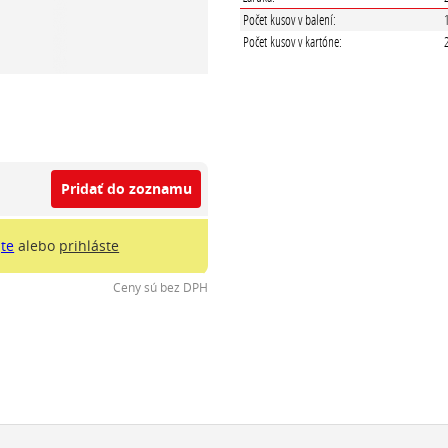
Počet kusov v balení:
Počet kusov v kartóne:
Pridať do zoznamu
jte
alebo
prihláste
Ceny sú bez DPH