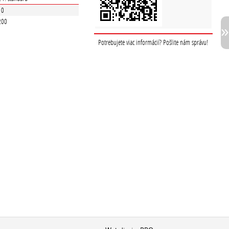
10
200
Potrebujete viac informácií? Pošlite nám správu!