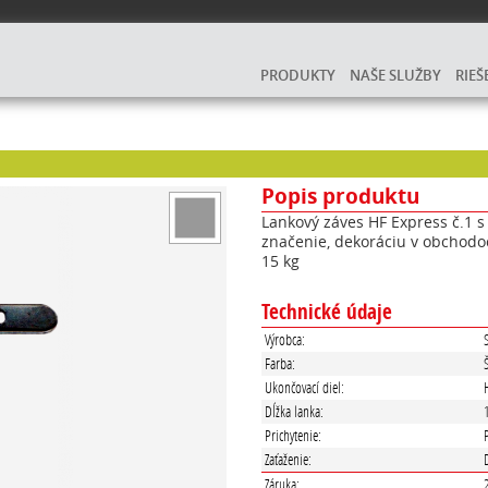
PRODUKTY
NAŠE SLUŽBY
RIEŠ
Popis produktu
Lankový záves HF Express č.1 
značenie, dekoráciu v obchodoc
15 kg
Technické údaje
Výrobca:
Farba:
Ukončovací diel:
Dĺžka lanka:
Prichytenie:
Zaťaženie:
Záruka: