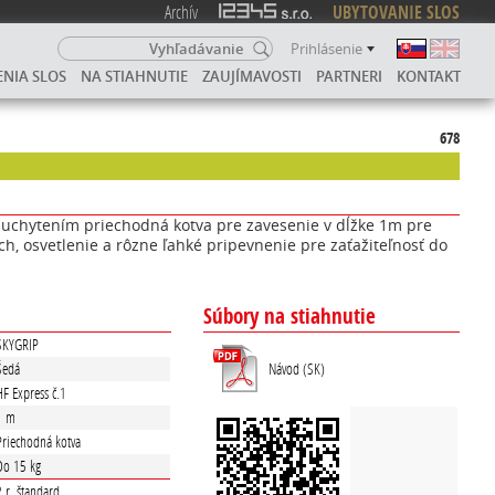
Archív
UBYTOVANIE SLOS
Prihlásenie
ENIA SLOS
NA STIAHNUTIE
ZAUJÍMAVOSTI
PARTNERI
KONTAKT
678
s uchytením priechodná kotva pre zavesenie v dĺžke 1m pre
h, osvetlenie a rôzne ľahké pripevnenie pre zaťažiteľnosť do
Súbory na stiahnutie
SKYGRIP
Návod (SK)
Šedá
HF Express č.1
1 m
Priechodná kotva
Do 15 kg
2 r. štandard