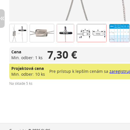
7,30 €
Cena
Min. odber: 1 ks
Projektová cena
Pre prístup k lepším cenám sa
zaregistru
Min. odber: 10 ks
Na sklade 5 ks