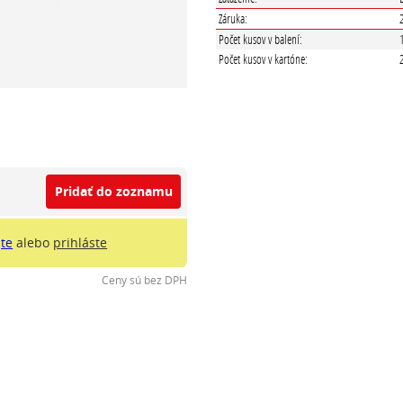
Záruka:
Počet kusov v balení:
Počet kusov v kartóne:
Pridať do zoznamu
jte
alebo
prihláste
Ceny sú bez DPH