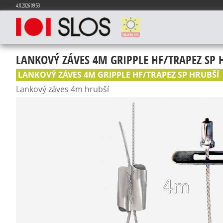
4.8.2026 09:53
LANKOVÝ ZÁVES 4M GRIPPLE HF/TRAPEZ SP 
LANKOVÝ ZÁVES 4M GRIPPLE HF/TRAPEZ SP HRUBŠÍ
Lankový záves 4m hrubší