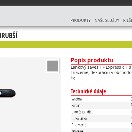
PRODUKTY
NAŠE SLUŽBY
RIEŠ
HRUBŠÍ
Popis produktu
Lankový záves HF Express č.1 
značenie, dekoráciu v obchodoc
kg
Technické údaje
Výrobca:
Farba:
Ukončovací diel:
Dĺžka lanka:
Prichytenie:
Zaťaženie: