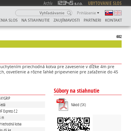
Archív
UBYTOVANIE SLOS
Prihlásenie
ENIA SLOS
NA STIAHNUTIE
ZAUJÍMAVOSTI
PARTNERI
KONTAKT
682
s uchytením priechodná kotva pre zavesenie v dĺžke 4m pre
h, osvetlenie a rôzne ľahké pripevnenie pre zaťaženie do 45
Súbory na stiahnutie
SKYGRIP
Návod (SK)
Šedá
HF Express č.2
4 m
Priechodná kotva
Do 45 kg