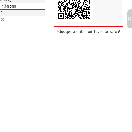
2 r. štandard
10
200
Potrebujete viac informácií? Pošlite nám správu!