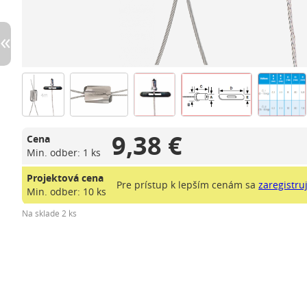
9,38 €
Cena
Min. odber: 1 ks
Projektová cena
Pre prístup k lepším cenám sa
zaregistru
Min. odber: 10 ks
Na sklade 2 ks