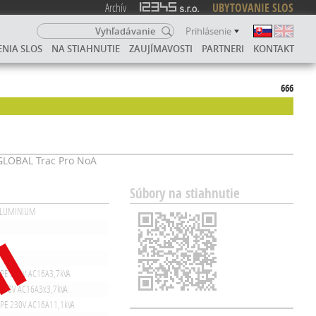
Archív
UBYTOVANIE SLOS
Prihlásenie
ENIA SLOS
NA STIAHNUTIE
ZAUJÍMAVOSTI
PARTNERI
KONTAKT
666
LOBAL Trac Pro NoA
Súbory na stiahnutie
 ALUMINIUM
PE 230V AC16A3,7kVA
230V AC16A3x3,7kVA
PE 230V AC16A11,1kVA