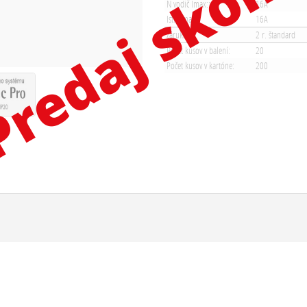
N vodič Imax::
16A
Istič Imax::
16A
Záruka:
2 r. štandard
Počet kusov v balení:
20
Počet kusov v kartóne:
200