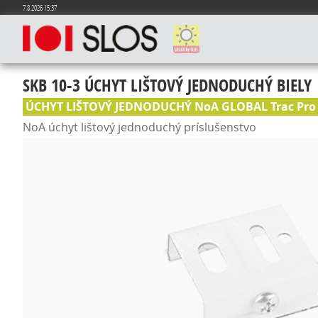
7.8.2026 15:37
SKB 10-3 ÚCHYT LIŠTOVÝ JEDNODUCHÝ BIELY
ÚCHYT LIŠTOVÝ JEDNODUCHÝ NoA GLOBAL Trac Pro 
NoA úchyt lištový jednoduchý príslušenstvo