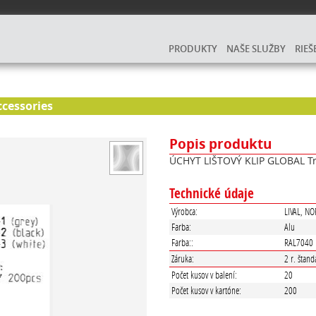
PRODUKTY
NAŠE SLUŽBY
RIEŠ
cessories
Popis produktu
ÚCHYT LIŠTOVÝ KLIP GLOBAL Tr
Technické údaje
Výrobca:
LIVAL, N
Farba:
Alu
Farba::
RAL7040
Záruka:
2 r. štand
Počet kusov v balení:
20
Počet kusov v kartóne:
200