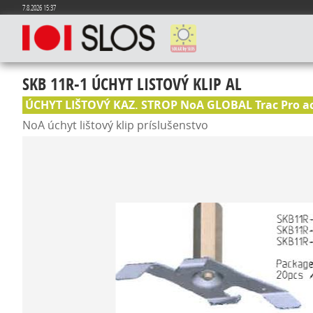
7.8.2026 15:37
SKB 11R-1 ÚCHYT LISTOVÝ KLIP AL
ÚCHYT LIŠTOVÝ KAZ. STROP NoA GLOBAL Trac Pro ac
NoA úchyt lištový klip príslušenstvo