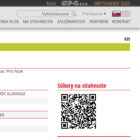
Archív
UBYTOVANIE SLOS
Prihlásenie
ENIA SLOS
NA STIAHNUTIE
ZAUJÍMAVOSTI
PARTNERI
KONTAKT
635
ac Pro NoA
Súbory na stiahnutie
ORDIC ALUMINIUM
ard