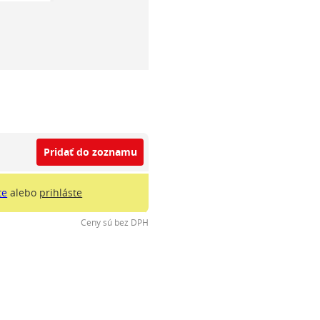
Pridať do zoznamu
te
alebo
prihláste
Ceny sú bez DPH