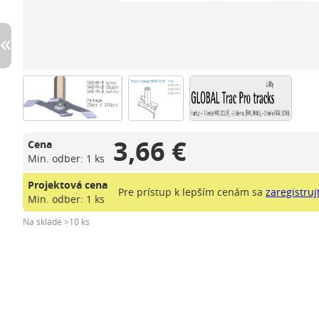
3,66 €
Cena
Min. odber: 1 ks
Projektová cena
Pre prístup k lepším cenám sa
zaregistruj
Min. odber: 1 ks
Na sklade >10 ks