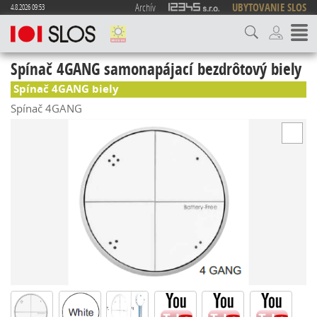
Archív
UBYTOVANIE SLOS
4.8.2026 09:53
Spínač 4GANG samonapájací bezdrôtový biely
Spínač 4GANG biely
5517
Spínač 4GANG