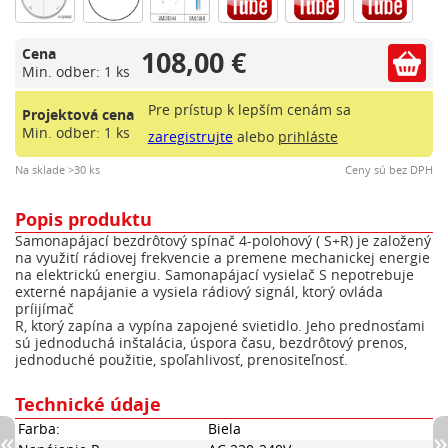
108,00 €
Cena
Min. odber: 1 ks
Pre prístup k lepším cenám sa
Projektová cena
Min. odber: 1 ks
zaregistrujte
alebo
prihláste
Na sklade >30 ks
Ceny sú bez DPH
Popis produktu
Samonapájací bezdrôtový spínač 4-polohový ( S+R) je založený
na využití rádiovej frekvencie a premene mechanickej energie
na elektrickú energiu. Samonapájací vysielač S nepotrebuje
externé napájanie a vysiela rádiový signál, ktorý ovláda
príijímač
R, ktorý zapína a vypína zapojené svietidlo. Jeho prednosťami
sú jednoduchá inštalácia, úspora času, bezdrôtový prenos,
jednoduché použitie, spoľahlivosť, prenositeľnosť.
Technické údaje
Farba:
Biela