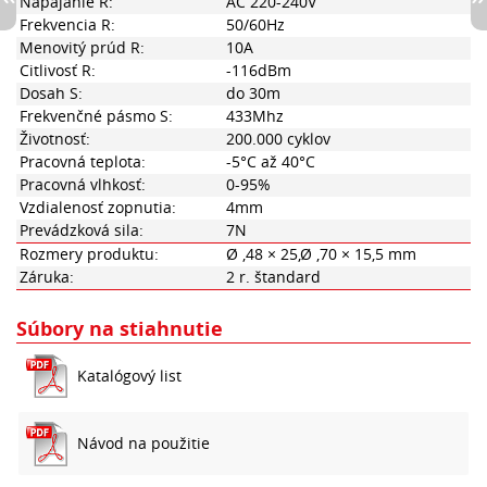
Napájanie R:
AC 220-240V
Frekvencia R:
50/60Hz
Menovitý prúd R:
10A
Citlivosť R:
-116dBm
Dosah S:
do 30m
Frekvenčné pásmo S:
433Mhz
Životnosť:
200.000 cyklov
Pracovná teplota:
-5°C až 40°C
Pracovná vlhkosť:
0-95%
Vzdialenosť zopnutia:
4mm
Prevádzková sila:
7N
Rozmery produktu:
Ø ,48 × 25,Ø ,70 × 15,5 mm
Záruka:
2 r. štandard
Súbory na stiahnutie
Katalógový list
Návod na použitie