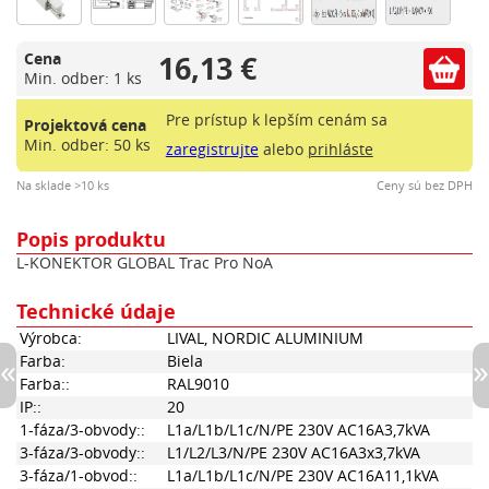
16,13 €
Cena
Min. odber: 1 ks
Pre prístup k lepším cenám sa
Projektová cena
Min. odber: 50 ks
zaregistrujte
alebo
prihláste
Na sklade >10 ks
Ceny sú bez DPH
Popis produktu
L-KONEKTOR GLOBAL Trac Pro NoA
Technické údaje
Výrobca:
LIVAL, NORDIC ALUMINIUM
Farba:
Biela
Farba::
RAL9010
IP::
20
1-fáza/3-obvody::
L1a/L1b/L1c/N/PE 230V AC16A3,7kVA
3-fáza/3-obvody::
L1/L2/L3/N/PE 230V AC16A3x3,7kVA
3-fáza/1-obvod::
L1a/L1b/L1c/N/PE 230V AC16A11,1kVA