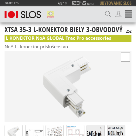
Archív
UBYTOVANIE SLOS
7.8.2026 15:37
XTSA 35-3 L-KONEKTOR BIELY 3-OBVODOVÝ
252
L KONEKTOR NoA GLOBAL Trac Pro accessories
NoA L- konektor príslušenstvo