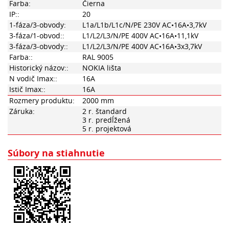
Farba:
Čierna
IP::
20
1-fáza/3-obvody:
L1a/L1b/L1c/N/PE 230V AC•16A•3,7kV
3-fáza/1-obvod::
L1/L2/L3/N/PE 400V AC•16A•11,1kV
3-fáza/3-obvody::
L1/L2/L3/N/PE 400V AC•16A•3x3,7kV
Farba::
RAL 9005
Historický názov::
NOKIA lišta
N vodič Imax::
16A
Istič Imax::
16A
Rozmery produktu:
2000 mm
Záruka:
2 r. štandard
3 r. predĺžená
5 r. projektová
Súbory na stiahnutie