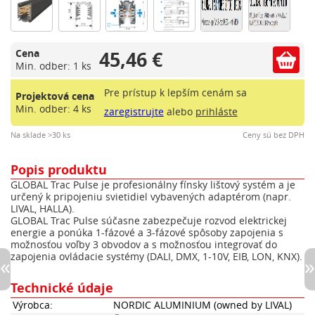
45,46 €
Cena
Min. odber: 1 ks
Pre prístup k lepším cenám sa
Projektová cena
Min. odber: 4 ks
zaregistrujte
alebo
prihláste
Na sklade >30 ks
Ceny sú bez DPH
Popis produktu
GLOBAL Trac Pulse je profesionálny fínsky lištový systém a je
určený k pripojeniu svietidiel vybavených adaptérom (napr.
LIVAL, HALLA).
GLOBAL Trac Pulse súčasne zabezpečuje rozvod elektrickej
energie a ponúka 1-fázové a 3-fázové spôsoby zapojenia s
možnosťou voľby 3 obvodov a s možnosťou integrovať do
zapojenia ovládacie systémy (DALI, DMX, 1-10V, EIB, LON, KNX).
Technické údaje
Výrobca:
NORDIC ALUMINIUM (owned by LIVAL)