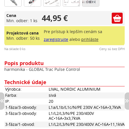
44,95 €
Cena
Min. odber: 1 ks
Pre prístup k lepším cenám sa
Projektová cena
Min. odber: 50 ks
zaregistrujte
alebo
prihláste
Na sklade 0 ks
Ceny sú bez DPH
Popis produktu
harmonika - GLOBAL Trac Pulse Control
Technické údaje
Výrobca:
LIVAL, NORDIC ALUMINIUM
Farba:
sivá
IP:
20
1-fáza/3-obvody:
L1a/L1b/L1c/N/PE 230V AC•16A•3,7kVA
3-fáza/3-obvody:
L1/L2/L3/N/PE 230/400V
AC•16A•3x3,7kVA
3-fáza/1-obvod:
L1/L2/L3/N/PE 230/400V AC•16A•11,1kVA