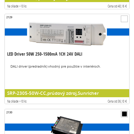
Na sklade >10 ks
Cena od 40,16 €
2129
LED Driver 50W 250-1500mA 1CH 24V DALI
DALI driver (predradník) vhodný pre použitie v interiéroch.
SRP-2305-50W-CC,prúdový zdroj,Sunricher
Na sklade >10 ks
Cena od 36,10 €
2130