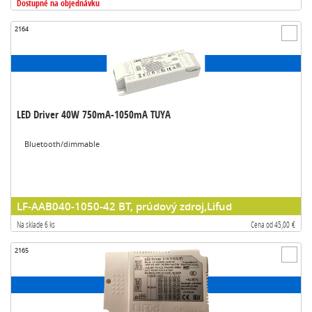
Dostupné na objednávku
2164
LED Driver 40W 750mA-1050mA TUYA
Bluetooth/dimmable
LF-AAB040-1050-42 BT, prúdový zdroj,Lifud
Na sklade 6 ks
Cena od 45,00 €
2165