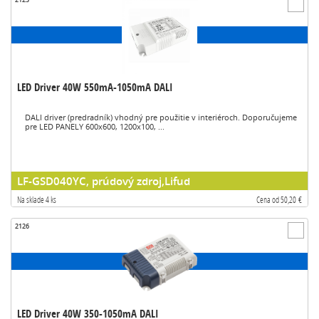
LED Driver 40W 550mA-1050mA DALI
DALI driver (predradník) vhodný pre použitie v interiéroch. Doporučujeme
pre LED PANELY 600x600, 1200x100, ...
LF-GSD040YC, prúdový zdroj,Lifud
Na sklade 4 ks
Cena od 50,20 €
2126
LED Driver 40W 350-1050mA DALI