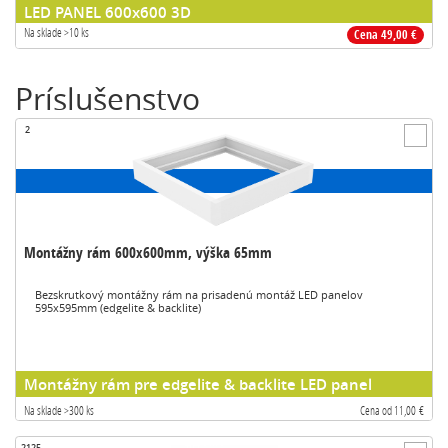
LED PANEL 600x600 3D
Na sklade >10 ks
Cena 49,00 €
Príslušenstvo
2
Montážny rám 600x600mm, výška 65mm
Bezskrutkový montážny rám na prisadenú montáž LED panelov
595x595mm (edgelite & backlite)
Montážny rám pre edgelite & backlite LED panel
Na sklade >300 ks
Cena od 11,00 €
2125