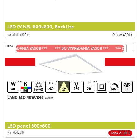
LED PANEL 600x600, BackLite
Na sklade >300 ks
Cena od 49,00 €
1566
DO VYPREDANIA ZÁSOB ***
*** DO VYPREDANIA ZÁSOB ***
*** DO VYPREDA
>80
230
20
40
1
lm>4000
120°
RGB
LANO ECO 40W/840
4000 lm
LED panel 600x600
Na sklade 7 ks
Cena 23,00 €