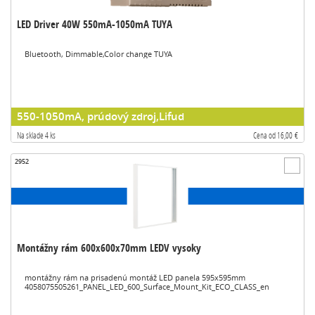
LED Driver 40W 550mA-1050mA TUYA
Bluetooth, Dimmable,Color change TUYA
550-1050mA, prúdový zdroj,Lifud
Na sklade 4 ks
Cena od 16,00 €
2952
Montážny rám 600x600x70mm LEDV vysoky
montážny rám na prisadenú montáž LED panela 595x595mm
4058075505261_PANEL_LED_600_Surface_Mount_Kit_ECO_CLASS_en