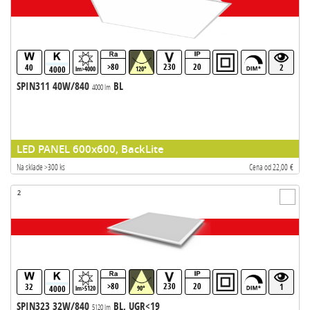
>80
230
20
40
2
4000
lm>4000
120°
SPIN311 40W/840
BL
4000 lm
LED PANEL 600x600, BackLite
Na sklade >300 ks
Cena od 22,00 €
2
>80
230
20
32
1
4000
lm>5120
90°
SPIN323 32W/840
BL, UGR<19
5120 lm