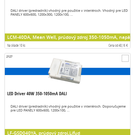
DALI driver (predradník) vhodný pre použitie v interiéroch. Vhodný pre LED
PANELY 600x600, 1200x300, 1200x100, ...
LCM-40DA, Mean Well, prúdový zdroj 350-1050mA, napäťov
Na sklade 10 ks
Cena od 40,16 €
2127
LED Driver 40W 350-1050mA DALI
DALI driver (predradník) vhodný pre použitie v interiéroch. Doporučujeme
pre LED PANELY 600x600, 1200x100, ...
LF-GSD040YA, prúdový zdroj,Lifud