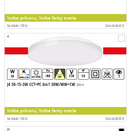
Voľba príkonu, Voľba farby svetla
Na sklade >100 ks
Cena od 44,43 €
8
>80
230
54
30
1
lm>2930
120°
J4 30-15-3W CCT+PC 6in1 30W/WW+CW
2930 lm
Voľba príkonu, Voľba farby svetla
Na sklade >100 ks
Cena od 49,00 €
20