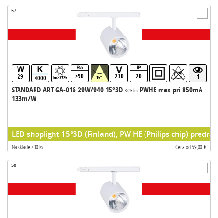
57
>90
230
20
29
1
4000
lm>3725
15°
STANDARD ART GA-016 29W/940 15°3D
PWHE max pri 850mA
3725 lm
133m/W
LED shoplight 15°3D (Finland), PW HE (Philips chip) predrad
Na sklade >30 ks
Cena od 59,00 €
58