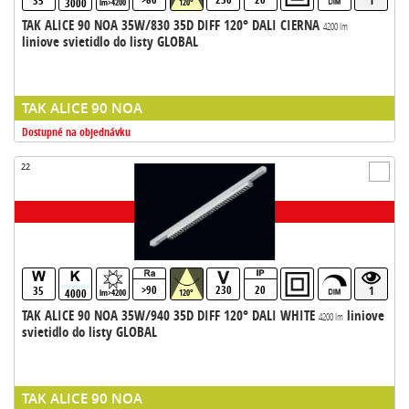
35
1
3000
lm>4200
120°
TAK ALICE 90 NOA 35W/830 35D DIFF 120° DALI CIERNA
4200 lm
liniove svietidlo do listy GLOBAL
TAK ALICE 90 NOA
Dostupné na objednávku
22
>90
230
20
35
1
4000
lm>4200
120°
TAK ALICE 90 NOA 35W/940 35D DIFF 120° DALI WHITE
liniove
4200 lm
svietidlo do listy GLOBAL
TAK ALICE 90 NOA