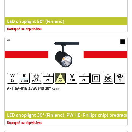
LED shoplight 50° (Finland)
Dostupné na objednávku
70
>90
230
20
25
1
4000
lm>3411
24°
ART GA-016 25W/940 30°
3411 lm
LED shoplight 30° (Finland), PW HE (Philips chip) predradni
Dostupné na objednávku