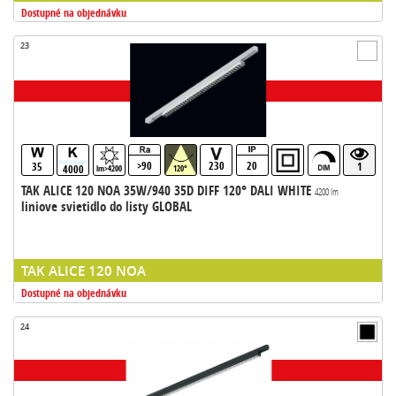
Dostupné na objednávku
23
>90
230
20
35
1
4000
lm>4200
120°
TAK ALICE 120 NOA 35W/940 35D DIFF 120° DALI WHITE
4200 lm
liniove svietidlo do listy GLOBAL
TAK ALICE 120 NOA
Dostupné na objednávku
24