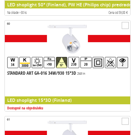
LED shoplight 50° (Finland), PW HE (Philips chip) predradni
Na sklade >30 ks
Cena od 59,00 €
60
>90
230
20
34
2
3000
lm>2949
15°
STANDARD ART GA-016 34W/930 15°3D
2949 lm
LED shoplight 15°3D (Finland)
Dostupné na objednávku
61