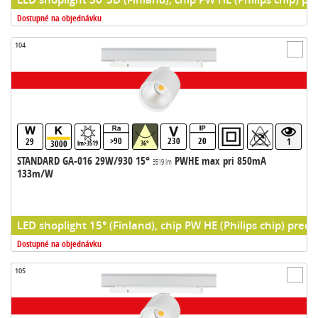
Dostupné na objednávku
104
>90
230
20
29
1
3000
lm>3519
36°
STANDARD GA-016 29W/930 15°
PWHE max pri 850mA
3519 lm
133m/W
LED shoplight 15° (Finland), chip PW HE (Philips chip) predr
Dostupné na objednávku
105