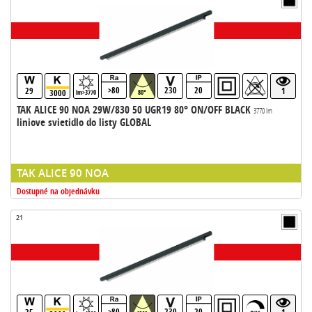
>80
230
20
29
1
3000
lm>3770
80°
TAK ALICE 90 NOA 29W/830 50 UGR19 80° ON/OFF BLACK
3770 lm
liniove svietidlo do listy GLOBAL
TAK ALICE 90 NOA
Dostupné na objednávku
21
>80
230
20