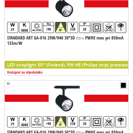
>90
230
20
29
1
4000
lm>3725
30°
STANDARD ART GA-016 29W/940 30°3D
PWHE max pri 850mA
3725 lm
133m/W
LED shoplight 30° (Finland), PW HE (Philips chip) predradni
Dostupné na objednávku
55
>90
230
20
29
1
4000
lm>3725
36°
STANDARD ART GA-016 29W/940 36°3D
PWHE max pri 850mA
3725 lm