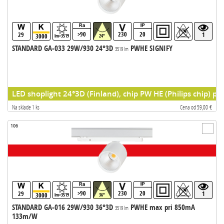
>90
230
20
29
1
3000
lm>3519
24°
STANDARD GA-033 29W/930 24°3D
PWHE SIGNIFY
3519 lm
LED shoplight 24°3D (Finland), chip PW HE (Philips chip) pr
Na sklade 1 ks
Cena od 59,00 €
106
>90
230
20
29
1
3000
lm>3519
36°
STANDARD GA-016 29W/930 36°3D
PWHE max pri 850mA
3519 lm
133m/W