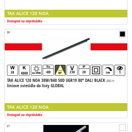
TAK ALICE 120 NOA
Dostupné na objednávku
26
>80
230
20
38
1
4000
lm>4940
80°
TAK ALICE 120 NOA 38W/840 50D UGR19 80° DALI BLACK
4940 lm
liniove svietidlo do listy GLOBAL
TAK ALICE 120 NOA
Dostupné na objednávku
27