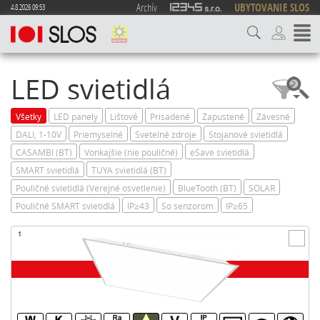
Archív
UBYTOVANIE SLOS
4.8.2026 09:53
LED svietidlá
Všetky
LED panely
Lištové
Prisadené
Zapustené
Závesné
DALI, 1-10V
Priemyselné
Svetelné zdroje
Stojanové svietidlá
CASAMBI (BT)
Vonkajšie (nie pouličné)
eSave svietidlá
SMART svietidlá
TUYA svietidlá (BT)
Pouličné svietidlá (Verejné osvetlenie)
BlueTooth (BT)
SOLAR
Pouličné SMART svietidlá
IP≥43
So senzorom
IP≥65
1