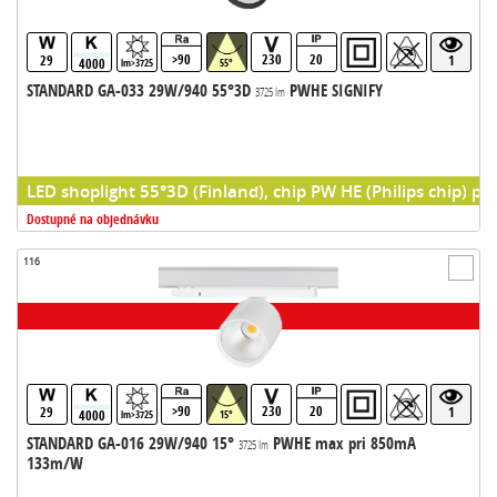
>90
230
20
29
1
4000
lm>3725
55°
STANDARD GA-033 29W/940 55°3D
PWHE SIGNIFY
3725 lm
LED shoplight 55°3D (Finland), chip PW HE (Philips chip) pr
Dostupné na objednávku
116
>90
230
20
29
1
4000
lm>3725
15°
STANDARD GA-016 29W/940 15°
PWHE max pri 850mA
3725 lm
133m/W