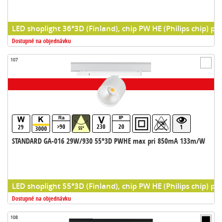
LED shoplight 36°3D (Finland), chip PW HE (Philips chip) pr
Dostupné na objednávku
107
>90
230
20
29
1
3000
55°
STANDARD GA-016 29W/930 55°3D PWHE max pri 850mA 133m/W
LED shoplight 55°3D (Finland), chip PW HE (Philips chip) pr
Dostupné na objednávku
108