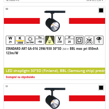
50
>90
230
20
29
1
3000
lm>2949
15°
STANDARD ART GA-016 29W/930 30°3D
BBL max pri 850mA
2949 lm
123m/W
LED shoplight 30°3D (Finland), BBL (Samsung chip) predrad
Dostupné na objednávku
51