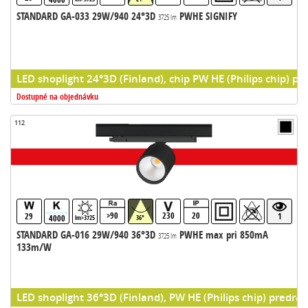
STANDARD GA-033 29W/940 24°3D
PWHE SIGNIFY
3725 lm
LED shoplight 24°3D (Finland), chip PW HE (Philips chip) pr
Dostupné na objednávku
112
>90
230
20
29
1
4000
lm>3725
36°
STANDARD GA-016 29W/940 36°3D
PWHE max pri 850mA
3725 lm
133m/W
LED shoplight 36°3D (Finland), PW HE (Philips chip) predrad