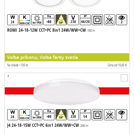
>80
230
44/20
24
2
lm>1950
120°
ROMI 24-18-12W CCT+PC 8in1 24W/WW+CW
1950 lm
Voľba príkonu, Voľba farby svetla
Na sklade >100 ks
Cena od 16,00 €
7
>80
220
54
24
2
lm>2050
120°
J4 24-18-15W CCT+PC 6in1 24W/WW+CW
2050 lm