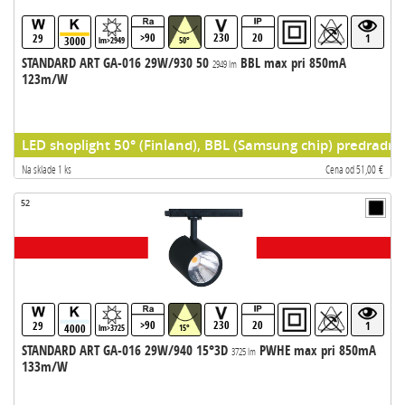
>90
230
20
29
1
3000
lm>2949
50°
STANDARD ART GA-016 29W/930 50
BBL max pri 850mA
2949 lm
123m/W
LED shoplight 50° (Finland), BBL (Samsung chip) predradni
Na sklade 1 ks
Cena od 51,00 €
52
>90
230
20
29
1
4000
lm>3725
15°
STANDARD ART GA-016 29W/940 15°3D
PWHE max pri 850mA
3725 lm
133m/W