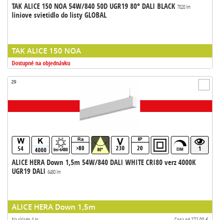
TAK ALICE 150 NOA 54W/840 50D UGR19 80° DALI BLACK
7020 lm
liniove svietidlo do listy GLOBAL
TAK ALICE 150 NOA
Dostupné na objednávku
29
>80
230
20
54
1
4000
lm>6480
80°
ALICE HERA Down 1,5m 54W/840 DALI WHITE CRI80 verz 4000K
UGR19 DALI
6480 lm
ALICE HERA Down 1,5m
Na sklade 4 ks
Cena od 272,00 €