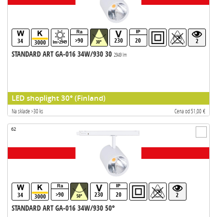
>90
230
20
34
2
3000
lm>2949
30°
STANDARD ART GA-016 34W/930 30
2949 lm
LED shoplight 30° (Finland)
Na sklade >30 ks
Cena od 51,00 €
62
>90
230
20
34
2
3000
50°
STANDARD ART GA-016 34W/930 50°