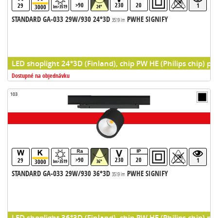
>90
230
20
29
1
3000
lm>3519
24°
STANDARD GA-033 29W/930 24°3D
PWHE SIGNIFY
3519 lm
LED shoplight 24°3D (Finland), chip PW HE (Philips chip) pr
Dostupné na objednávku
103
>90
230
20
29
1
3000
lm>3519
36°
STANDARD GA-033 29W/930 36°3D
PWHE SIGNIFY
3519 lm
LED shoplight 36°3D (Finland), chip PW HE (Philips chip) pr