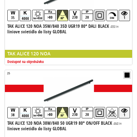
>80
230
20
35
1
4000
lm>4550
80°
TAK ALICE 120 NOA 35W/840 35D UGR19 80° DALI BLACK
4550 lm
liniove svietidlo do listy GLOBAL
TAK ALICE 120 NOA
Dostupné na objednávku
25
>80
230
20
38
1
4000
lm>4940
80°
TAK ALICE 120 NOA 38W/840 50 UGR19 80° ON/OFF BLACK
4940 lm
liniove svietidlo do listy GLOBAL