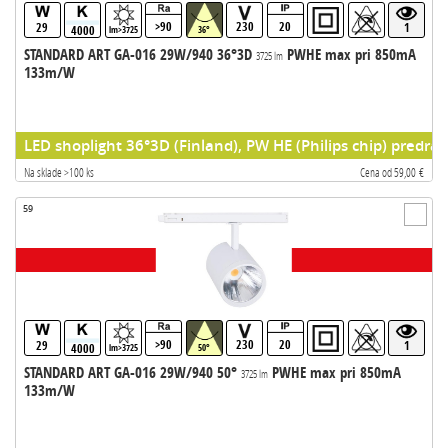
>90
230
20
29
1
4000
lm>3725
36°
STANDARD ART GA-016 29W/940 36°3D
PWHE max pri 850mA
3725 lm
133m/W
LED shoplight 36°3D (Finland), PW HE (Philips chip) predrad
Na sklade >100 ks
Cena od 59,00 €
59
>90
230
20
29
1
4000
lm>3725
50°
STANDARD ART GA-016 29W/940 50°
PWHE max pri 850mA
3725 lm
133m/W