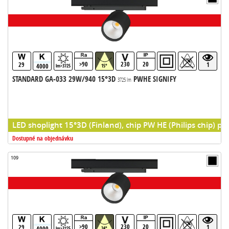
>90
230
20
29
1
4000
lm>3725
15°
STANDARD GA-033 29W/940 15°3D
PWHE SIGNIFY
3725 lm
LED shoplight 15°3D (Finland), chip PW HE (Philips chip) pr
Dostupné na objednávku
109
>90
230
20
29
1
4000
lm>3725
24°