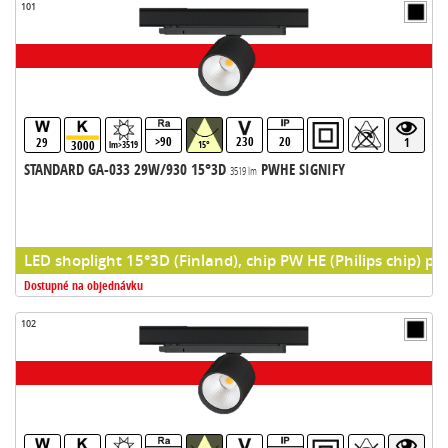
101
>90
230
20
29
1
3000
lm>3519
15°
STANDARD GA-033 29W/930 15°3D
PWHE SIGNIFY
3519 lm
LED shoplight 15°3D (Finland), chip PW HE (Philips chip) pr
Dostupné na objednávku
102