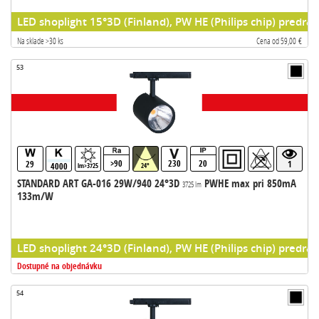
LED shoplight 15°3D (Finland), PW HE (Philips chip) predrad
Na sklade >30 ks
Cena od 59,00 €
53
>90
230
20
29
1
4000
lm>3725
24°
STANDARD ART GA-016 29W/940 24°3D
PWHE max pri 850mA
3725 lm
133m/W
LED shoplight 24°3D (Finland), PW HE (Philips chip) predrad
Dostupné na objednávku
54