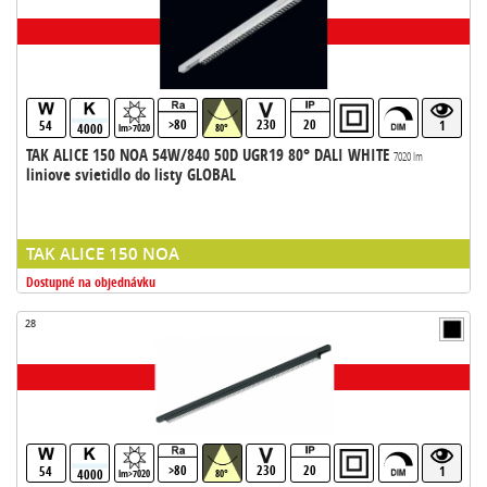
>80
230
20
54
1
4000
lm>7020
80°
TAK ALICE 150 NOA 54W/840 50D UGR19 80° DALI WHITE
7020 lm
liniove svietidlo do listy GLOBAL
TAK ALICE 150 NOA
Dostupné na objednávku
28
>80
230
20
54
1
4000
lm>7020
80°