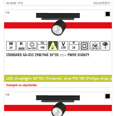
Na sklade >10 ks
Cena od 59,00 €
113
>90
230
20
29
1
4000
lm>3725
36°
STANDARD GA-033 29W/940 36°3D
PWHE SIGNIFY
3725 lm
LED shoplight 36°3D (Finland), chip PW HE (Philips chip) pr
Dostupné na objednávku
115