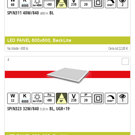
>80
230
20
40
2
4000
lm>4000
120°
SPIN311 40W/840
BL
4000 lm
LED PANEL 600x600, BackLite
Na sklade >300 ks
Cena od 22,00 €
2
>80
230
20
32
1
4000
lm>5120
90°
SPIN323 32W/840
BL, UGR<19
5120 lm