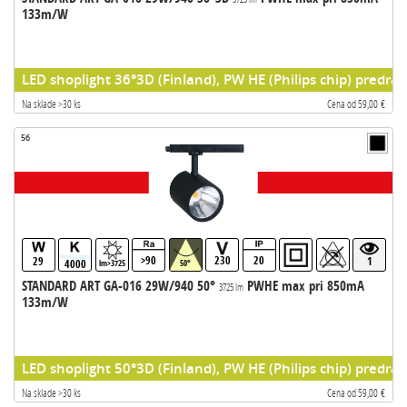
133m/W
LED shoplight 36°3D (Finland), PW HE (Philips chip) predrad
Na sklade >30 ks
Cena od 59,00 €
56
>90
230
20
29
1
4000
lm>3725
50°
STANDARD ART GA-016 29W/940 50°
PWHE max pri 850mA
3725 lm
133m/W
LED shoplight 50°3D (Finland), PW HE (Philips chip) predrad
Na sklade >30 ks
Cena od 59,00 €