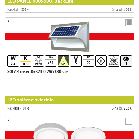
LED PANEL 600x600, BackLite
Na sklade >300 ks
Cena od 49,00 €
4
>80
5
65
0.2
1
3000
lm>50
50°
SOLAR insert06K23 0.2W/830
50 lm
LED solárne svietidlo
Na sklade >100 ks
Cena od 32,22 €
6