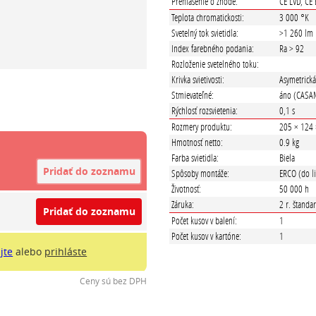
Prehlásenie o zhode:
CE LVD, CE
Teplota chromatickosti:
3 000 °K
Svetelný tok svietidla:
>1 260 lm
Index farebného podania:
Ra > 92
Rozloženie svetelného toku:
Krivka svietivosti:
Asymetrick
Stmievateľné:
áno (CASAM
Rýchlosť rozsvietenia:
0,1 s
Rozmery produktu:
205 × 124
Hmotnosť netto:
0.9 kg
Farba svietidla:
Biela
Pridať do zoznamu
Spôsoby montáže:
ERCO (do li
Životnosť:
50 000 h
Záruka:
2 r. štanda
Pridať do zoznamu
Počet kusov v balení:
1
Počet kusov v kartóne:
1
jte
alebo
prihláste
Ceny sú bez DPH