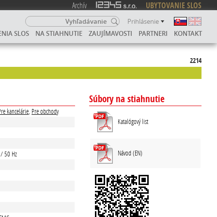
Archív
UBYTOVANIE SLOS
Prihlásenie
ENIA SLOS
NA STIAHNUTIE
ZAUJÍMAVOSTI
PARTNERI
KONTAKT
2214
Súbory na stiahnutie
Pre kancelárie
,
Pre obchody
Katalógový list
Návod (EN)
 / 50 Hz