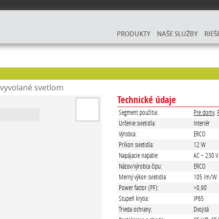
PRODUKTY
NAŠE SLUŽBY
RIEŠ
e vyvolané svetlom
Technické údaje
Segment použitia:
Pre domy
,
Určenie svietidla:
Interiér
Výrobca:
ERCO
Príkon svietidla:
12 W
Napájacie napätie:
AC ~ 230 V
Názov/výrobca čipu:
ERCO
Merný výkon svietidla:
105 lm/W
Power factor (PF):
>0,90
Stupeň krytia:
IP65
Trieda ochrany:
Dvojitá