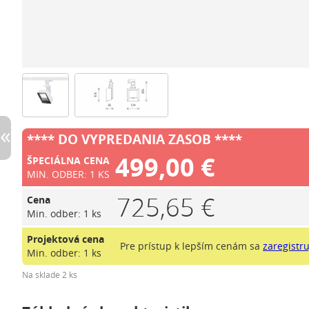
**** DO VYPREDANIA ZASOB ****
499,00 €
ŠPECIÁLNA CENA
MIN. ODBER: 1 KS
725,65 €
Cena
Min. odber: 1 ks
Projektová cena
Pre prístup k lepším cenám sa
zaregistru
Min. odber: 1 ks
Na sklade 2 ks