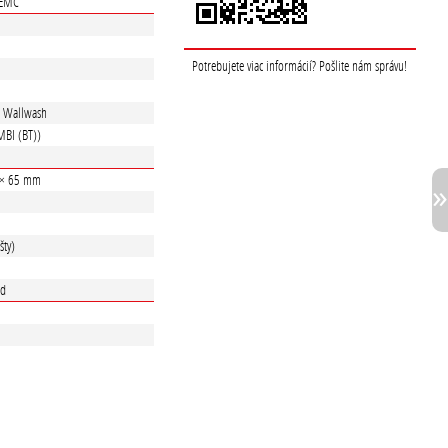
 EMC
Potrebujete viac informácií? Pošlite nám správu!
á Wallwash
BI (BT))
 × 65 mm
šty)
rd