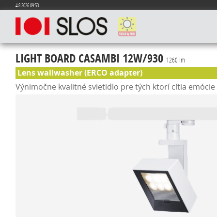
4.8.2026 09:53
LIGHT BOARD CASAMBI 12W/930
1260 lm
Lens wallwasher (ERCO adapter)
Výnimočne kvalitné svietidlo pre tých ktorí cítia emóci