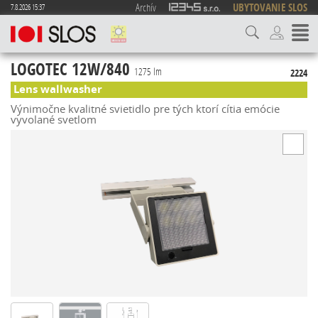
Archív
UBYTOVANIE SLOS
7.8.2026 15:37
LOGOTEC 12W/840
1275 lm
2224
Lens wallwasher
Výnimočne kvalitné svietidlo pre tých ktorí cítia emócie
vyvolané svetlom