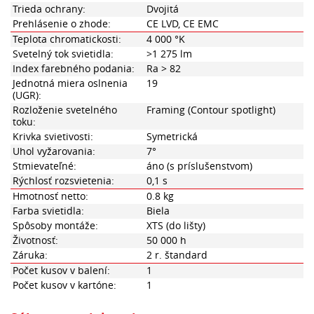
Trieda ochrany:
Dvojitá
Prehlásenie o zhode:
CE LVD, CE EMC
Teplota chromatickosti:
4 000 °K
Svetelný tok svietidla:
>1 275 lm
Index farebného podania:
Ra > 82
Jednotná miera oslnenia
19
(UGR):
Rozloženie svetelného
Framing (Contour spotlight)
toku:
Krivka svietivosti:
Symetrická
Uhol vyžarovania:
7°
Stmievateľné:
áno (s príslušenstvom)
Rýchlosť rozsvietenia:
0,1 s
Hmotnosť netto:
0.8 kg
Farba svietidla:
Biela
Spôsoby montáže:
XTS (do lišty)
Životnosť:
50 000 h
Záruka:
2 r. štandard
Počet kusov v balení:
1
Počet kusov v kartóne:
1