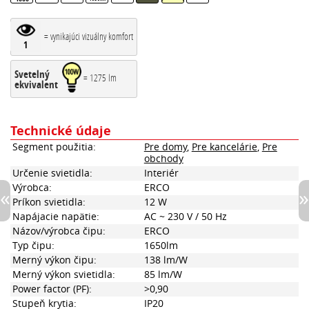
= vynikajúci vizuálny komfort
1
Svetelný
= 1275 lm
ekvivalent
Technické údaje
Segment použitia:
Pre domy
,
Pre kancelárie
,
Pre
obchody
Určenie svietidla:
Interiér
Výrobca:
ERCO
Príkon svietidla:
12 W
Napájacie napätie:
AC ~ 230 V / 50 Hz
Názov/výrobca čipu:
ERCO
Typ čipu:
1650lm
Merný výkon čipu:
138 lm/W
Merný výkon svietidla:
85 lm/W
Power factor (PF):
>0,90
Stupeň krytia:
IP20