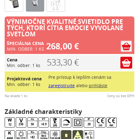
VÝNIMOČNE KVALITNÉ SVIETIDLO PRE
TÝCH, KTORÍ CÍTIA EMÓCIE VYVOLANÉ
SVETLOM
268,00 €
ŠPECIÁLNA CENA
MIN. ODBER: 1 KS
533,30 €
Cena
Min. odber: 1 ks
Pre prístup k lepším cenám sa
Projektová cena
Min. odber: 1 ks
zaregistrujte
alebo
prihláste
Na sklade 1 ks
Ceny sú bez DPH
Základné charakteristiky
230
50
>0.9
20
12
SPD
LVD
EMC
ERCO
>82
<0.1s
4000
lm>1275
138 lm/W
θ=7°
1650lm