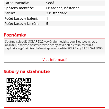
Farba svietidla:
Šedá
Spôsoby montáže:
Prisadená, nástenná
Záruka:
2 r. štandard
Počet kusov v balení:
1
Počet kusov v kartóne:
5
Poznámka
Solárne svietidlá SOLAR D22 vytvárajú medzi sebou Bluetooth sieť. V
aplikácií je možné nastaviť rôzne scény osvetlenie vresp. svietidlá
zapínať a vypínať. Pre diaľkovú správu použite SOLARaxy SIL01 GATEWAY
Viac informácií
Súbory na stiahnutie