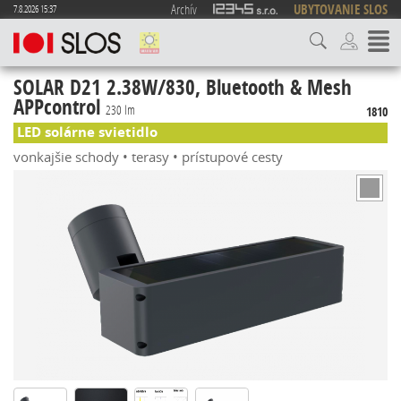
Archív
UBYTOVANIE SLOS
7.8.2026 15:37
SOLAR D21 2.38W/830, Bluetooth & Mesh
APPcontrol
230 lm
1810
LED solárne svietidlo
vonkajšie schody • terasy • prístupové cesty