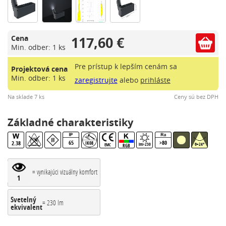
117,60 €
Cena
Min. odber: 1 ks
Pre prístup k lepším cenám sa
Projektová cena
Min. odber: 1 ks
zaregistrujte
alebo
prihláste
Na sklade 7 ks
Ceny sú bez DPH
Základné charakteristiky
65
>80
2.38
IK08
lm>230
θ=24°
EMC
RGB
= vynikajúci vizuálny komfort
1
Svetelný
= 230 lm
ekvivalent