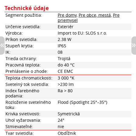
Technické údaje
Segment použitia:
Pre domy
,
Pre obce, mestá
,
Pre
priemysel
Určenie svietidla:
Exteriér
Výrobca:
Import to EU: SLOS s.r.o.
Príkon svietidla:
2.38 W
Stupeň krytia:
IP65
IK:
08
Trieda ochrany:
Trojitá
Pracovná teplota:
do 40 °C
Prehlásenie o zhode:
CE EMC
Teplota chromatickosti:
3 000 °K
Svetelný tok svietidla:
>230 lm
Index farebného
Ra > 80
podania:
Rozloženie svetelného
Flood (Spotlight 25°–35°)
toku:
Krivka svietivosti:
Symetrická
Uhol vyžarovania:
24°
Stmievateľné:
nie
Tvar svietidla:
Obdĺžnik