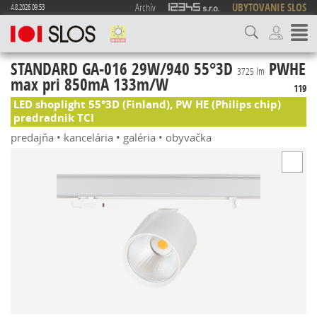
Archív
UBYTOVANIE SLOS
4.8.2026 09:53
STANDARD GA-016 29W/940 55°3D
PWHE
3725 lm
max pri 850mA 133m/W
119
LED shoplight 55°3D (Finland), PW HE (Philips chip)
predradnik TCI
predajňa • kancelária • galéria • obyvačka