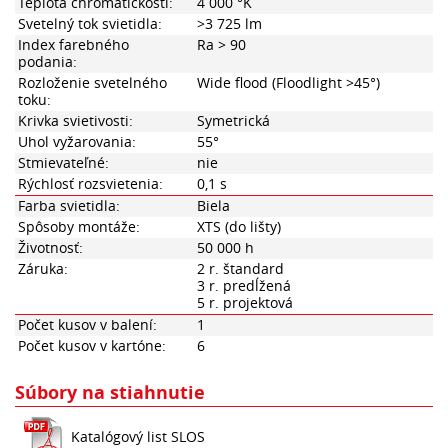
Teplota chromatickosti:
4 000 °K
Svetelný tok svietidla:
>3 725 lm
Index farebného
Ra > 90
podania:
Rozloženie svetelného
Wide flood (Floodlight >45°)
toku:
Krivka svietivosti:
Symetrická
Uhol vyžarovania:
55°
Stmievateľné:
nie
Rýchlosť rozsvietenia:
0,1 s
Farba svietidla:
Biela
Spôsoby montáže:
XTS (do lišty)
Životnosť:
50 000 h
Záruka:
2 r. štandard
3 r. predĺžená
5 r. projektová
Počet kusov v balení:
1
Počet kusov v kartóne:
6
Súbory na stiahnutie
Katalógový list SLOS