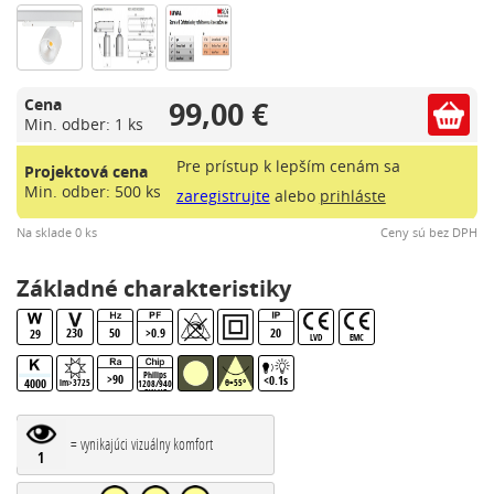
99,00 €
Cena
Min. odber: 1 ks
Pre prístup k lepším cenám sa
Projektová cena
Min. odber: 500 ks
zaregistrujte
alebo
prihláste
Na sklade 0 ks
Ceny sú bez DPH
Základné charakteristiky
230
50
>0.9
20
29
LVD
EMC
Philips
>90
<0.1s
4000
lm>3725
θ=55°
1208/940
PW HE
= vynikajúci vizuálny komfort
1