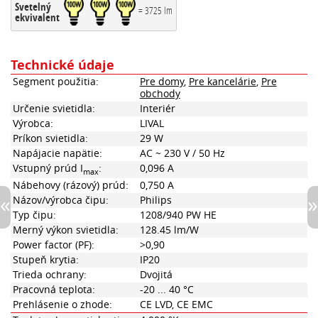
Svetelný
= 3725 lm
ekvivalent
Technické údaje
Segment použitia:
Pre domy
,
Pre kancelárie
,
Pre
obchody
Určenie svietidla:
Interiér
Výrobca:
LIVAL
Príkon svietidla:
29 W
Napájacie napätie:
AC ~ 230 V / 50 Hz
Vstupný prúd I
:
0,096 A
max
Nábehovy (rázový) prúd:
0,750 A
Názov/výrobca čipu:
Philips
Typ čipu:
1208/940 PW HE
Merný výkon svietidla:
128.45 lm/W
Power factor (PF):
>0,90
Stupeň krytia:
IP20
Trieda ochrany:
Dvojitá
Pracovná teplota:
-20 ... 40 °C
Prehlásenie o zhode:
CE LVD, CE EMC