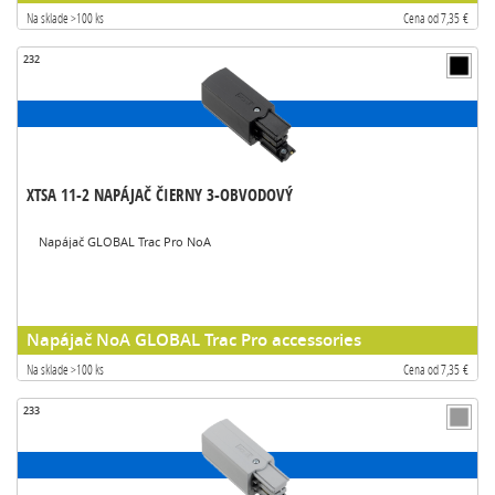
Na sklade >100 ks
Cena od 7,35 €
232
XTSA 11-2 NAPÁJAČ ČIERNY 3-OBVODOVÝ
Napájač GLOBAL Trac Pro NoA
Napájač NoA GLOBAL Trac Pro accessories
Na sklade >100 ks
Cena od 7,35 €
233