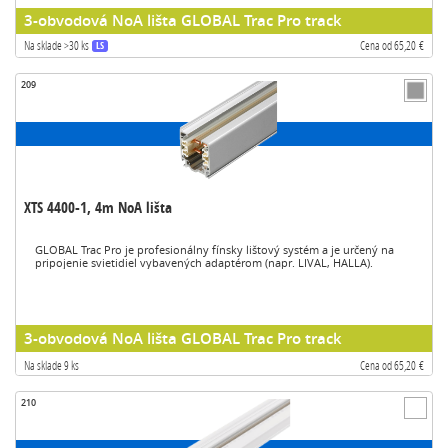
3-obvodová NoA lišta GLOBAL Trac Pro track
Na sklade >30 ks
Cena od 65,20 €
LS
209
XTS 4400-1, 4m NoA lišta
GLOBAL Trac Pro je profesionálny fínsky lištový systém a je určený na
pripojenie svietidiel vybavených adaptérom (napr. LIVAL, HALLA).
3-obvodová NoA lišta GLOBAL Trac Pro track
Na sklade 9 ks
Cena od 65,20 €
210