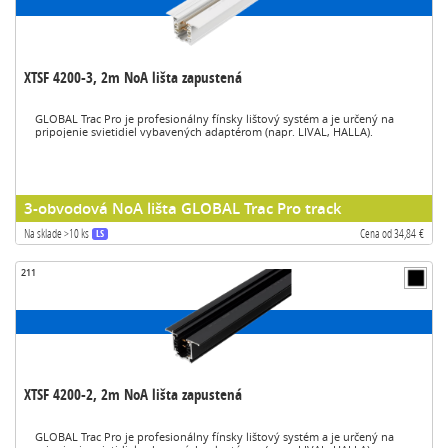
XTSF 4200-3, 2m NoA lišta zapustená
GLOBAL Trac Pro je profesionálny fínsky lištový systém a je určený na
pripojenie svietidiel vybavených adaptérom (napr. LIVAL, HALLA).
3-obvodová NoA lišta GLOBAL Trac Pro track
Na sklade >10 ks
Cena od 34,84 €
LS
211
XTSF 4200-2, 2m NoA lišta zapustená
GLOBAL Trac Pro je profesionálny fínsky lištový systém a je určený na