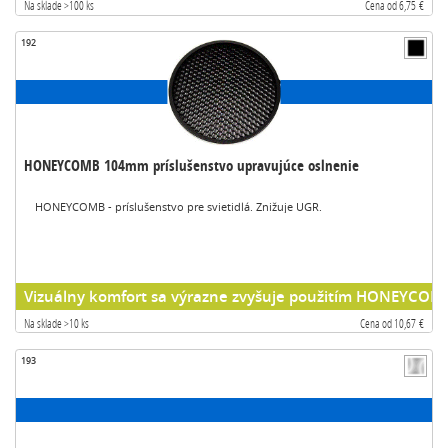
Na sklade >100 ks
Cena od 6,75 €
192
HONEYCOMB 104mm príslušenstvo upravujúce oslnenie
HONEYCOMB - príslušenstvo pre svietidlá. Znižuje UGR.
Vizuálny komfort sa výrazne zvyšuje použitím HONEYCOM
Na sklade >10 ks
Cena od 10,67 €
193