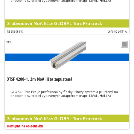
pripojenie svietidiel vybavených adaptérom (napr. LIVAL, HALLA).
3-obvodová NoA lišta GLOBAL Trac Pro track
Na sklade 9 ks
Cena od 34,84 €
212
XTSF 4200-1, 2m NoA lišta zapustená
GLOBAL Trac Pro je profesionálny fínsky lištový systém a je určený na
pripojenie svietidiel vybavených adaptérom (napr. LIVAL, HALLA).
3-obvodová NoA lišta GLOBAL Trac Pro track
Dostupné na objednávku