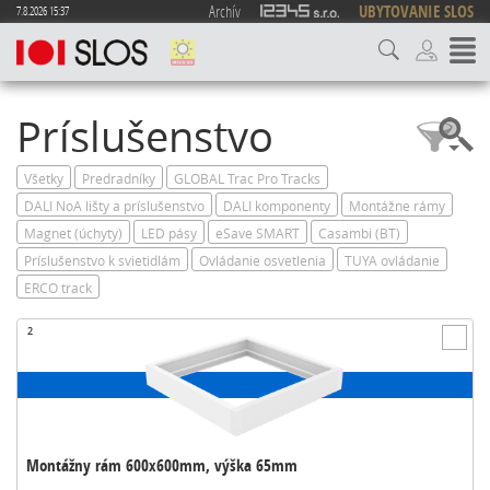
Archív
UBYTOVANIE SLOS
7.8.2026 15:37
Príslušenstvo
Všetky
Predradníky
GLOBAL Trac Pro Tracks
DALI NoA lišty a príslušenstvo
DALI komponenty
Montážne rámy
Magnet (úchyty)
LED pásy
eSave SMART
Casambi (BT)
Príslušenstvo k svietidlám
Ovládanie osvetlenia
TUYA ovládanie
ERCO track
2
Montážny rám 600x600mm, výška 65mm