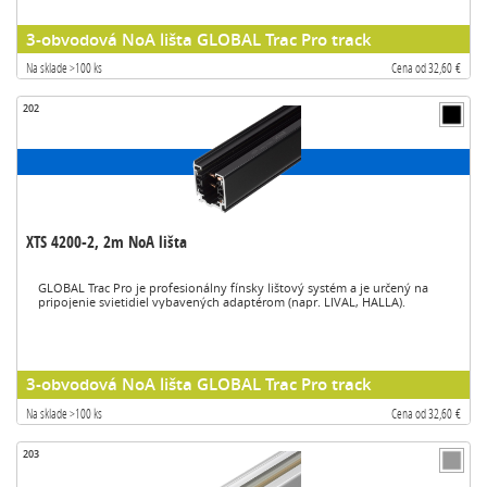
3-obvodová NoA lišta GLOBAL Trac Pro track
Na sklade >100 ks
Cena od 32,60 €
202
XTS 4200-2, 2m NoA lišta
GLOBAL Trac Pro je profesionálny fínsky lištový systém a je určený na
pripojenie svietidiel vybavených adaptérom (napr. LIVAL, HALLA).
3-obvodová NoA lišta GLOBAL Trac Pro track
Na sklade >100 ks
Cena od 32,60 €
203