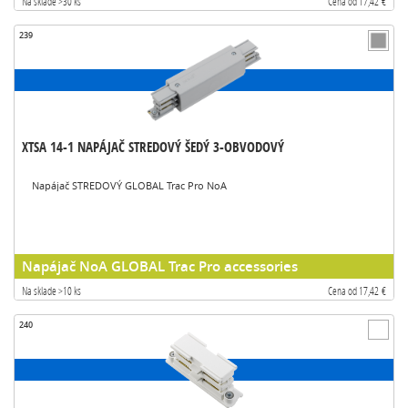
Na sklade >30 ks
Cena od 17,42 €
239
XTSA 14-1 NAPÁJAČ STREDOVÝ ŠEDÝ 3-OBVODOVÝ
Napájač STREDOVÝ GLOBAL Trac Pro NoA
Napájač NoA GLOBAL Trac Pro accessories
Na sklade >10 ks
Cena od 17,42 €
240