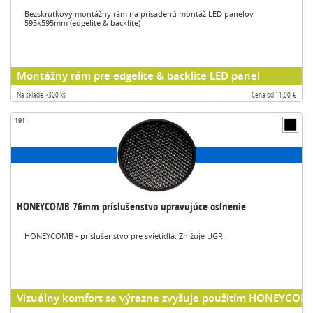
Bezskrutkový montážny rám na prisadenú montáž LED panelov
595x595mm (edgelite & backlite)
Montážny rám pre edgelite & backlite LED panel
Na sklade >300 ks
Cena od 11,00 €
191
HONEYCOMB 76mm príslušenstvo upravujúce oslnenie
HONEYCOMB - príslušenstvo pre svietidlá. Znižuje UGR.
Vizuálny komfort sa výrazne zvyšuje použitím HONEYCOM