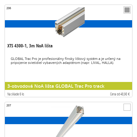
206
XTS 4300-1, 3m NoA lišta
GLOBAL Trac Pro je profesionálny fínsky lištový systém a je určený na
pripojenie svietidiel vybavených adaptérom (napr. LIVAL, HALLA).
3-obvodová NoA lišta GLOBAL Trac Pro track
Na sklade 6 ks
Cena od 48,90 €
207