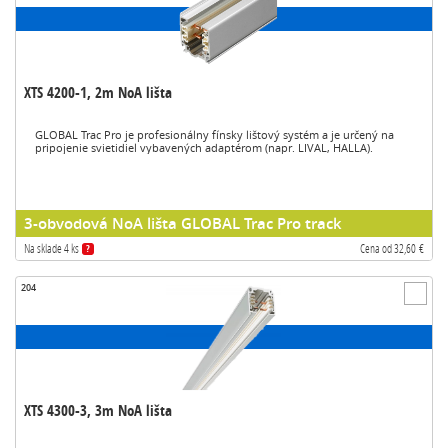
XTS 4200-1, 2m NoA lišta
GLOBAL Trac Pro je profesionálny fínsky lištový systém a je určený na
pripojenie svietidiel vybavených adaptérom (napr. LIVAL, HALLA).
3-obvodová NoA lišta GLOBAL Trac Pro track
Na sklade 4 ks
Cena od 32,60 €
?
204
XTS 4300-3, 3m NoA lišta