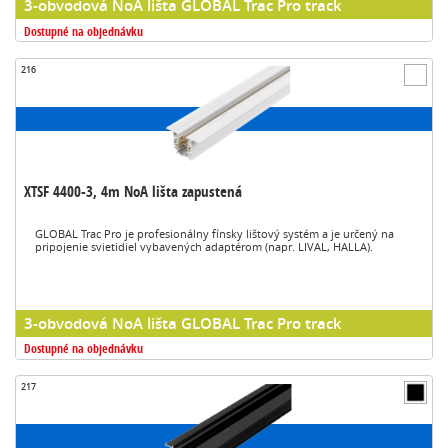
3-obvodová NoA lišta GLOBAL Trac Pro track
Dostupné na objednávku
216
XTSF 4400-3, 4m NoA lišta zapustená
GLOBAL Trac Pro je profesionálny fínsky lištový systém a je určený na
pripojenie svietidiel vybavených adaptérom (napr. LIVAL, HALLA).
3-obvodová NoA lišta GLOBAL Trac Pro track
Dostupné na objednávku
217