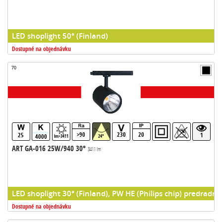
LED shoplight 50° (Finland)
Dostupné na objednávku
70
>90
230
20
25
1
4000
lm>3411
24°
ART GA-016 25W/940 30°
3411 lm
LED shoplight 30° (Finland), PW HE (Philips chip) predradni
Dostupné na objednávku