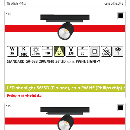
Na sklade >10 ks
Cena od 59,00 €
113
>90
230
20
29
1
4000
lm>3725
36°
STANDARD GA-033 29W/940 36°3D
PWHE SIGNIFY
3725 lm
LED shoplight 36°3D (Finland), chip PW HE (Philips chip) pr
Dostupné na objednávku
115