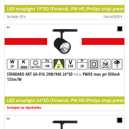
LED shoplight 15°3D (Finland), PW HE (Philips chip) predrad
Na sklade >30 ks
Cena od 59,00 €
53
>90
230
20
29
1
4000
lm>3725
24°
STANDARD ART GA-016 29W/940 24°3D
PWHE max pri 850mA
3725 lm
133m/W
LED shoplight 24°3D (Finland), PW HE (Philips chip) predrad
Dostupné na objednávku
54