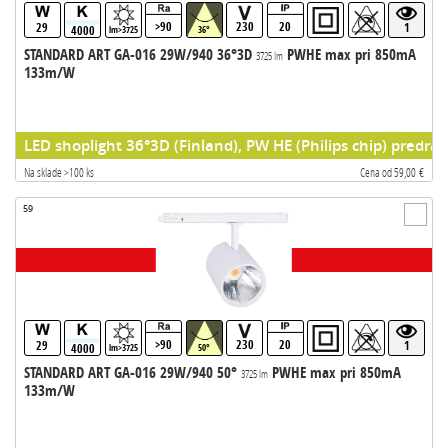
>90
230
20
29
1
4000
lm>3725
36°
STANDARD ART GA-016 29W/940 36°3D
PWHE max pri 850mA
3725 lm
133m/W
LED shoplight 36°3D (Finland), PW HE (Philips chip) predrad
Na sklade >100 ks
Cena od 59,00 €
59
>90
230
20
29
1
4000
lm>3725
50°
STANDARD ART GA-016 29W/940 50°
PWHE max pri 850mA
3725 lm
133m/W