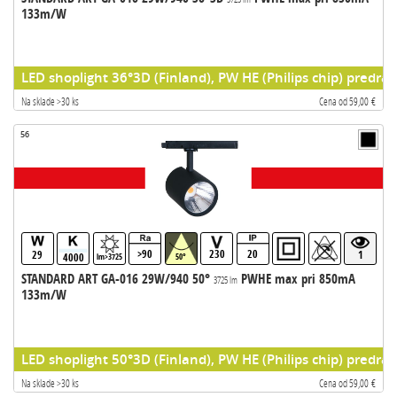
133m/W
LED shoplight 36°3D (Finland), PW HE (Philips chip) predrad
Na sklade >30 ks
Cena od 59,00 €
56
>90
230
20
29
1
4000
lm>3725
50°
STANDARD ART GA-016 29W/940 50°
PWHE max pri 850mA
3725 lm
133m/W
LED shoplight 50°3D (Finland), PW HE (Philips chip) predrad
Na sklade >30 ks
Cena od 59,00 €