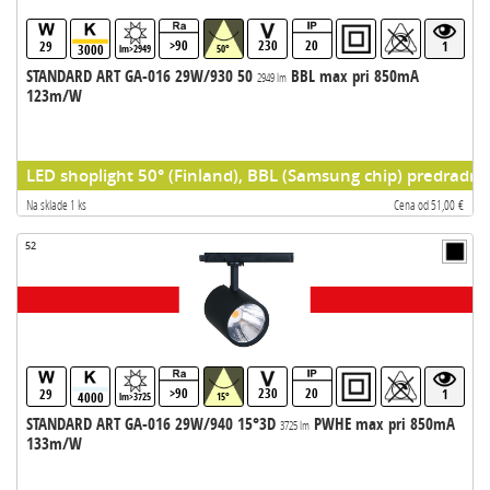
>90
230
20
29
1
3000
lm>2949
50°
STANDARD ART GA-016 29W/930 50
BBL max pri 850mA
2949 lm
123m/W
LED shoplight 50° (Finland), BBL (Samsung chip) predradni
Na sklade 1 ks
Cena od 51,00 €
52
>90
230
20
29
1
4000
lm>3725
15°
STANDARD ART GA-016 29W/940 15°3D
PWHE max pri 850mA
3725 lm
133m/W