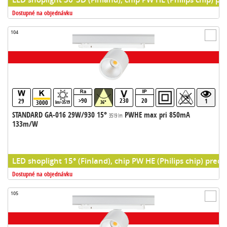
Dostupné na objednávku
104
>90
230
20
29
1
3000
lm>3519
36°
STANDARD GA-016 29W/930 15°
PWHE max pri 850mA
3519 lm
133m/W
LED shoplight 15° (Finland), chip PW HE (Philips chip) predr
Dostupné na objednávku
105