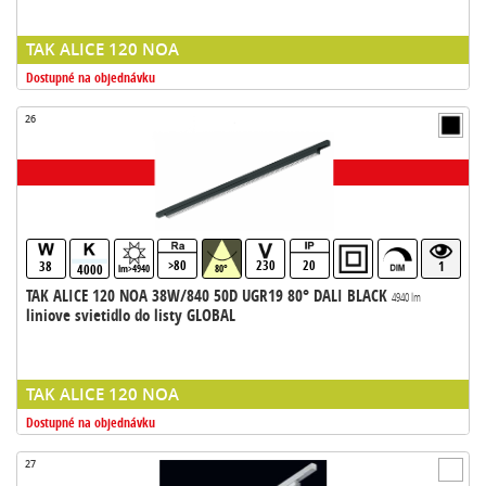
TAK ALICE 120 NOA
Dostupné na objednávku
26
>80
230
20
38
1
4000
lm>4940
80°
TAK ALICE 120 NOA 38W/840 50D UGR19 80° DALI BLACK
4940 lm
liniove svietidlo do listy GLOBAL
TAK ALICE 120 NOA
Dostupné na objednávku
27