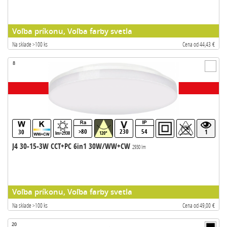
Voľba príkonu, Voľba farby svetla
Na sklade >100 ks
Cena od 44,43 €
8
>80
230
54
30
1
lm>2930
120°
J4 30-15-3W CCT+PC 6in1 30W/WW+CW
2930 lm
Voľba príkonu, Voľba farby svetla
Na sklade >100 ks
Cena od 49,00 €
20