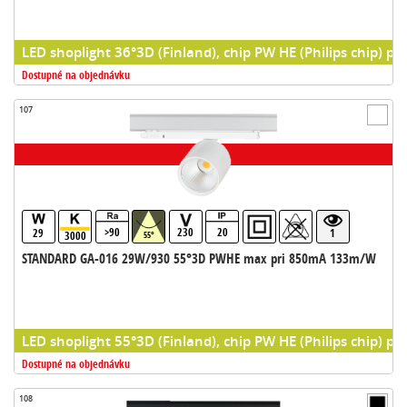
LED shoplight 36°3D (Finland), chip PW HE (Philips chip) pr
Dostupné na objednávku
107
>90
230
20
29
1
3000
55°
STANDARD GA-016 29W/930 55°3D PWHE max pri 850mA 133m/W
LED shoplight 55°3D (Finland), chip PW HE (Philips chip) pr
Dostupné na objednávku
108