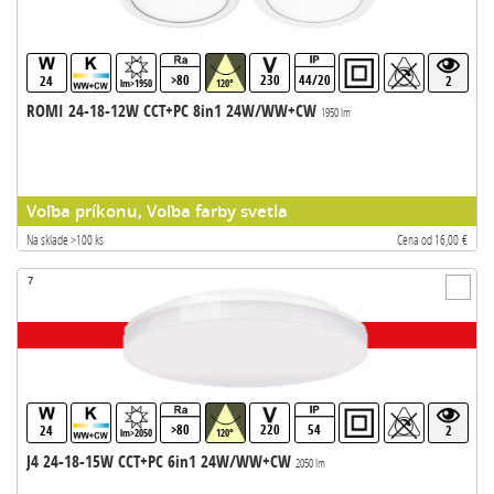
>80
230
44/20
24
2
lm>1950
120°
ROMI 24-18-12W CCT+PC 8in1 24W/WW+CW
1950 lm
Voľba príkonu, Voľba farby svetla
Na sklade >100 ks
Cena od 16,00 €
7
>80
220
54
24
2
lm>2050
120°
J4 24-18-15W CCT+PC 6in1 24W/WW+CW
2050 lm