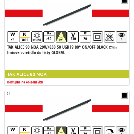
>80
230
20
29
1
3000
lm>3770
80°
TAK ALICE 90 NOA 29W/830 50 UGR19 80° ON/OFF BLACK
3770 lm
liniove svietidlo do listy GLOBAL
TAK ALICE 90 NOA
Dostupné na objednávku
21
>80
230
20