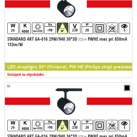
>90
230
20
29
1
4000
lm>3725
30°
STANDARD ART GA-016 29W/940 30°3D
PWHE max pri 850mA
3725 lm
133m/W
LED shoplight 30° (Finland), PW HE (Philips chip) predradni
Dostupné na objednávku
55
>90
230
20
29
1
4000
lm>3725
36°
STANDARD ART GA-016 29W/940 36°3D
PWHE max pri 850mA
3725 lm