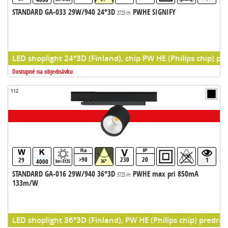
STANDARD GA-033 29W/940 24°3D
PWHE SIGNIFY
3725 lm
LED shoplight 24°3D (Finland), chip PW HE (Philips chip) pr
Dostupné na objednávku
112
>90
230
20
29
1
4000
lm>3725
36°
STANDARD GA-016 29W/940 36°3D
PWHE max pri 850mA
3725 lm
133m/W
LED shoplight 36°3D (Finland), PW HE (Philips chip) predrad