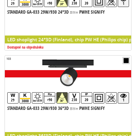
>90
230
20
29
1
3000
lm>3519
24°
STANDARD GA-033 29W/930 24°3D
PWHE SIGNIFY
3519 lm
LED shoplight 24°3D (Finland), chip PW HE (Philips chip) pr
Dostupné na objednávku
103
>90
230
20
29
1
3000
lm>3519
36°
STANDARD GA-033 29W/930 36°3D
PWHE SIGNIFY
3519 lm
LED shoplight 36°3D (Finland), chip PW HE (Philips chip) pr