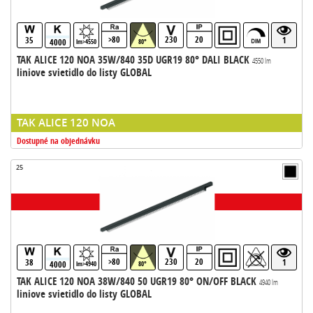
>80
230
20
35
1
4000
lm>4550
80°
TAK ALICE 120 NOA 35W/840 35D UGR19 80° DALI BLACK
4550 lm
liniove svietidlo do listy GLOBAL
TAK ALICE 120 NOA
Dostupné na objednávku
25
>80
230
20
38
1
4000
lm>4940
80°
TAK ALICE 120 NOA 38W/840 50 UGR19 80° ON/OFF BLACK
4940 lm
liniove svietidlo do listy GLOBAL