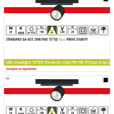
>90
230
20
29
1
4000
lm>3725
15°
STANDARD GA-033 29W/940 15°3D
PWHE SIGNIFY
3725 lm
LED shoplight 15°3D (Finland), chip PW HE (Philips chip) pr
Dostupné na objednávku
109
>90
230
20
29
1
4000
lm>3725
24°