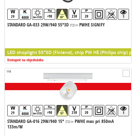
>90
230
20
29
1
4000
lm>3725
55°
STANDARD GA-033 29W/940 55°3D
PWHE SIGNIFY
3725 lm
LED shoplight 55°3D (Finland), chip PW HE (Philips chip) pr
Dostupné na objednávku
116
>90
230
20
29
1
4000
lm>3725
15°
STANDARD GA-016 29W/940 15°
PWHE max pri 850mA
3725 lm
133m/W