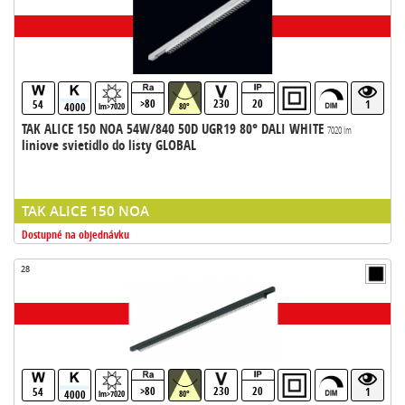
>80
230
20
54
1
4000
lm>7020
80°
TAK ALICE 150 NOA 54W/840 50D UGR19 80° DALI WHITE
7020 lm
liniove svietidlo do listy GLOBAL
TAK ALICE 150 NOA
Dostupné na objednávku
28
>80
230
20
54
1
4000
lm>7020
80°