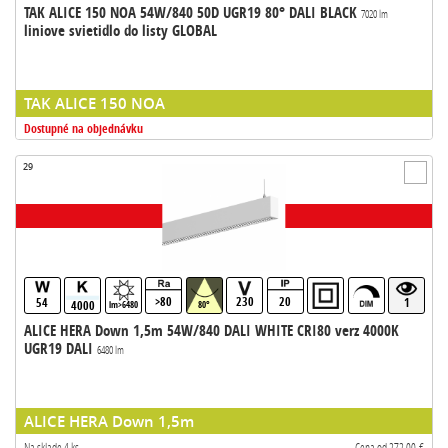
TAK ALICE 150 NOA 54W/840 50D UGR19 80° DALI BLACK
7020 lm
liniove svietidlo do listy GLOBAL
TAK ALICE 150 NOA
Dostupné na objednávku
29
>80
230
20
54
1
4000
lm>6480
80°
ALICE HERA Down 1,5m 54W/840 DALI WHITE CRI80 verz 4000K
UGR19 DALI
6480 lm
ALICE HERA Down 1,5m
Na sklade 4 ks
Cena od 272,00 €