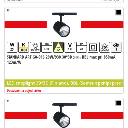
50
>90
230
20
29
1
3000
lm>2949
15°
STANDARD ART GA-016 29W/930 30°3D
BBL max pri 850mA
2949 lm
123m/W
LED shoplight 30°3D (Finland), BBL (Samsung chip) predrad
Dostupné na objednávku
51