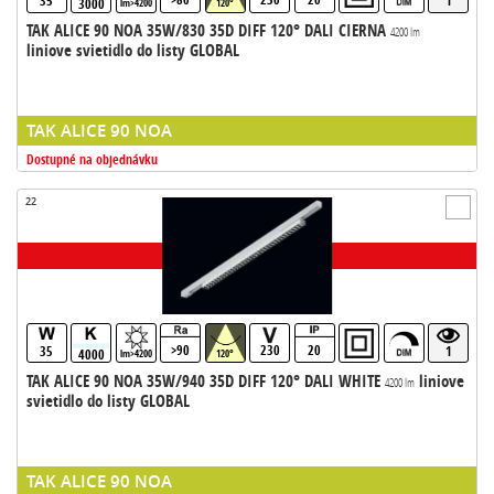
35
1
3000
lm>4200
120°
TAK ALICE 90 NOA 35W/830 35D DIFF 120° DALI CIERNA
4200 lm
liniove svietidlo do listy GLOBAL
TAK ALICE 90 NOA
Dostupné na objednávku
22
>90
230
20
35
1
4000
lm>4200
120°
TAK ALICE 90 NOA 35W/940 35D DIFF 120° DALI WHITE
liniove
4200 lm
svietidlo do listy GLOBAL
TAK ALICE 90 NOA