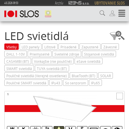
Archív
UBYTOVANIE SLOS
4.8.2026 09:53
LED svietidlá
Všetky
LED panely
Lištové
Prisadené
Zapustené
Závesné
DALI, 1-10V
Priemyselné
Svetelné zdroje
Stojanové svietidlá
CASAMBI (BT)
Vonkajšie (nie pouličné)
eSave svietidlá
SMART svietidlá
TUYA svietidlá (BT)
Pouličné svietidlá (Verejné osvetlenie)
BlueTooth (BT)
SOLAR
Pouličné SMART svietidlá
IP≥43
So senzorom
IP≥65
1