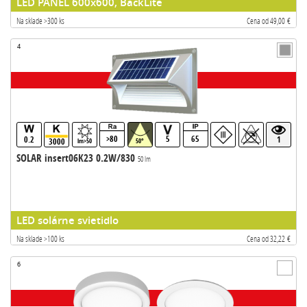
LED PANEL 600x600, BackLite
Na sklade >300 ks
Cena od 49,00 €
4
>80
5
65
0.2
1
3000
lm>50
50°
SOLAR insert06K23 0.2W/830
50 lm
LED solárne svietidlo
Na sklade >100 ks
Cena od 32,22 €
6