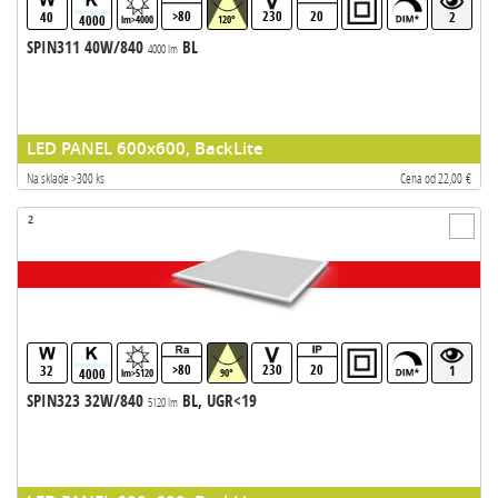
>80
230
20
40
2
4000
lm>4000
120°
SPIN311 40W/840
BL
4000 lm
LED PANEL 600x600, BackLite
Na sklade >300 ks
Cena od 22,00 €
2
>80
230
20
32
1
4000
lm>5120
90°
SPIN323 32W/840
BL, UGR<19
5120 lm