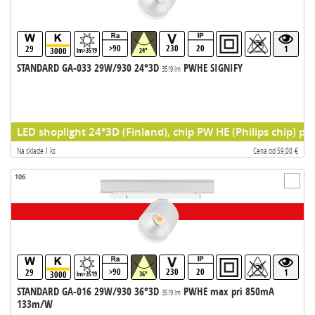
>90
230
20
29
1
3000
lm>3519
24°
STANDARD GA-033 29W/930 24°3D
PWHE SIGNIFY
3519 lm
LED shoplight 24°3D (Finland), chip PW HE (Philips chip) pr
Na sklade 1 ks
Cena od 59,00 €
106
>90
230
20
29
1
3000
lm>3519
36°
STANDARD GA-016 29W/930 36°3D
PWHE max pri 850mA
3519 lm
133m/W