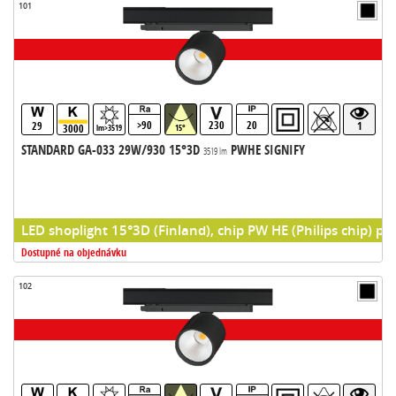
101
>90
230
20
29
1
3000
lm>3519
15°
STANDARD GA-033 29W/930 15°3D
PWHE SIGNIFY
3519 lm
LED shoplight 15°3D (Finland), chip PW HE (Philips chip) pr
Dostupné na objednávku
102