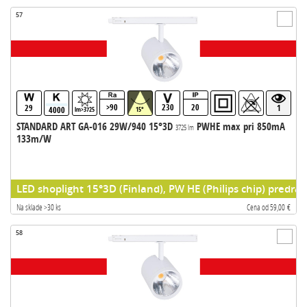
57
>90
230
20
29
1
4000
lm>3725
15°
STANDARD ART GA-016 29W/940 15°3D
PWHE max pri 850mA
3725 lm
133m/W
LED shoplight 15°3D (Finland), PW HE (Philips chip) predrad
Na sklade >30 ks
Cena od 59,00 €
58