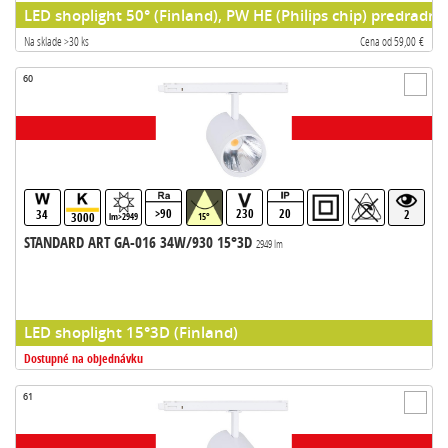
LED shoplight 50° (Finland), PW HE (Philips chip) predradni
Na sklade >30 ks
Cena od 59,00 €
60
>90
230
20
34
2
3000
lm>2949
15°
STANDARD ART GA-016 34W/930 15°3D
2949 lm
LED shoplight 15°3D (Finland)
Dostupné na objednávku
61