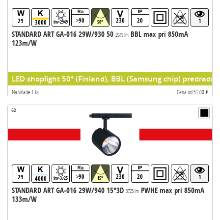
>90
230
20
29
1
3000
lm>2949
50°
STANDARD ART GA-016 29W/930 50
BBL max pri 850mA
2949 lm
123m/W
LED shoplight 50° (Finland), BBL (Samsung chip) predradni
Na sklade 1 ks
Cena od 51,00 €
52
>90
230
20
29
1
4000
lm>3725
15°
STANDARD ART GA-016 29W/940 15°3D
PWHE max pri 850mA
3725 lm
133m/W