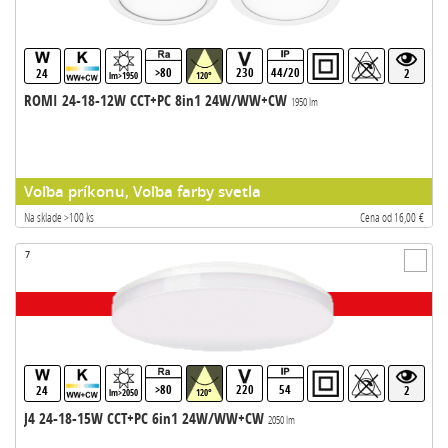
>80
230
44/20
24
2
lm>1950
120°
ROMI 24-18-12W CCT+PC 8in1 24W/WW+CW
1950 lm
Voľba príkonu, Voľba farby svetla
Na sklade >100 ks
Cena od 16,00 €
7
>80
220
54
24
2
lm>2050
120°
J4 24-18-15W CCT+PC 6in1 24W/WW+CW
2050 lm