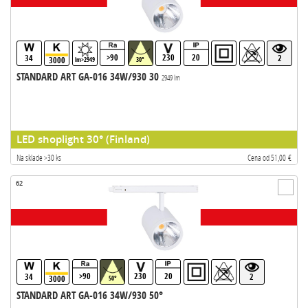
>90
230
20
34
2
3000
lm>2949
30°
STANDARD ART GA-016 34W/930 30
2949 lm
LED shoplight 30° (Finland)
Na sklade >30 ks
Cena od 51,00 €
62
>90
230
20
34
2
3000
50°
STANDARD ART GA-016 34W/930 50°