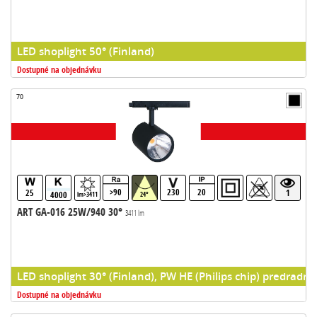
LED shoplight 50° (Finland)
Dostupné na objednávku
70
>90
230
20
25
1
4000
lm>3411
24°
ART GA-016 25W/940 30°
3411 lm
LED shoplight 30° (Finland), PW HE (Philips chip) predradni
Dostupné na objednávku