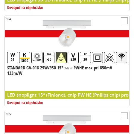
Dostupné na objednávku
104
>90
230
20
29
1
3000
lm>3519
36°
STANDARD GA-016 29W/930 15°
PWHE max pri 850mA
3519 lm
133m/W
LED shoplight 15° (Finland), chip PW HE (Philips chip) predr
Dostupné na objednávku
105