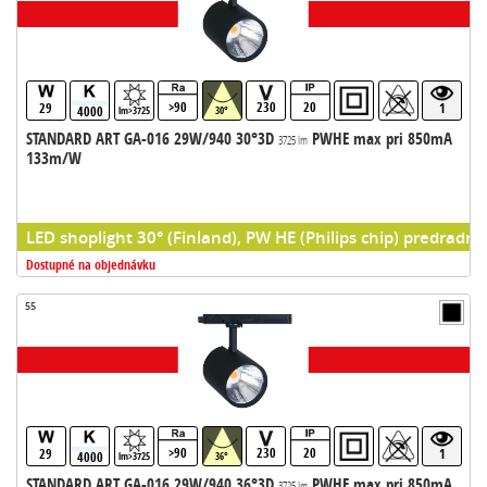
>90
230
20
29
1
4000
lm>3725
30°
STANDARD ART GA-016 29W/940 30°3D
PWHE max pri 850mA
3725 lm
133m/W
LED shoplight 30° (Finland), PW HE (Philips chip) predradni
Dostupné na objednávku
55
>90
230
20
29
1
4000
lm>3725
36°
STANDARD ART GA-016 29W/940 36°3D
PWHE max pri 850mA
3725 lm