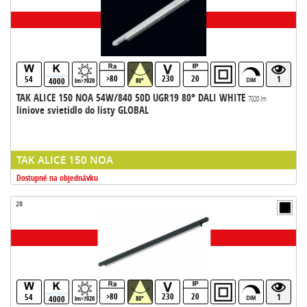
>80
230
20
54
1
4000
lm>7020
80°
TAK ALICE 150 NOA 54W/840 50D UGR19 80° DALI WHITE
7020 lm
liniove svietidlo do listy GLOBAL
TAK ALICE 150 NOA
Dostupné na objednávku
28
>80
230
20
54
1
4000
lm>7020
80°