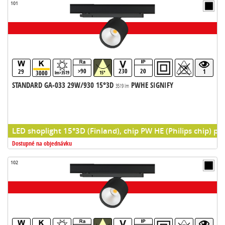
101
>90
230
20
29
1
3000
lm>3519
15°
STANDARD GA-033 29W/930 15°3D
PWHE SIGNIFY
3519 lm
LED shoplight 15°3D (Finland), chip PW HE (Philips chip) pr
Dostupné na objednávku
102