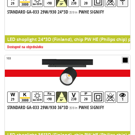
>90
230
20
29
1
3000
lm>3519
24°
STANDARD GA-033 29W/930 24°3D
PWHE SIGNIFY
3519 lm
LED shoplight 24°3D (Finland), chip PW HE (Philips chip) pr
Dostupné na objednávku
103
>90
230
20
29
1
3000
lm>3519
36°
STANDARD GA-033 29W/930 36°3D
PWHE SIGNIFY
3519 lm
LED shoplight 36°3D (Finland), chip PW HE (Philips chip) pr