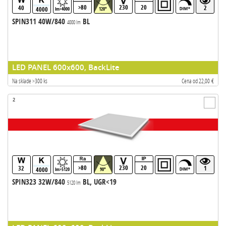
>80
230
20
40
2
4000
lm>4000
120°
SPIN311 40W/840
BL
4000 lm
LED PANEL 600x600, BackLite
Na sklade >300 ks
Cena od 22,00 €
2
>80
230
20
32
1
4000
lm>5120
90°
SPIN323 32W/840
BL, UGR<19
5120 lm