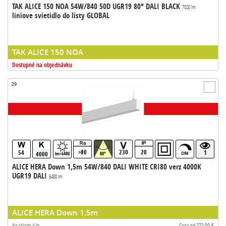
TAK ALICE 150 NOA 54W/840 50D UGR19 80° DALI BLACK
7020 lm
liniove svietidlo do listy GLOBAL
TAK ALICE 150 NOA
Dostupné na objednávku
29
>80
230
20
54
1
4000
lm>6480
80°
ALICE HERA Down 1,5m 54W/840 DALI WHITE CRI80 verz 4000K
UGR19 DALI
6480 lm
ALICE HERA Down 1,5m
Na sklade 4 ks
Cena od 272,00 €