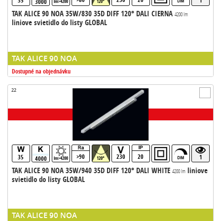
35
1
3000
lm>4200
120°
TAK ALICE 90 NOA 35W/830 35D DIFF 120° DALI CIERNA
4200 lm
liniove svietidlo do listy GLOBAL
TAK ALICE 90 NOA
Dostupné na objednávku
22
>90
230
20
35
1
4000
lm>4200
120°
TAK ALICE 90 NOA 35W/940 35D DIFF 120° DALI WHITE
liniove
4200 lm
svietidlo do listy GLOBAL
TAK ALICE 90 NOA