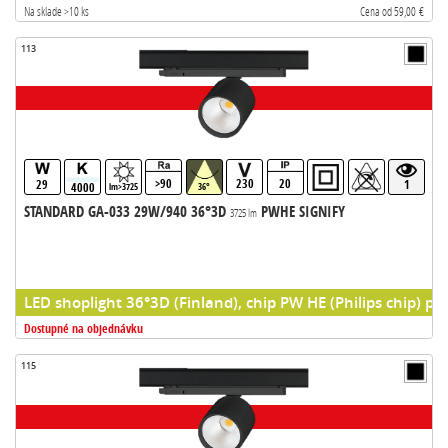
Na sklade >10 ks
Cena od 59,00 €
113
>90
230
20
29
1
4000
lm>3725
36°
STANDARD GA-033 29W/940 36°3D
PWHE SIGNIFY
3725 lm
LED shoplight 36°3D (Finland), chip PW HE (Philips chip) pr
Dostupné na objednávku
115