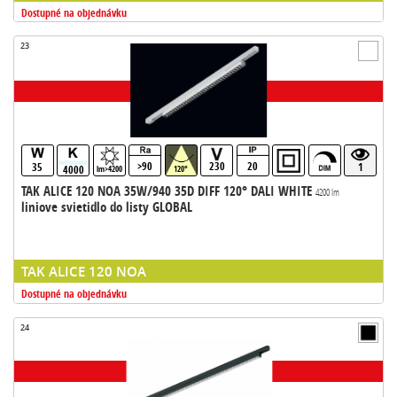
Dostupné na objednávku
23
>90
230
20
35
1
4000
lm>4200
120°
TAK ALICE 120 NOA 35W/940 35D DIFF 120° DALI WHITE
4200 lm
liniove svietidlo do listy GLOBAL
TAK ALICE 120 NOA
Dostupné na objednávku
24