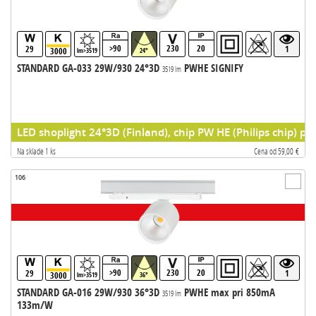
>90
230
20
29
1
3000
lm>3519
24°
STANDARD GA-033 29W/930 24°3D
PWHE SIGNIFY
3519 lm
LED shoplight 24°3D (Finland), chip PW HE (Philips chip) pr
Na sklade 1 ks
Cena od 59,00 €
106
>90
230
20
29
1
3000
lm>3519
36°
STANDARD GA-016 29W/930 36°3D
PWHE max pri 850mA
3519 lm
133m/W