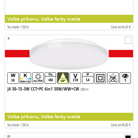
Voľba príkonu, Voľba farby svetla
Na sklade >100 ks
Cena od 44,43 €
8
>80
230
54
30
1
lm>2930
120°
J4 30-15-3W CCT+PC 6in1 30W/WW+CW
2930 lm
Voľba príkonu, Voľba farby svetla
Na sklade >100 ks
Cena od 49,00 €
20