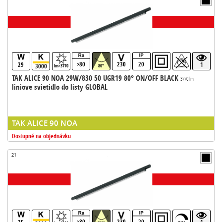
>80
230
20
29
1
3000
lm>3770
80°
TAK ALICE 90 NOA 29W/830 50 UGR19 80° ON/OFF BLACK
3770 lm
liniove svietidlo do listy GLOBAL
TAK ALICE 90 NOA
Dostupné na objednávku
21
>80
230
20