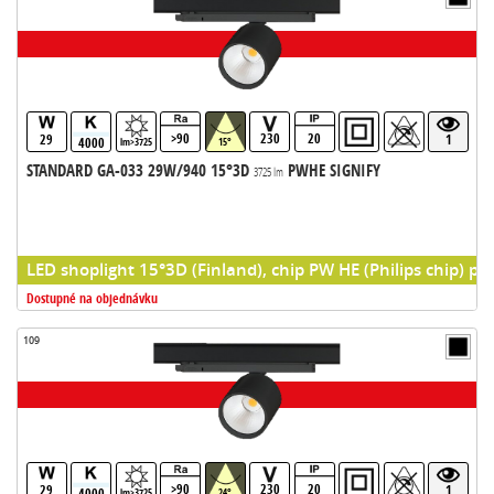
>90
230
20
29
1
4000
lm>3725
15°
STANDARD GA-033 29W/940 15°3D
PWHE SIGNIFY
3725 lm
LED shoplight 15°3D (Finland), chip PW HE (Philips chip) pr
Dostupné na objednávku
109
>90
230
20
29
1
4000
lm>3725
24°