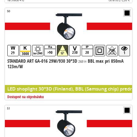
50
>90
230
20
29
1
3000
lm>2949
15°
STANDARD ART GA-016 29W/930 30°3D
BBL max pri 850mA
2949 lm
123m/W
LED shoplight 30°3D (Finland), BBL (Samsung chip) predrad
Dostupné na objednávku
51