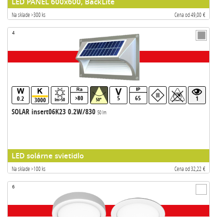
LED PANEL 600x600, BackLite
Na sklade >300 ks
Cena od 49,00 €
4
>80
5
65
0.2
1
3000
lm>50
50°
SOLAR insert06K23 0.2W/830
50 lm
LED solárne svietidlo
Na sklade >100 ks
Cena od 32,22 €
6