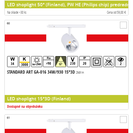
LED shoplight 50° (Finland), PW HE (Philips chip) predradni
Na sklade >30 ks
Cena od 59,00 €
60
>90
230
20
34
2
3000
lm>2949
15°
STANDARD ART GA-016 34W/930 15°3D
2949 lm
LED shoplight 15°3D (Finland)
Dostupné na objednávku
61