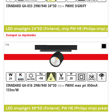
STANDARD GA-033 29W/940 24°3D
PWHE SIGNIFY
3725 lm
LED shoplight 24°3D (Finland), chip PW HE (Philips chip) pr
Dostupné na objednávku
112
>90
230
20
29
1
4000
lm>3725
36°
STANDARD GA-016 29W/940 36°3D
PWHE max pri 850mA
3725 lm
133m/W
LED shoplight 36°3D (Finland), PW HE (Philips chip) predrad