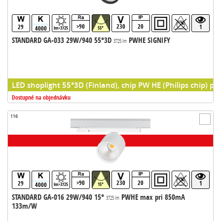
>90
230
20
29
1
4000
lm>3725
55°
STANDARD GA-033 29W/940 55°3D
PWHE SIGNIFY
3725 lm
LED shoplight 55°3D (Finland), chip PW HE (Philips chip) pr
Dostupné na objednávku
116
>90
230
20
29
1
4000
lm>3725
15°
STANDARD GA-016 29W/940 15°
PWHE max pri 850mA
3725 lm
133m/W