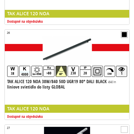
TAK ALICE 120 NOA
Dostupné na objednávku
26
>80
230
20
38
1
4000
lm>4940
80°
TAK ALICE 120 NOA 38W/840 50D UGR19 80° DALI BLACK
4940 lm
liniove svietidlo do listy GLOBAL
TAK ALICE 120 NOA
Dostupné na objednávku
27