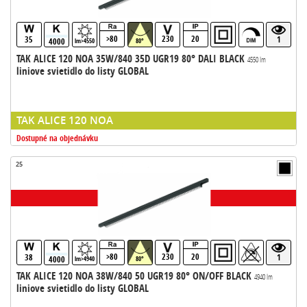
>80
230
20
35
1
4000
lm>4550
80°
TAK ALICE 120 NOA 35W/840 35D UGR19 80° DALI BLACK
4550 lm
liniove svietidlo do listy GLOBAL
TAK ALICE 120 NOA
Dostupné na objednávku
25
>80
230
20
38
1
4000
lm>4940
80°
TAK ALICE 120 NOA 38W/840 50 UGR19 80° ON/OFF BLACK
4940 lm
liniove svietidlo do listy GLOBAL