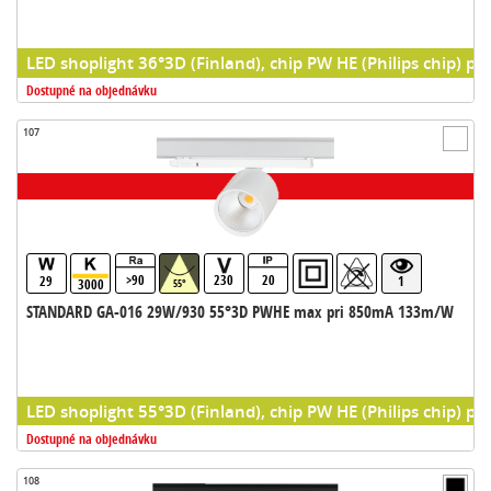
LED shoplight 36°3D (Finland), chip PW HE (Philips chip) pr
Dostupné na objednávku
107
>90
230
20
29
1
3000
55°
STANDARD GA-016 29W/930 55°3D PWHE max pri 850mA 133m/W
LED shoplight 55°3D (Finland), chip PW HE (Philips chip) pr
Dostupné na objednávku
108