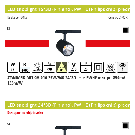
LED shoplight 15°3D (Finland), PW HE (Philips chip) predrad
Na sklade >30 ks
Cena od 59,00 €
53
>90
230
20
29
1
4000
lm>3725
24°
STANDARD ART GA-016 29W/940 24°3D
PWHE max pri 850mA
3725 lm
133m/W
LED shoplight 24°3D (Finland), PW HE (Philips chip) predrad
Dostupné na objednávku
54