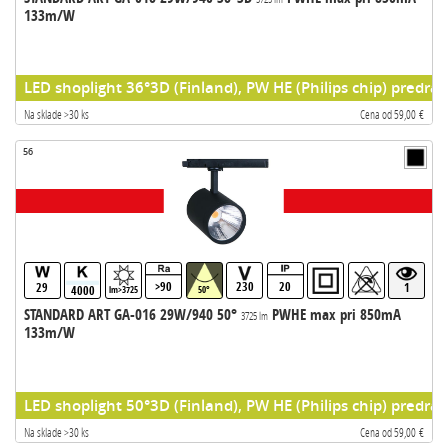
133m/W
LED shoplight 36°3D (Finland), PW HE (Philips chip) predrad
Na sklade >30 ks
Cena od 59,00 €
56
>90
230
20
29
1
4000
lm>3725
50°
STANDARD ART GA-016 29W/940 50°
PWHE max pri 850mA
3725 lm
133m/W
LED shoplight 50°3D (Finland), PW HE (Philips chip) predrad
Na sklade >30 ks
Cena od 59,00 €