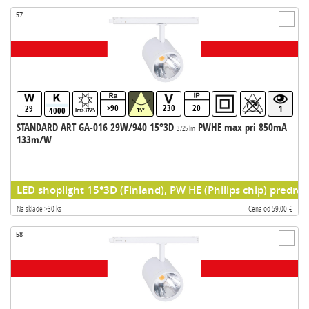
57
>90
230
20
29
1
4000
lm>3725
15°
STANDARD ART GA-016 29W/940 15°3D
PWHE max pri 850mA
3725 lm
133m/W
LED shoplight 15°3D (Finland), PW HE (Philips chip) predrad
Na sklade >30 ks
Cena od 59,00 €
58