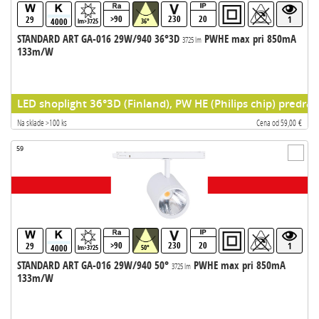
>90
230
20
29
1
4000
lm>3725
36°
STANDARD ART GA-016 29W/940 36°3D
PWHE max pri 850mA
3725 lm
133m/W
LED shoplight 36°3D (Finland), PW HE (Philips chip) predrad
Na sklade >100 ks
Cena od 59,00 €
59
>90
230
20
29
1
4000
lm>3725
50°
STANDARD ART GA-016 29W/940 50°
PWHE max pri 850mA
3725 lm
133m/W