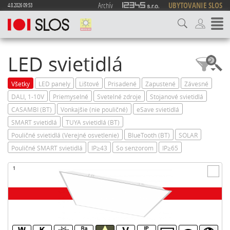
Archív
UBYTOVANIE SLOS
4.8.2026 09:53
LED svietidlá
Všetky
LED panely
Lištové
Prisadené
Zapustené
Závesné
DALI, 1-10V
Priemyselné
Svetelné zdroje
Stojanové svietidlá
CASAMBI (BT)
Vonkajšie (nie pouličné)
eSave svietidlá
SMART svietidlá
TUYA svietidlá (BT)
Pouličné svietidlá (Verejné osvetlenie)
BlueTooth (BT)
SOLAR
Pouličné SMART svietidlá
IP≥43
So senzorom
IP≥65
1