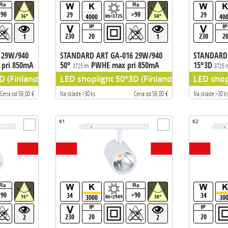
>90
>90
29
29
4000
40
36°
lm>3725
50°
230
20
230
2
1
1
 29W/940
STANDARD ART GA-016 29W/940
STANDARD 
pri 850mA
50°
PWHE max pri 850mA
15°3D
3725 lm
3725 
133m/W
133m/W
radnik TCI
 (Finland), PW HE (Philips chip) predradnik TCI
LED shoplight 50°3D (Finland), PW HE (Phili
LED shop
Cena od 59,00 €
Na sklade >30 ks
Cena od 59,00 €
Na sklade >30 k
61
62
>90
>90
34
34
3000
30
15°
lm>2949
30°
230
20
20
2
2