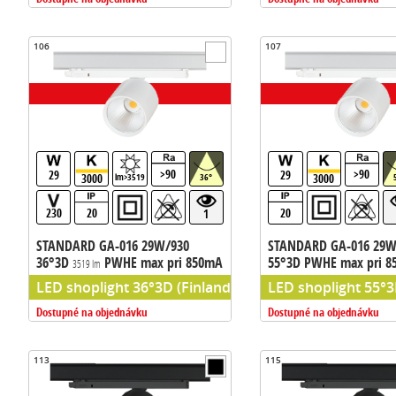
106
107
>90
>90
29
29
3000
3000
lm>3519
36°
230
20
20
1
STANDARD GA-016 29W/930
STANDARD GA-016 29W
36°3D
PWHE max pri 850mA
55°3D PWHE max pri 
3519 lm
133m/W
133m/W
LED shoplight 36°3D (Finland), chip PW HE (Philips ch
LED shoplight 55°3D
Dostupné na objednávku
Dostupné na objednávku
113
115