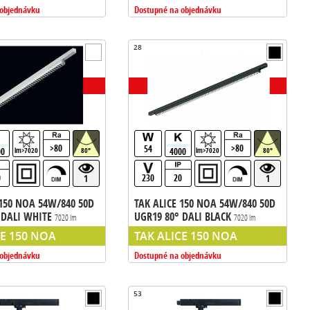
 objednávku
Dostupné na objednávku
28
>80
>80
54
00
4000
lm>7020
80°
lm>7020
80°
0
230
20
1
1
 150 NOA 54W/840 50D
TAK ALICE 150 NOA 54W/840 50D
 DALI WHITE
UGR19 80° DALI BLACK
7020 lm
7020 lm
etidlo do listy GLOBAL
liniove svietidlo do listy GLOBAL
CE 150 NOA
TAK ALICE 150 NOA
 objednávku
Dostupné na objednávku
53