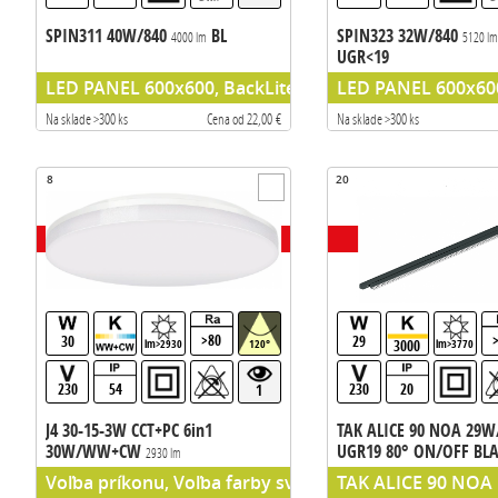
SPIN311 40W/840
BL
SPIN323 32W/840
4000 lm
5120 l
UGR<19
LED PANEL 600x600, BackLite
LED PANEL 600x600
Na sklade >300 ks
Cena od 22,00 €
Na sklade >300 ks
8
20
>80
30
29
3000
lm>2930
120°
lm>3770
230
54
230
20
1
J4 30-15-3W CCT+PC 6in1
TAK ALICE 90 NOA 29W
30W/WW+CW
UGR19 80° ON/OFF BL
2930 lm
liniove svietidlo do li
Voľba príkonu, Voľba farby svetla
TAK ALICE 90 NOA