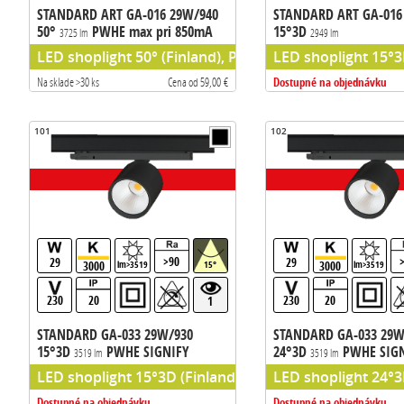
STANDARD ART GA-016 29W/940
STANDARD ART GA-016
50°
PWHE max pri 850mA
15°3D
3725 lm
2949 lm
133m/W
LED shoplight 50° (Finland), PW HE (Philips chip) pred
LED shoplight 15°3
Dostupné na objednávku
Na sklade >30 ks
Cena od 59,00 €
101
102
>90
29
29
3000
3000
lm>3519
15°
lm>3519
230
20
230
20
1
STANDARD GA-033 29W/930
STANDARD GA-033 29W
15°3D
PWHE SIGNIFY
24°3D
PWHE SIG
3519 lm
3519 lm
LED shoplight 15°3D (Finland), chip PW HE (Philips chi
LED shoplight 24°3D
Dostupné na objednávku
Dostupné na objednávku