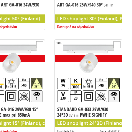
ART GA-016 34W/930
ART GA-016 25W/940 30°
3411 lm
light 50° (Finland)
LED shoplight 30° (Finland), PW H
 objednávku
Dostupné na objednávku
105
>90
>90
29
00
3000
lm>3519
36°
lm>3519
24°
0
230
20
1
1
GA-016 29W/930 15°
STANDARD GA-033 29W/930
 max pri 850mA
24°3D
PWHE SIGNIFY
3519 lm
hilips chip) predradnik signify
ight 15° (Finland), chip PW HE (Philips chip) predradnik TCI
LED shoplight 24°3D (Finland), ch
 objednávku
Na sklade 1 ks
Cena od 59,00 €