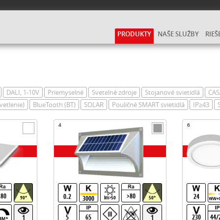
PRODUKTY
NAŠE SLUŽBY
RIEŠ
DALI, 1-10V
Priemyselné
Svetelné zdroje
Stojanové svietidlá
CAS
vetlenie)
BlueTooth (BT)
SOLAR
Pouličné SMART svietidlá
IP≥43
4
6
>80
>80
0.2
24
3000
90°
lm>50
50°
5
65
230
44/
1
1