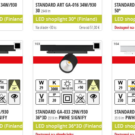
 34W/930
STANDARD ART GA-016 34W/930
STANDARD 
30
50°
2949 lm
radnik TCI
D (Finland)
LED shoplight 30° (Finland)
LED shop
Dostupné na
Na sklade >30 ks
Cena od 51,00 €
103
104
>90
>90
29
29
3000
30
24°
lm>3519
36°
230
20
230
2
1
1
/930
STANDARD GA-033 29W/930
STANDARD 
NIFY
36°3D
PWHE SIGNIFY
PWHE
3519 lm
3519 lm
133m/W
p) predradnik signify
 (Finland), chip PW HE (Philips chip) predradnik signify
LED shoplight 36°3D (Finland), chip PW HE (P
LED shopl
Dostupné na objednávku
Dostupné na