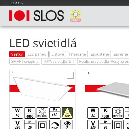
7.8.2026 15:37
LED svietidlá
Všetky
LED panely
Lištové
Prisadené
Zapustené
Závesné
SMART svietidlá
TUYA svietidlá (BT)
Pouličné svietidlá (Verejné os
1
2
>80
40
32
4000
4000
lm>4000
120°
lm>5120
230
20
230
20
2