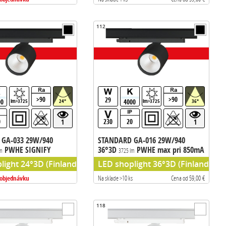
112
>90
>90
29
00
4000
lm>3725
24°
lm>3725
36°
0
230
20
1
1
GA-033 29W/940
STANDARD GA-016 29W/940
PWHE SIGNIFY
36°3D
PWHE max pri 850mA
lm
3725 lm
133m/W
hilips chip) predradnik signify
ight 24°3D (Finland), chip PW HE (Philips chip) predradnik 
LED shoplight 36°3D (Finland), PW
 objednávku
Na sklade >10 ks
Cena od 59,00 €
118