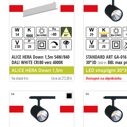
>80
54
29
4000
3000
lm>6480
80°
lm>2949
230
20
230
20
1
ALICE HERA Down 1,5m 54W/840
STANDARD ART GA-016
DALI WHITE CRI80 verz 4000K
30°3D
BBL max p
2949 lm
UGR19 DALI
123m/W
6480 lm
ALICE HERA Down 1,5m
LED shoplight 30°3
Dostupné na objednávku
Na sklade 4 ks
Cena od 272,00 €
54
55