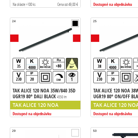
Dostupné na objednávku
Na sklade >100 ks
Cena od 49,00 €
24
25
>80
35
38
4000
4000
lm>4550
80°
lm>4940
230
20
230
20
1
TAK ALICE 120 NOA 35W/840 35D
TAK ALICE 120 NOA 38
UGR19 80° DALI BLACK
UGR19 80° ON/OFF BL
4550 lm
liniove svietidlo do listy GLOBAL
liniove svietidlo do li
TAK ALICE 120 NOA
TAK ALICE 120 NO
Dostupné na objednávku
Dostupné na objednávku
29
50