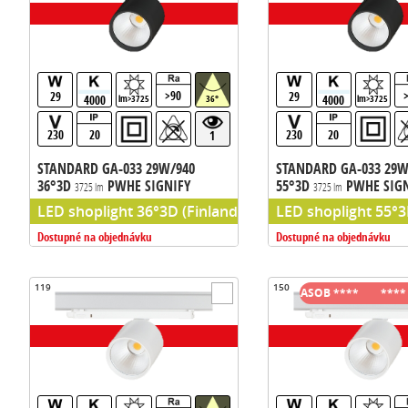
>90
29
29
4000
4000
lm>3725
36°
lm>3725
230
20
230
20
1
STANDARD GA-033 29W/940
STANDARD GA-033 29W
36°3D
PWHE SIGNIFY
55°3D
PWHE SIG
3725 lm
3725 lm
LED shoplight 36°3D (Finland), chip PW HE (Philips chi
LED shoplight 55°3D
Dostupné na objednávku
Dostupné na objednávku
119
150
YCH ZASOB ****
**** VYPREDAJ SKLADOVYCH ZASOB ****
**** VY
**** VY