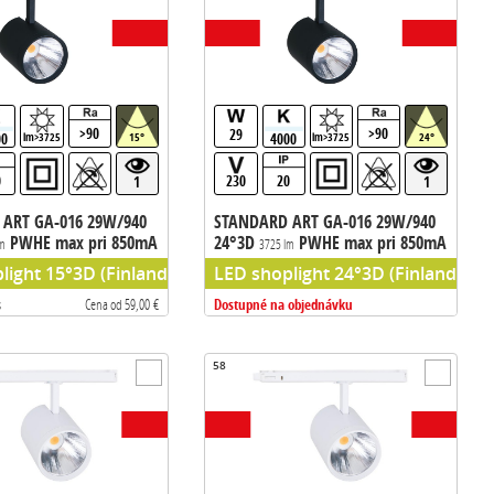
>90
>90
29
00
4000
lm>3725
15°
lm>3725
24°
0
230
20
1
1
ART GA-016 29W/940
STANDARD ART GA-016 29W/940
PWHE max pri 850mA
24°3D
PWHE max pri 850mA
lm
3725 lm
133m/W
chip) predradnik TCI
light 15°3D (Finland), PW HE (Philips chip) predradnik TCI
LED shoplight 24°3D (Finland), PW
Dostupné na objednávku
s
Cena od 59,00 €
58