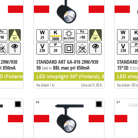
>90
>90
29
29
3000
40
15°
lm>2949
50°
230
20
230
2
1
1
 29W/930
STANDARD ART GA-016 29W/930
STANDARD 
ri 850mA
50
BBL max pri 850mA
15°3D
2949 lm
3725 
123m/W
133m/W
D (Finland), BBL (Samsung chip) predradnik TCI
LED shoplight 50° (Finland), BBL (Samsung 
LED shop
Na sklade 1 ks
Cena od 51,00 €
Na sklade >30 k
56
57