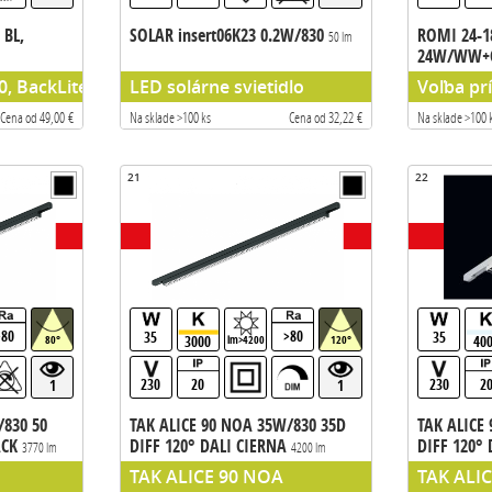
BL,
SOLAR insert06K23 0.2W/830
ROMI 24-1
m
50 lm
24W/WW
, BackLite
LED solárne svietidlo
Voľba pr
Cena od 49,00 €
Na sklade >100 ks
Cena od 32,22 €
Na sklade >100 
21
22
>80
>80
35
35
3000
40
80°
lm>4200
120°
230
20
230
2
1
1
/830 50
TAK ALICE 90 NOA 35W/830 35D
TAK ALICE
ACK
DIFF 120° DALI CIERNA
DIFF 120°
3770 lm
4200 lm
sty GLOBAL
liniove svietidlo do listy GLOBAL
liniove svi
TAK ALICE 90 NOA
TAK ALI