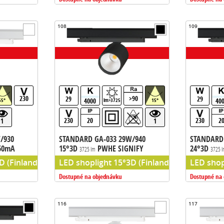
108
109
230
>90
29
29
4000
40
55°
lm>3725
15°
230
20
230
2
1
1
/930
STANDARD GA-033 29W/940
STANDARD 
850mA
15°3D
PWHE SIGNIFY
24°3D
3725 lm
3725 
ip) predradnik TCI
 (Finland), chip PW HE (Philips chip) predradnik TCI
LED shoplight 15°3D (Finland), chip PW HE (P
LED shopl
Dostupné na objednávku
Dostupné na
116
117