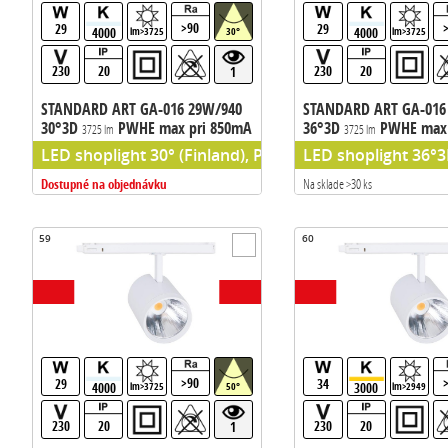
>90
29
29
4000
4000
lm>3725
30°
lm>3725
230
20
230
20
1
STANDARD ART GA-016 29W/940
STANDARD ART GA-016
30°3D
PWHE max pri 850mA
36°3D
PWHE max 
3725 lm
3725 lm
133m/W
133m/W
LED shoplight 30° (Finland), PW HE (Philips chip) pred
LED shoplight 36°3D
Dostupné na objednávku
Na sklade >30 ks
59
60
>90
29
34
4000
3000
lm>3725
50°
lm>2949
230
20
230
20
1