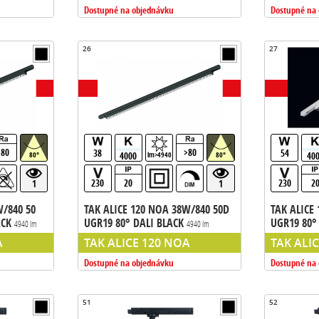
Dostupné na objednávku
Dostupné na
26
27
>80
>80
38
54
4000
40
80°
lm>4940
80°
230
20
230
2
1
1
W/840 50
TAK ALICE 120 NOA 38W/840 50D
TAK ALICE
ACK
UGR19 80° DALI BLACK
UGR19 80°
4940 lm
4940 lm
sty GLOBAL
liniove svietidlo do listy GLOBAL
liniove svi
A
TAK ALICE 120 NOA
TAK ALI
Dostupné na objednávku
Dostupné na
51
52