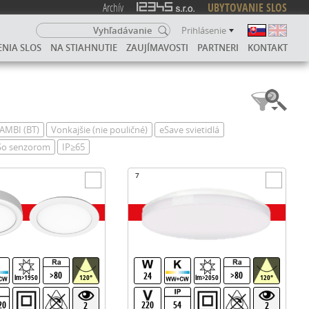
Archív
UBYTOVANIE SLOS
Prihlásenie
ENIA SLOS
NA STIAHNUTIE
ZAUJÍMAVOSTI
PARTNERI
KONTAKT
AMBI (BT)
Vonkajšie (nie pouličné)
eSave svietidlá
So senzorom
IP≥65
7
>80
>80
24
lm>1950
120°
lm>2050
120°
20
220
54
2
2