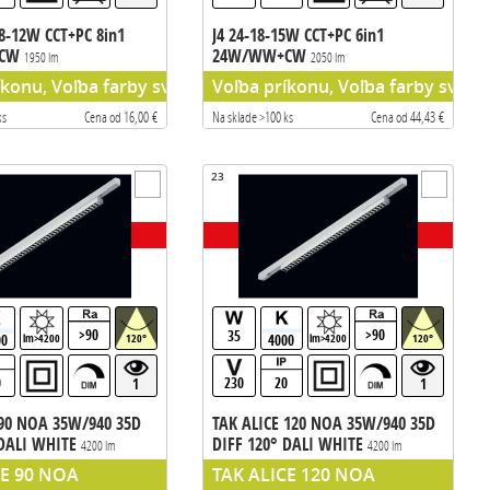
8-12W CCT+PC 8in1
J4 24-18-15W CCT+PC 6in1
+CW
24W/WW+CW
1950 lm
2050 lm
íkonu, Voľba farby svetla
Voľba príkonu, Voľba farby svetla
ks
Cena od 16,00 €
Na sklade >100 ks
Cena od 44,43 €
23
>90
>90
35
00
4000
lm>4200
120°
lm>4200
120°
0
230
20
1
1
 90 NOA 35W/940 35D
TAK ALICE 120 NOA 35W/940 35D
 DALI WHITE
DIFF 120° DALI WHITE
4200 lm
4200 lm
etidlo do listy GLOBAL
liniove svietidlo do listy GLOBAL
CE 90 NOA
TAK ALICE 120 NOA