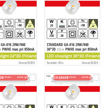
>90
>90
29
00
4000
lm>3725
24°
lm>3725
36°
0
230
20
1
1
GA-016 29W/940
STANDARD GA-016 29W/940
PWHE max pri 850mA
36°3D
PWHE max pri 850mA
lm
3725 lm
133m/W
chip) predradnik TCI
light 24°3D (Finland), PW HE (Philips chip) predradnik TCI
LED shoplight 36°3D (Finland), PW
Cena od 59,00 €
Na sklade >30 ks
Cena od 59,00 €
153
***
***
***
**** VYPREDAJ SKLADOVYCH ZASOB ****
**** VYPREDAJ SKLADOVYCH ZASOB ****
**** VYPREDAJ SKLA
**** VYPREDAJ SKL