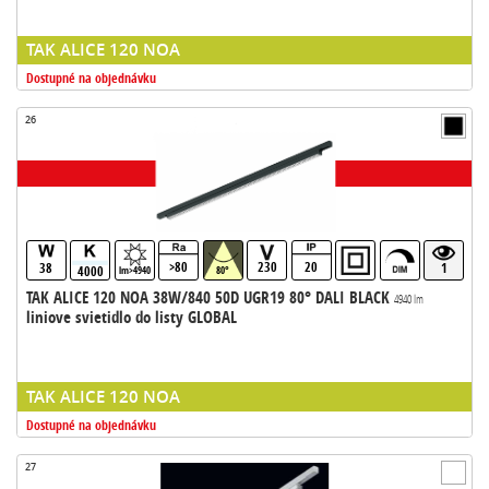
TAK ALICE 120 NOA
Dostupné na objednávku
26
>80
230
20
38
1
4000
lm>4940
80°
TAK ALICE 120 NOA 38W/840 50D UGR19 80° DALI BLACK
4940 lm
liniove svietidlo do listy GLOBAL
TAK ALICE 120 NOA
Dostupné na objednávku
27