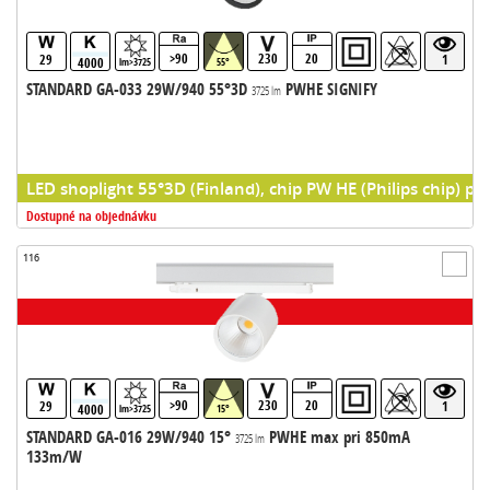
>90
230
20
29
1
4000
lm>3725
55°
STANDARD GA-033 29W/940 55°3D
PWHE SIGNIFY
3725 lm
LED shoplight 55°3D (Finland), chip PW HE (Philips chip) pr
Dostupné na objednávku
116
>90
230
20
29
1
4000
lm>3725
15°
STANDARD GA-016 29W/940 15°
PWHE max pri 850mA
3725 lm
133m/W