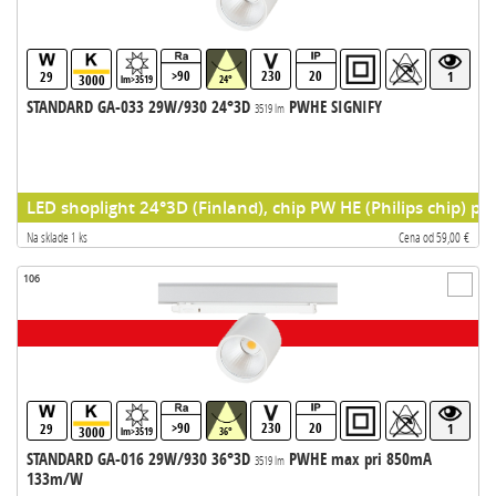
>90
230
20
29
1
3000
lm>3519
24°
STANDARD GA-033 29W/930 24°3D
PWHE SIGNIFY
3519 lm
LED shoplight 24°3D (Finland), chip PW HE (Philips chip) pr
Na sklade 1 ks
Cena od 59,00 €
106
>90
230
20
29
1
3000
lm>3519
36°
STANDARD GA-016 29W/930 36°3D
PWHE max pri 850mA
3519 lm
133m/W