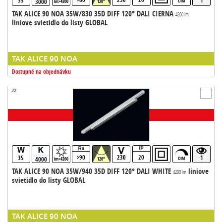
35
1
3000
lm>4200
120°
TAK ALICE 90 NOA 35W/830 35D DIFF 120° DALI CIERNA
4200 lm
liniove svietidlo do listy GLOBAL
TAK ALICE 90 NOA
Dostupné na objednávku
22
>90
230
20
35
1
4000
lm>4200
120°
TAK ALICE 90 NOA 35W/940 35D DIFF 120° DALI WHITE
liniove
4200 lm
svietidlo do listy GLOBAL
TAK ALICE 90 NOA