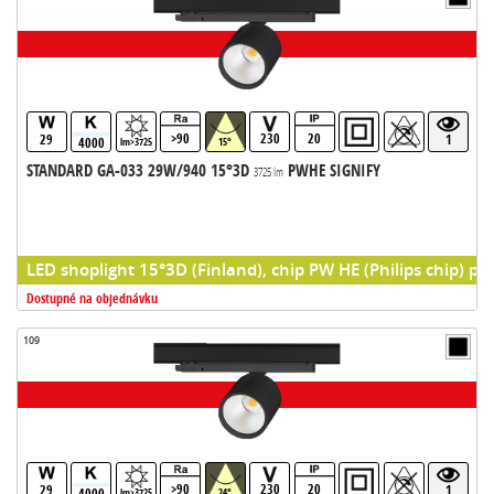
>90
230
20
29
1
4000
lm>3725
15°
STANDARD GA-033 29W/940 15°3D
PWHE SIGNIFY
3725 lm
LED shoplight 15°3D (Finland), chip PW HE (Philips chip) pr
Dostupné na objednávku
109
>90
230
20
29
1
4000
lm>3725
24°