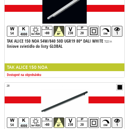
>80
230
20
54
1
4000
lm>7020
80°
TAK ALICE 150 NOA 54W/840 50D UGR19 80° DALI WHITE
7020 lm
liniove svietidlo do listy GLOBAL
TAK ALICE 150 NOA
Dostupné na objednávku
28
>80
230
20
54
1
4000
lm>7020
80°