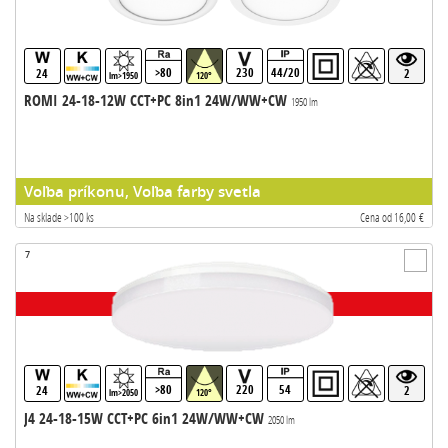
>80
230
44/20
24
2
lm>1950
120°
ROMI 24-18-12W CCT+PC 8in1 24W/WW+CW
1950 lm
Voľba príkonu, Voľba farby svetla
Na sklade >100 ks
Cena od 16,00 €
7
>80
220
54
24
2
lm>2050
120°
J4 24-18-15W CCT+PC 6in1 24W/WW+CW
2050 lm