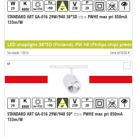
>90
230
20
29
1
4000
lm>3725
36°
STANDARD ART GA-016 29W/940 36°3D
PWHE max pri 850mA
3725 lm
133m/W
LED shoplight 36°3D (Finland), PW HE (Philips chip) predrad
Na sklade >100 ks
Cena od 59,00 €
59
>90
230
20
29
1
4000
lm>3725
50°
STANDARD ART GA-016 29W/940 50°
PWHE max pri 850mA
3725 lm
133m/W