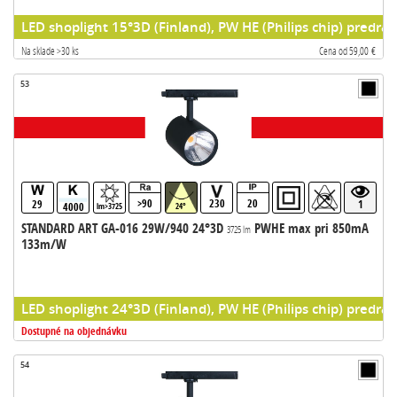
LED shoplight 15°3D (Finland), PW HE (Philips chip) predrad
Na sklade >30 ks
Cena od 59,00 €
53
>90
230
20
29
1
4000
lm>3725
24°
STANDARD ART GA-016 29W/940 24°3D
PWHE max pri 850mA
3725 lm
133m/W
LED shoplight 24°3D (Finland), PW HE (Philips chip) predrad
Dostupné na objednávku
54