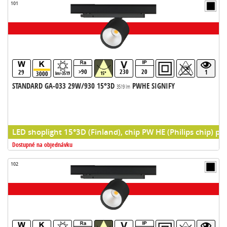
101
>90
230
20
29
1
3000
lm>3519
15°
STANDARD GA-033 29W/930 15°3D
PWHE SIGNIFY
3519 lm
LED shoplight 15°3D (Finland), chip PW HE (Philips chip) pr
Dostupné na objednávku
102