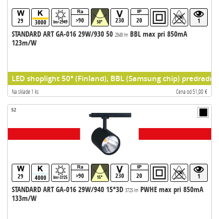
>90
230
20
29
1
3000
lm>2949
50°
STANDARD ART GA-016 29W/930 50
BBL max pri 850mA
2949 lm
123m/W
LED shoplight 50° (Finland), BBL (Samsung chip) predradni
Na sklade 1 ks
Cena od 51,00 €
52
>90
230
20
29
1
4000
lm>3725
15°
STANDARD ART GA-016 29W/940 15°3D
PWHE max pri 850mA
3725 lm
133m/W