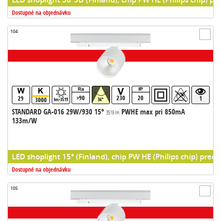
Dostupné na objednávku
104
>90
230
20
29
1
3000
lm>3519
36°
STANDARD GA-016 29W/930 15°
PWHE max pri 850mA
3519 lm
133m/W
LED shoplight 15° (Finland), chip PW HE (Philips chip) predr
Dostupné na objednávku
105