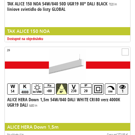
TAK ALICE 150 NOA 54W/840 50D UGR19 80° DALI BLACK
7020 lm
liniove svietidlo do listy GLOBAL
TAK ALICE 150 NOA
Dostupné na objednávku
29
>80
230
20
54
1
4000
lm>6480
80°
ALICE HERA Down 1,5m 54W/840 DALI WHITE CRI80 verz 4000K
UGR19 DALI
6480 lm
ALICE HERA Down 1,5m
Na sklade 4 ks
Cena od 272,00 €