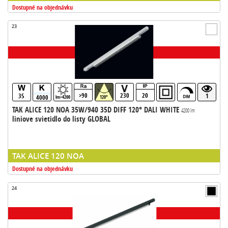
Dostupné na objednávku
23
>90
230
20
35
1
4000
lm>4200
120°
TAK ALICE 120 NOA 35W/940 35D DIFF 120° DALI WHITE
4200 lm
liniove svietidlo do listy GLOBAL
TAK ALICE 120 NOA
Dostupné na objednávku
24