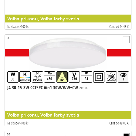
Voľba príkonu, Voľba farby svetla
Na sklade >100 ks
Cena od 44,43 €
8
>80
230
54
30
1
lm>2930
120°
J4 30-15-3W CCT+PC 6in1 30W/WW+CW
2930 lm
Voľba príkonu, Voľba farby svetla
Na sklade >100 ks
Cena od 49,00 €
20