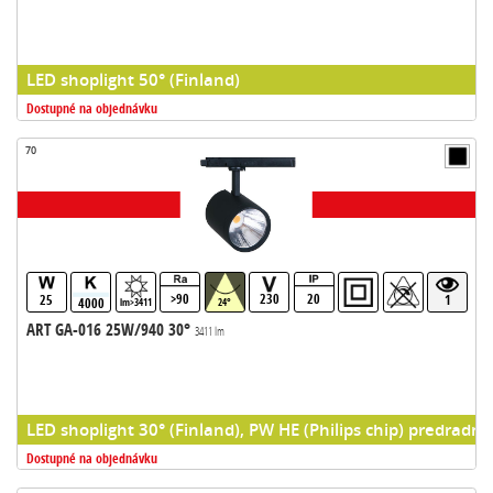
LED shoplight 50° (Finland)
Dostupné na objednávku
70
>90
230
20
25
1
4000
lm>3411
24°
ART GA-016 25W/940 30°
3411 lm
LED shoplight 30° (Finland), PW HE (Philips chip) predradni
Dostupné na objednávku