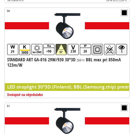
50
>90
230
20
29
1
3000
lm>2949
15°
STANDARD ART GA-016 29W/930 30°3D
BBL max pri 850mA
2949 lm
123m/W
LED shoplight 30°3D (Finland), BBL (Samsung chip) predrad
Dostupné na objednávku
51