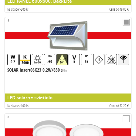
LED PANEL 600x600, BackLite
Na sklade >300 ks
Cena od 49,00 €
4
>80
5
65
0.2
1
3000
lm>50
50°
SOLAR insert06K23 0.2W/830
50 lm
LED solárne svietidlo
Na sklade >100 ks
Cena od 32,22 €
6