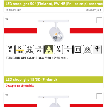
LED shoplight 50° (Finland), PW HE (Philips chip) predradni
Na sklade >30 ks
Cena od 59,00 €
60
>90
230
20
34
2
3000
lm>2949
15°
STANDARD ART GA-016 34W/930 15°3D
2949 lm
LED shoplight 15°3D (Finland)
Dostupné na objednávku
61