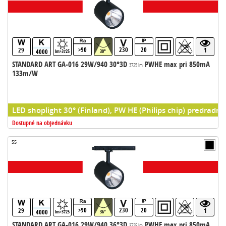
>90
230
20
29
1
4000
lm>3725
30°
STANDARD ART GA-016 29W/940 30°3D
PWHE max pri 850mA
3725 lm
133m/W
LED shoplight 30° (Finland), PW HE (Philips chip) predradni
Dostupné na objednávku
55
>90
230
20
29
1
4000
lm>3725
36°
STANDARD ART GA-016 29W/940 36°3D
PWHE max pri 850mA
3725 lm