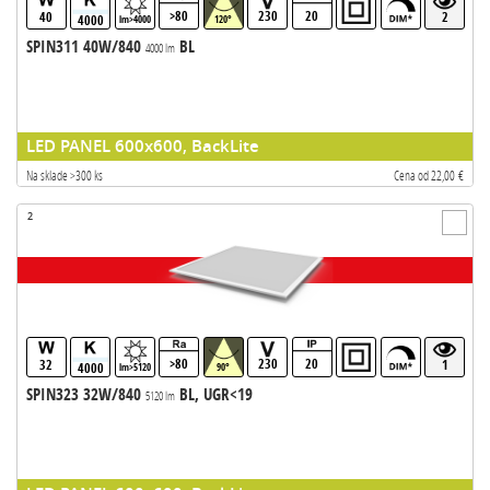
>80
230
20
40
2
4000
lm>4000
120°
SPIN311 40W/840
BL
4000 lm
LED PANEL 600x600, BackLite
Na sklade >300 ks
Cena od 22,00 €
2
>80
230
20
32
1
4000
lm>5120
90°
SPIN323 32W/840
BL, UGR<19
5120 lm