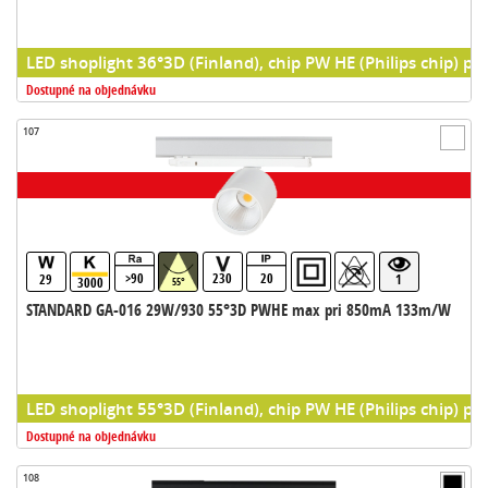
LED shoplight 36°3D (Finland), chip PW HE (Philips chip) pr
Dostupné na objednávku
107
>90
230
20
29
1
3000
55°
STANDARD GA-016 29W/930 55°3D PWHE max pri 850mA 133m/W
LED shoplight 55°3D (Finland), chip PW HE (Philips chip) pr
Dostupné na objednávku
108