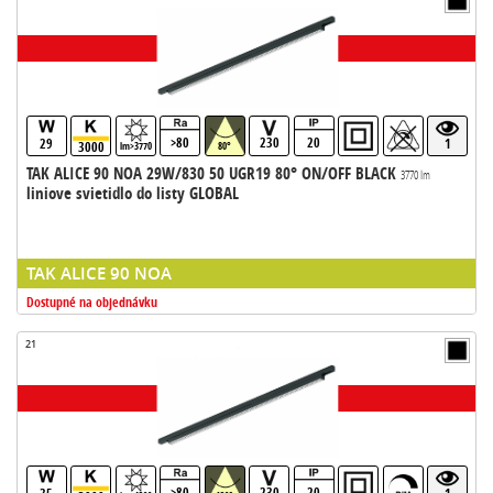
>80
230
20
29
1
3000
lm>3770
80°
TAK ALICE 90 NOA 29W/830 50 UGR19 80° ON/OFF BLACK
3770 lm
liniove svietidlo do listy GLOBAL
TAK ALICE 90 NOA
Dostupné na objednávku
21
>80
230
20