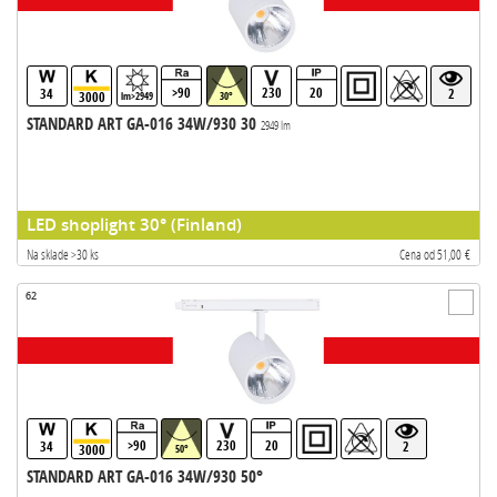
>90
230
20
34
2
3000
lm>2949
30°
STANDARD ART GA-016 34W/930 30
2949 lm
LED shoplight 30° (Finland)
Na sklade >30 ks
Cena od 51,00 €
62
>90
230
20
34
2
3000
50°
STANDARD ART GA-016 34W/930 50°