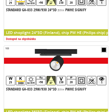
>90
230
20
29
1
3000
lm>3519
24°
STANDARD GA-033 29W/930 24°3D
PWHE SIGNIFY
3519 lm
LED shoplight 24°3D (Finland), chip PW HE (Philips chip) pr
Dostupné na objednávku
103
>90
230
20
29
1
3000
lm>3519
36°
STANDARD GA-033 29W/930 36°3D
PWHE SIGNIFY
3519 lm
LED shoplight 36°3D (Finland), chip PW HE (Philips chip) pr