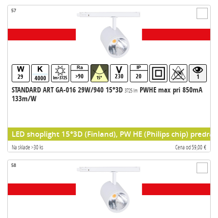
57
>90
230
20
29
1
4000
lm>3725
15°
STANDARD ART GA-016 29W/940 15°3D
PWHE max pri 850mA
3725 lm
133m/W
LED shoplight 15°3D (Finland), PW HE (Philips chip) predrad
Na sklade >30 ks
Cena od 59,00 €
58