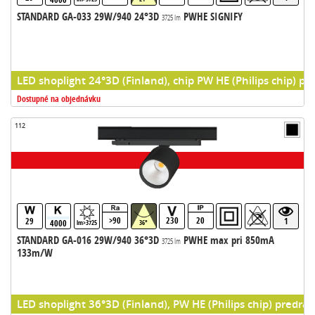
STANDARD GA-033 29W/940 24°3D
PWHE SIGNIFY
3725 lm
LED shoplight 24°3D (Finland), chip PW HE (Philips chip) pr
Dostupné na objednávku
112
>90
230
20
29
1
4000
lm>3725
36°
STANDARD GA-016 29W/940 36°3D
PWHE max pri 850mA
3725 lm
133m/W
LED shoplight 36°3D (Finland), PW HE (Philips chip) predrad