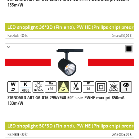
133m/W
LED shoplight 36°3D (Finland), PW HE (Philips chip) predrad
Na sklade >30 ks
Cena od 59,00 €
56
>90
230
20
29
1
4000
lm>3725
50°
STANDARD ART GA-016 29W/940 50°
PWHE max pri 850mA
3725 lm
133m/W
LED shoplight 50°3D (Finland), PW HE (Philips chip) predrad
Na sklade >30 ks
Cena od 59,00 €