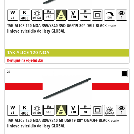
>80
230
20
35
1
4000
lm>4550
80°
TAK ALICE 120 NOA 35W/840 35D UGR19 80° DALI BLACK
4550 lm
liniove svietidlo do listy GLOBAL
TAK ALICE 120 NOA
Dostupné na objednávku
25
>80
230
20
38
1
4000
lm>4940
80°
TAK ALICE 120 NOA 38W/840 50 UGR19 80° ON/OFF BLACK
4940 lm
liniove svietidlo do listy GLOBAL