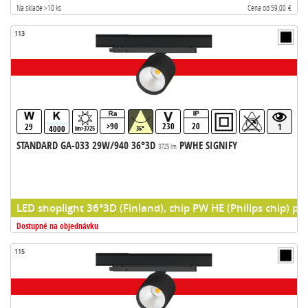
Na sklade >10 ks
Cena od 59,00 €
113
>90
230
20
29
1
4000
lm>3725
36°
STANDARD GA-033 29W/940 36°3D
PWHE SIGNIFY
3725 lm
LED shoplight 36°3D (Finland), chip PW HE (Philips chip) pr
Dostupné na objednávku
115