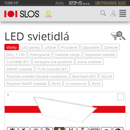
Archív
UBYTOVANIE SLOS
7.8.2026 15:37
LED svietidlá
Všetky
LED panely
Lištové
Prisadené
Zapustené
Závesné
DALI, 1-10V
Priemyselné
Svetelné zdroje
Stojanové svietidlá
CASAMBI (BT)
Vonkajšie (nie pouličné)
eSave svietidlá
SMART svietidlá
TUYA svietidlá (BT)
Pouličné svietidlá (Verejné osvetlenie)
BlueTooth (BT)
SOLAR
Pouličné SMART svietidlá
IP≥43
So senzorom
IP≥65
1