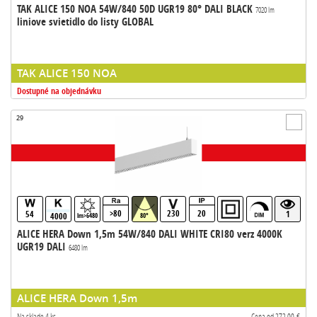
TAK ALICE 150 NOA 54W/840 50D UGR19 80° DALI BLACK
7020 lm
liniove svietidlo do listy GLOBAL
TAK ALICE 150 NOA
Dostupné na objednávku
29
>80
230
20
54
1
4000
lm>6480
80°
ALICE HERA Down 1,5m 54W/840 DALI WHITE CRI80 verz 4000K
UGR19 DALI
6480 lm
ALICE HERA Down 1,5m
Na sklade 4 ks
Cena od 272,00 €