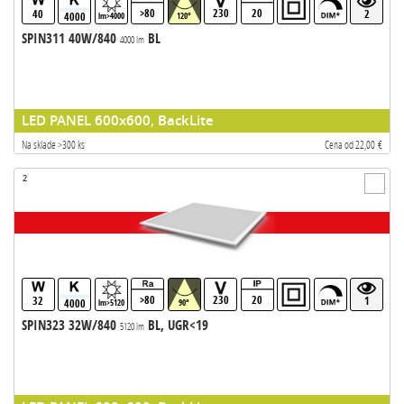
>80
230
20
40
2
4000
lm>4000
120°
SPIN311 40W/840
BL
4000 lm
LED PANEL 600x600, BackLite
Na sklade >300 ks
Cena od 22,00 €
2
>80
230
20
32
1
4000
lm>5120
90°
SPIN323 32W/840
BL, UGR<19
5120 lm