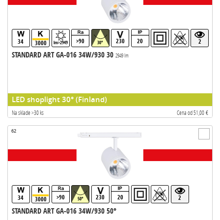
>90
230
20
34
2
3000
lm>2949
30°
STANDARD ART GA-016 34W/930 30
2949 lm
LED shoplight 30° (Finland)
Na sklade >30 ks
Cena od 51,00 €
62
>90
230
20
34
2
3000
50°
STANDARD ART GA-016 34W/930 50°