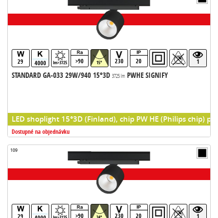
>90
230
20
29
1
4000
lm>3725
15°
STANDARD GA-033 29W/940 15°3D
PWHE SIGNIFY
3725 lm
LED shoplight 15°3D (Finland), chip PW HE (Philips chip) pr
Dostupné na objednávku
109
>90
230
20
29
1
4000
lm>3725
24°