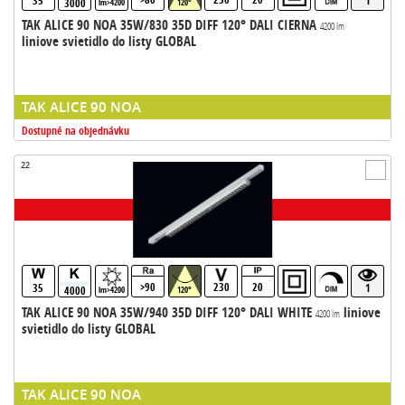
35
1
3000
lm>4200
120°
TAK ALICE 90 NOA 35W/830 35D DIFF 120° DALI CIERNA
4200 lm
liniove svietidlo do listy GLOBAL
TAK ALICE 90 NOA
Dostupné na objednávku
22
>90
230
20
35
1
4000
lm>4200
120°
TAK ALICE 90 NOA 35W/940 35D DIFF 120° DALI WHITE
liniove
4200 lm
svietidlo do listy GLOBAL
TAK ALICE 90 NOA