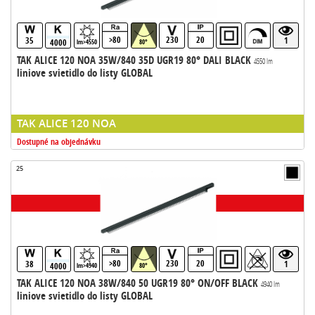
>80
230
20
35
1
4000
lm>4550
80°
TAK ALICE 120 NOA 35W/840 35D UGR19 80° DALI BLACK
4550 lm
liniove svietidlo do listy GLOBAL
TAK ALICE 120 NOA
Dostupné na objednávku
25
>80
230
20
38
1
4000
lm>4940
80°
TAK ALICE 120 NOA 38W/840 50 UGR19 80° ON/OFF BLACK
4940 lm
liniove svietidlo do listy GLOBAL