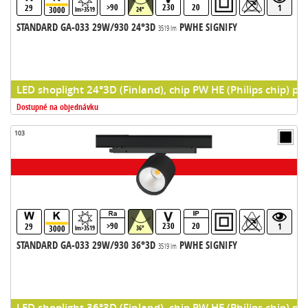
>90
230
20
29
1
3000
lm>3519
24°
STANDARD GA-033 29W/930 24°3D
PWHE SIGNIFY
3519 lm
LED shoplight 24°3D (Finland), chip PW HE (Philips chip) pr
Dostupné na objednávku
103
>90
230
20
29
1
3000
lm>3519
36°
STANDARD GA-033 29W/930 36°3D
PWHE SIGNIFY
3519 lm
LED shoplight 36°3D (Finland), chip PW HE (Philips chip) pr