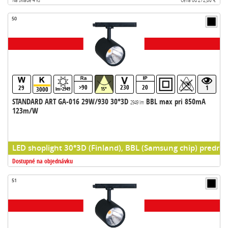
50
>90
230
20
29
1
3000
lm>2949
15°
STANDARD ART GA-016 29W/930 30°3D
BBL max pri 850mA
2949 lm
123m/W
LED shoplight 30°3D (Finland), BBL (Samsung chip) predrad
Dostupné na objednávku
51