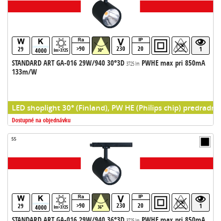
>90
230
20
29
1
4000
lm>3725
30°
STANDARD ART GA-016 29W/940 30°3D
PWHE max pri 850mA
3725 lm
133m/W
LED shoplight 30° (Finland), PW HE (Philips chip) predradni
Dostupné na objednávku
55
>90
230
20
29
1
4000
lm>3725
36°
STANDARD ART GA-016 29W/940 36°3D
PWHE max pri 850mA
3725 lm