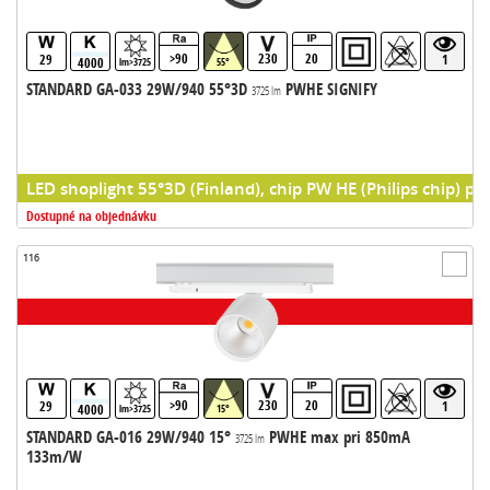
>90
230
20
29
1
4000
lm>3725
55°
STANDARD GA-033 29W/940 55°3D
PWHE SIGNIFY
3725 lm
LED shoplight 55°3D (Finland), chip PW HE (Philips chip) pr
Dostupné na objednávku
116
>90
230
20
29
1
4000
lm>3725
15°
STANDARD GA-016 29W/940 15°
PWHE max pri 850mA
3725 lm
133m/W