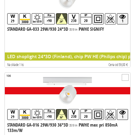
>90
230
20
29
1
3000
lm>3519
24°
STANDARD GA-033 29W/930 24°3D
PWHE SIGNIFY
3519 lm
LED shoplight 24°3D (Finland), chip PW HE (Philips chip) pr
Na sklade 1 ks
Cena od 59,00 €
106
>90
230
20
29
1
3000
lm>3519
36°
STANDARD GA-016 29W/930 36°3D
PWHE max pri 850mA
3519 lm
133m/W