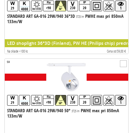
>90
230
20
29
1
4000
lm>3725
36°
STANDARD ART GA-016 29W/940 36°3D
PWHE max pri 850mA
3725 lm
133m/W
LED shoplight 36°3D (Finland), PW HE (Philips chip) predrad
Na sklade >100 ks
Cena od 59,00 €
59
>90
230
20
29
1
4000
lm>3725
50°
STANDARD ART GA-016 29W/940 50°
PWHE max pri 850mA
3725 lm
133m/W