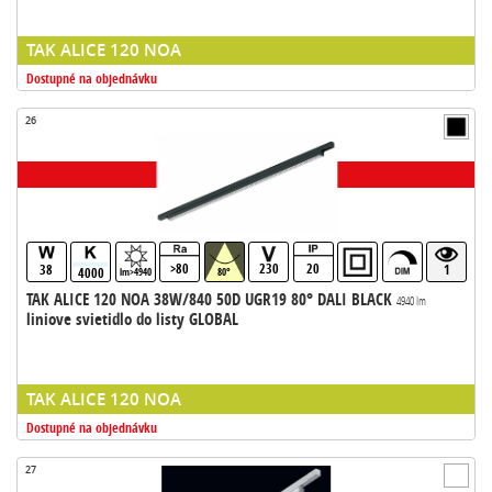
TAK ALICE 120 NOA
Dostupné na objednávku
26
>80
230
20
38
1
4000
lm>4940
80°
TAK ALICE 120 NOA 38W/840 50D UGR19 80° DALI BLACK
4940 lm
liniove svietidlo do listy GLOBAL
TAK ALICE 120 NOA
Dostupné na objednávku
27