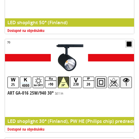
LED shoplight 50° (Finland)
Dostupné na objednávku
70
>90
230
20
25
1
4000
lm>3411
24°
ART GA-016 25W/940 30°
3411 lm
LED shoplight 30° (Finland), PW HE (Philips chip) predradni
Dostupné na objednávku