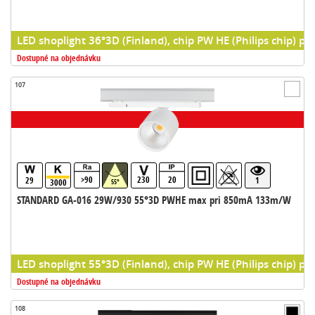
LED shoplight 36°3D (Finland), chip PW HE (Philips chip) pr
Dostupné na objednávku
107
>90
230
20
29
1
3000
55°
STANDARD GA-016 29W/930 55°3D PWHE max pri 850mA 133m/W
LED shoplight 55°3D (Finland), chip PW HE (Philips chip) pr
Dostupné na objednávku
108