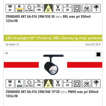
>90
230
20
29
1
3000
lm>2949
50°
STANDARD ART GA-016 29W/930 50
BBL max pri 850mA
2949 lm
123m/W
LED shoplight 50° (Finland), BBL (Samsung chip) predradni
Na sklade 1 ks
Cena od 51,00 €
52
>90
230
20
29
1
4000
lm>3725
15°
STANDARD ART GA-016 29W/940 15°3D
PWHE max pri 850mA
3725 lm
133m/W