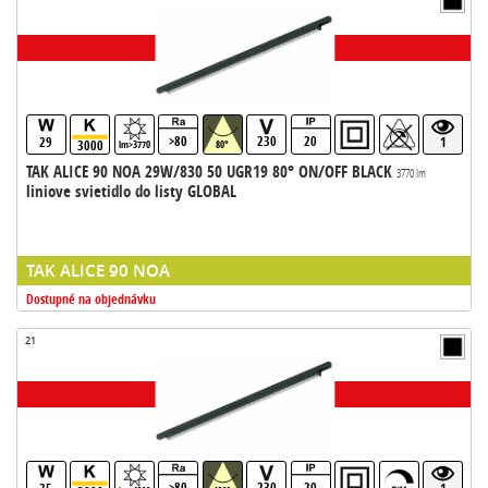
>80
230
20
29
1
3000
lm>3770
80°
TAK ALICE 90 NOA 29W/830 50 UGR19 80° ON/OFF BLACK
3770 lm
liniove svietidlo do listy GLOBAL
TAK ALICE 90 NOA
Dostupné na objednávku
21
>80
230
20