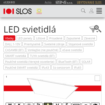
Archív
UBYTOVANIE SLOS
4.8.2026 09:53
LED svietidlá
Všetky
LED panely
Lištové
Prisadené
Zapustené
Závesné
DALI, 1-10V
Priemyselné
Svetelné zdroje
Stojanové svietidlá
CASAMBI (BT)
Vonkajšie (nie pouličné)
eSave svietidlá
SMART svietidlá
TUYA svietidlá (BT)
Pouličné svietidlá (Verejné osvetlenie)
BlueTooth (BT)
SOLAR
Pouličné SMART svietidlá
IP≥43
So senzorom
IP≥65
1