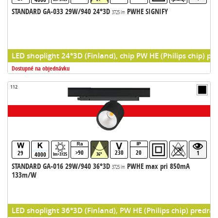
STANDARD GA-033 29W/940 24°3D
PWHE SIGNIFY
3725 lm
LED shoplight 24°3D (Finland), chip PW HE (Philips chip) pr
Dostupné na objednávku
112
>90
230
20
29
1
4000
lm>3725
36°
STANDARD GA-016 29W/940 36°3D
PWHE max pri 850mA
3725 lm
133m/W
LED shoplight 36°3D (Finland), PW HE (Philips chip) predrad