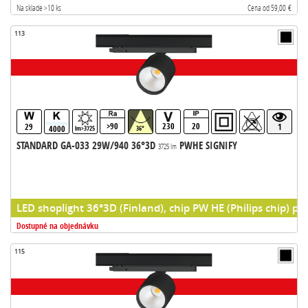
Na sklade >10 ks
Cena od 59,00 €
113
>90
230
20
29
1
4000
lm>3725
36°
STANDARD GA-033 29W/940 36°3D
PWHE SIGNIFY
3725 lm
LED shoplight 36°3D (Finland), chip PW HE (Philips chip) pr
Dostupné na objednávku
115