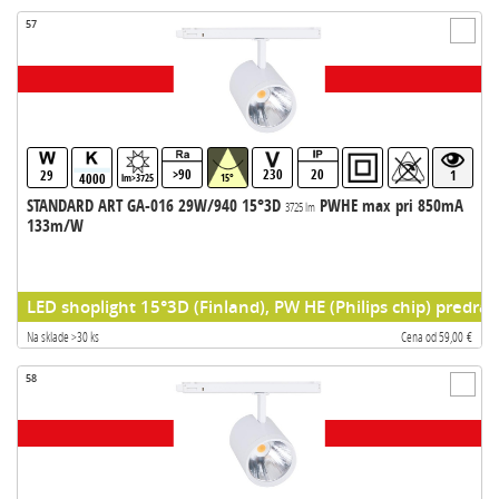
57
>90
230
20
29
1
4000
lm>3725
15°
STANDARD ART GA-016 29W/940 15°3D
PWHE max pri 850mA
3725 lm
133m/W
LED shoplight 15°3D (Finland), PW HE (Philips chip) predrad
Na sklade >30 ks
Cena od 59,00 €
58