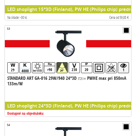
LED shoplight 15°3D (Finland), PW HE (Philips chip) predrad
Na sklade >30 ks
Cena od 59,00 €
53
>90
230
20
29
1
4000
lm>3725
24°
STANDARD ART GA-016 29W/940 24°3D
PWHE max pri 850mA
3725 lm
133m/W
LED shoplight 24°3D (Finland), PW HE (Philips chip) predrad
Dostupné na objednávku
54