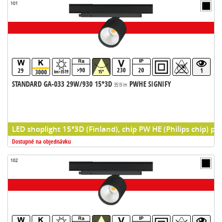
101
>90
230
20
29
1
3000
lm>3519
15°
STANDARD GA-033 29W/930 15°3D
PWHE SIGNIFY
3519 lm
LED shoplight 15°3D (Finland), chip PW HE (Philips chip) pr
Dostupné na objednávku
102