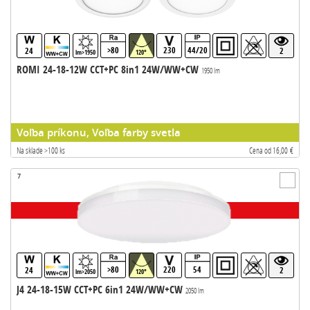
>80
230
44/20
24
2
lm>1950
120°
ROMI 24-18-12W CCT+PC 8in1 24W/WW+CW
1950 lm
Voľba príkonu, Voľba farby svetla
Na sklade >100 ks
Cena od 16,00 €
7
>80
220
54
24
2
lm>2050
120°
J4 24-18-15W CCT+PC 6in1 24W/WW+CW
2050 lm