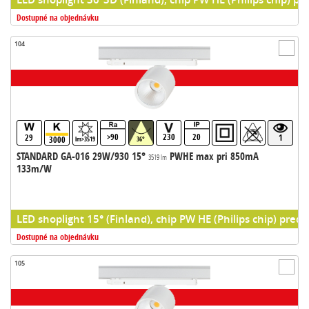
Dostupné na objednávku
104
>90
230
20
29
1
3000
lm>3519
36°
STANDARD GA-016 29W/930 15°
PWHE max pri 850mA
3519 lm
133m/W
LED shoplight 15° (Finland), chip PW HE (Philips chip) predr
Dostupné na objednávku
105