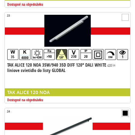
Dostupné na objednávku
23
>90
230
20
35
1
4000
lm>4200
120°
TAK ALICE 120 NOA 35W/940 35D DIFF 120° DALI WHITE
4200 lm
liniove svietidlo do listy GLOBAL
TAK ALICE 120 NOA
Dostupné na objednávku
24