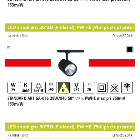
133m/W
LED shoplight 36°3D (Finland), PW HE (Philips chip) predrad
Na sklade >30 ks
Cena od 59,00 €
56
>90
230
20
29
1
4000
lm>3725
50°
STANDARD ART GA-016 29W/940 50°
PWHE max pri 850mA
3725 lm
133m/W
LED shoplight 50°3D (Finland), PW HE (Philips chip) predrad
Na sklade >30 ks
Cena od 59,00 €