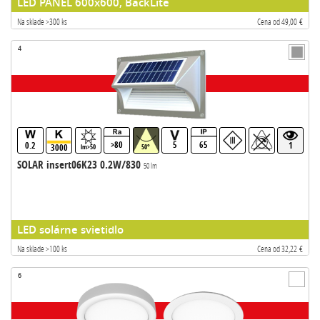
LED PANEL 600x600, BackLite
Na sklade >300 ks
Cena od 49,00 €
4
>80
5
65
0.2
1
3000
lm>50
50°
SOLAR insert06K23 0.2W/830
50 lm
LED solárne svietidlo
Na sklade >100 ks
Cena od 32,22 €
6