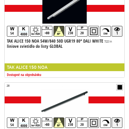
>80
230
20
54
1
4000
lm>7020
80°
TAK ALICE 150 NOA 54W/840 50D UGR19 80° DALI WHITE
7020 lm
liniove svietidlo do listy GLOBAL
TAK ALICE 150 NOA
Dostupné na objednávku
28
>80
230
20
54
1
4000
lm>7020
80°