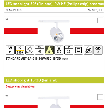
LED shoplight 50° (Finland), PW HE (Philips chip) predradni
Na sklade >30 ks
Cena od 59,00 €
60
>90
230
20
34
2
3000
lm>2949
15°
STANDARD ART GA-016 34W/930 15°3D
2949 lm
LED shoplight 15°3D (Finland)
Dostupné na objednávku
61