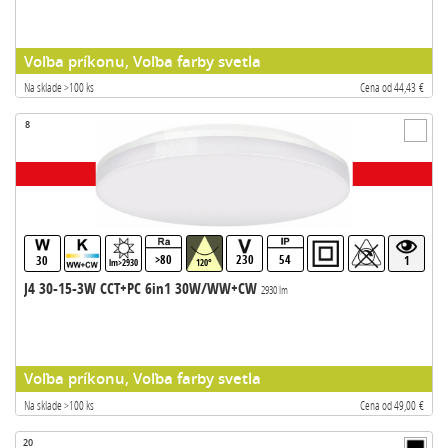
Voľba príkonu, Voľba farby svetla
Na sklade >100 ks
Cena od 44,43 €
8
>80
230
54
30
1
lm>2930
120°
J4 30-15-3W CCT+PC 6in1 30W/WW+CW
2930 lm
Voľba príkonu, Voľba farby svetla
Na sklade >100 ks
Cena od 49,00 €
20